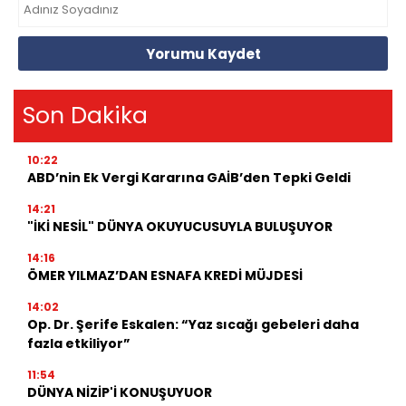
Yorumu Kaydet
Son Dakika
10:22
ABD’nin Ek Vergi Kararına GAİB’den Tepki Geldi
14:21
"İKİ NESİL" DÜNYA OKUYUCUSUYLA BULUŞUYOR
14:16
ÖMER YILMAZ’DAN ESNAFA KREDİ MÜJDESİ
14:02
Op. Dr. Şerife Eskalen: “Yaz sıcağı gebeleri daha
fazla etkiliyor”
11:54
DÜNYA NİZİP'İ KONUŞUYUOR