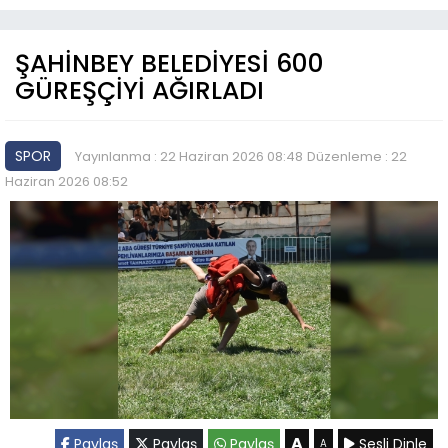
ŞAHİNBEY BELEDİYESİ 600
GÜREŞÇİYİ AĞIRLADI
SPOR
Yayınlanma : 22 Haziran 2026 08:48
Düzenleme : 22
Haziran 2026 08:52
A
Paylaş
Paylaş
Paylaş
Sesli Dinle
A