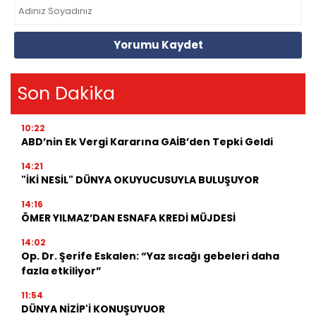
Yorumu Kaydet
Son Dakika
10:22
ABD’nin Ek Vergi Kararına GAİB’den Tepki Geldi
14:21
"İKİ NESİL" DÜNYA OKUYUCUSUYLA BULUŞUYOR
14:16
ÖMER YILMAZ’DAN ESNAFA KREDİ MÜJDESİ
14:02
Op. Dr. Şerife Eskalen: “Yaz sıcağı gebeleri daha
fazla etkiliyor”
11:54
DÜNYA NİZİP'İ KONUŞUYUOR