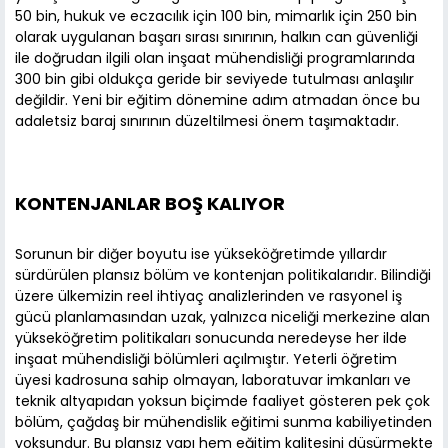
50 bin, hukuk ve eczacılık için 100 bin, mimarlık için 250 bin
olarak uygulanan başarı sırası sınırının, halkın can güvenliği
ile doğrudan ilgili olan inşaat mühendisliği programlarında
300 bin gibi oldukça geride bir seviyede tutulması anlaşılır
değildir. Yeni bir eğitim dönemine adım atmadan önce bu
adaletsiz baraj sınırının düzeltilmesi önem taşımaktadır.
KONTENJANLAR BOŞ KALIYOR
Sorunun bir diğer boyutu ise yükseköğretimde yıllardır
sürdürülen plansız bölüm ve kontenjan politikalarıdır. Bilindiği
üzere ülkemizin reel ihtiyaç analizlerinden ve rasyonel iş
gücü planlamasından uzak, yalnızca niceliği merkezine alan
yükseköğretim politikaları sonucunda neredeyse her ilde
inşaat mühendisliği bölümleri açılmıştır. Yeterli öğretim
üyesi kadrosuna sahip olmayan, laboratuvar imkanları ve
teknik altyapıdan yoksun biçimde faaliyet gösteren pek çok
bölüm, çağdaş bir mühendislik eğitimi sunma kabiliyetinden
yoksundur. Bu plansız yapı hem eğitim kalitesini düşürmekte