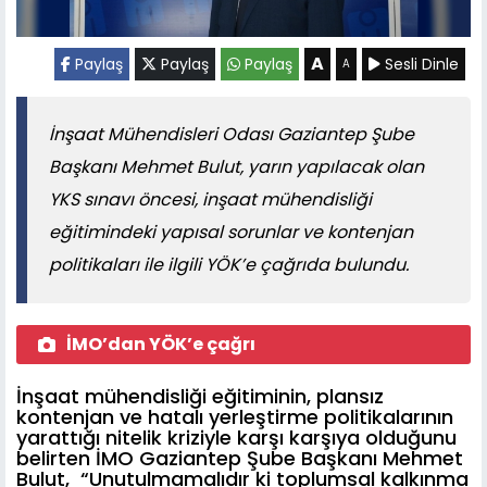
A
Paylaş
Paylaş
Paylaş
Sesli Dinle
A
İnşaat Mühendisleri Odası Gaziantep Şube
Başkanı Mehmet Bulut, yarın yapılacak olan
YKS sınavı öncesi, inşaat mühendisliği
eğitimindeki yapısal sorunlar ve kontenjan
politikaları ile ilgili YÖK’e çağrıda bulundu.
İMO’dan YÖK’e çağrı
İnşaat mühendisliği eğitiminin, plansız
kontenjan ve hatalı yerleştirme politikalarının
yarattığı nitelik kriziyle karşı karşıya olduğunu
belirten İMO Gaziantep Şube Başkanı Mehmet
Bulut, “Unutulmamalıdır ki toplumsal kalkınma