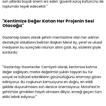
son yıllarda büyük önem arz eden 'güvenli sürüş kültürü'nü de
toplumda teşvik edecektir."
"Kentimize Değer Katan Her Projenin Sesi
Olacağız"
Gaziantep basını olarak şehrin menfaatine olan her adımın
destekçisi olduklarını belirten Başkan Meral Ay, yerel ve ulusal
medyanın bu süreçteki rolünün altını çizdi. Ay, sözlerini şöyle
sürdürdü:
"Gaziantep Gazeteciler Cemiyeti olarak, kentimize katma
değer sağlayan, marka değerimizi yukarı taşıyan bu tür
sosyal ve kültürel etkinliklerin görünürlüğünü artırmayı görev
ediniyoruz. Bu coşkunun kamuoyuna en doğru, en etkili
şekilde duyurulmasını son derece önemsiyoruz. MotoFest'in
şehrimize şimdiden hayırlı olmasını diliyor, emeği geçen tüm
ekibi tebrik ediyoruz."