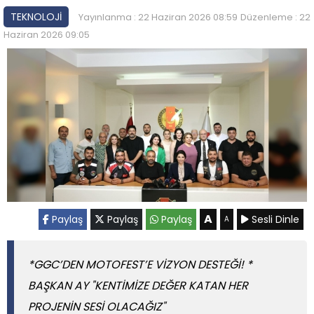
TEKNOLOJİ
Yayınlanma : 22 Haziran 2026 08:59
Düzenleme : 22
Haziran 2026 09:05
A
Paylaş
Paylaş
Paylaş
Sesli Dinle
A
*GGC’DEN MOTOFEST’E VİZYON DESTEĞİ! *
BAŞKAN AY "KENTİMİZE DEĞER KATAN HER
PROJENİN SESİ OLACAĞIZ"