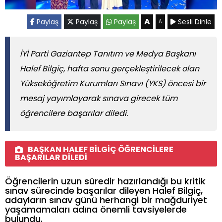
A
Paylaş
Paylaş
Paylaş
Sesli Dinle
A
İYİ Parti Gaziantep Tanıtım ve Medya Başkanı
Halef Bilgiç, hafta sonu gerçekleştirilecek olan
Yükseköğretim Kurumları Sınavı (YKS) öncesi bir
mesaj yayımlayarak sınava girecek tüm
öğrencilere başarılar diledi.
BAŞKAN HALEF BİLGİÇ ÖĞRENCİLERE
BAŞARILAR DİLEDİ
Öğrencilerin uzun süredir hazırlandığı bu kritik
sınav sürecinde başarılar dileyen Halef Bilgiç,
adayların sınav günü herhangi bir mağduriyet
yaşamamaları adına önemli tavsiyelerde
bulundu.