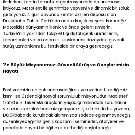
ilerlerken, kentin tematik organizasyonlarla da anılmasını
istiyoruz. MotoFest ile şehrimize yepyeni ve dinamik bir soluk
getiriyoruz. 4 gün boyunca kentin oksijen deposu olan
Dülükbaba Tabiat Parkı'nda adeta küçük bir şehir kuracağız.
Motosiklet dünyasının ikonik ve önde gelen isimlerini,
Türkiye’nin yakından takip ettiği dijital içerik üreticilerini,
fenomenleri ve en önemlisi uluslararası düzeydeki güvenli
sürüş uzmanlarını bu festivalde bir araya getireceğiz..
'En Büyük Misyonumuz: Güvenli Sürüş ve Gençlerimizin
Hayatı'
Festivalimizin en çok önemsediğimiz ve üzerine titrediğimiz
kısmı ise üstlendiği sosyal sorumluluk misyonudur. Maalesef
trafikte iki tekerlekli araçların yaşadığı farkındalık sorunlarını
ve üzücü kazaları hepimiz görüyoruz. İşte tam da bu yüzden,
Dülükbaba’da kurulacak alanımızda sadece eğlenmeyeceğiz;
düzenleyeceğimiz geniş kapsamlı seminerler, atölyeler ve
panellerle hayati bir eğitim seferberliği başlatacağız.