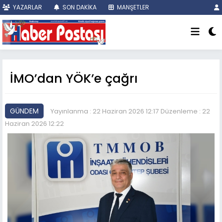
YAZARLAR
SON DAKİKA
MANŞETLER
İMO’dan YÖK’e çağrı
GÜNDEM
Yayınlanma : 22 Haziran 2026 12:17
Düzenleme : 22
Haziran 2026 12:22