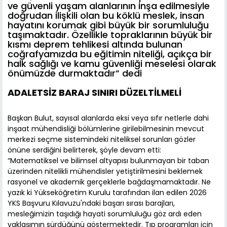
ve güvenli yaşam alanlarının inşa edilmesiyle
doğrudan ilişkili olan bu köklü meslek, insan
hayatını korumak gibi büyük bir sorumluluğu
taşımaktadır. Özellikle topraklarının büyük bir
kısmı deprem tehlikesi altında bulunan
coğrafyamızda bu eğitimin niteliği, açıkça bir
halk sağlığı ve kamu güvenliği meselesi olarak
önümüzde durmaktadır” dedi
ADALETSİZ BARAJ SINIRI DÜZELTİLMELİ
Başkan Bulut, sayısal alanlarda eksi veya sıfır netlerle dahi
inşaat mühendisliği bölümlerine girilebilmesinin mevcut
merkezi seçme sistemindeki niteliksel sorunları gözler
önüne serdiğini belirterek, şöyle devam etti:
“Matematiksel ve bilimsel altyapısı bulunmayan bir taban
üzerinden nitelikli mühendisler yetiştirilmesini beklemek
rasyonel ve akademik gerçeklerle bağdaşmamaktadır. Ne
yazık ki Yükseköğretim Kurulu tarafından ilan edilen 2026
YKS Başvuru Kılavuzu'ndaki başarı sırası barajları,
mesleğimizin taşıdığı hayati sorumluluğu göz ardı eden
yaklaşımın sürdüğünü göstermektedir. Tıp programları için