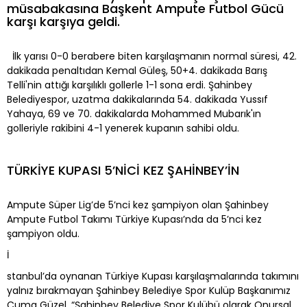
müsabakasına Başkent Ampute Futbol Gücü
karşı karşıya geldi.
İlk yarısı 0-0 berabere biten karşılaşmanın normal süresi, 42.
dakikada penaltıdan Kemal Güleş, 50+4. dakikada Barış
Telli'nin attığı karşılıklı gollerle 1-1 sona erdi. Şahinbey
Belediyespor, uzatma dakikalarında 54. dakikada Yussıf
Yahaya, 69 ve 70. dakikalarda Mohammed Mubarık'ın
golleriyle rakibini 4-1 yenerek kupanın sahibi oldu.
TÜRKİYE KUPASI 5’NİCİ KEZ ŞAHİNBEY’İN
Ampute Süper Lig’de 5’nci kez şampiyon olan Şahinbey
Ampute Futbol Takımı Türkiye Kupası’nda da 5’nci kez
şampiyon oldu.
İ
stanbul’da oynanan Türkiye Kupası karşılaşmalarında takımını
yalnız bırakmayan Şahinbey Belediye Spor Kulüp Başkanımız
Cuma Güzel, “Şahinbey Belediye Spor Kulübü olarak Onursal