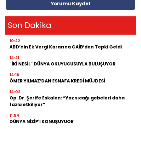
Yorumu Kaydet
Son Dakika
10:22
ABD’nin Ek Vergi Kararına GAİB’den Tepki Geldi
14:21
"İKİ NESİL" DÜNYA OKUYUCUSUYLA BULUŞUYOR
14:16
ÖMER YILMAZ’DAN ESNAFA KREDİ MÜJDESİ
14:02
Op. Dr. Şerife Eskalen: “Yaz sıcağı gebeleri daha
fazla etkiliyor”
11:54
DÜNYA NİZİP'İ KONUŞUYUOR