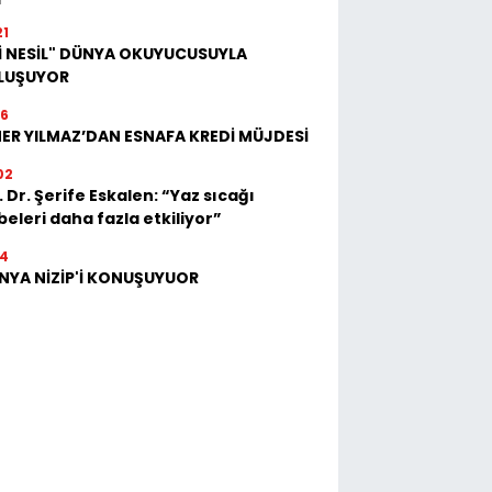
21
Kİ NESİL" DÜNYA OKUYUCUSUYLA
LUŞUYOR
16
ER YILMAZ’DAN ESNAFA KREDİ MÜJDESİ
02
 Dr. Şerife Eskalen: “Yaz sıcağı
eleri daha fazla etkiliyor”
54
NYA NİZİP'İ KONUŞUYUOR