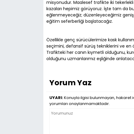
misyonudur. Maalesef trafikte iki tekerlekli
kazaları hepimiz görüyoruz. İşte tam da 
eğlenmeyeceğiz; düzenleyeceğimiz geniş ka
eğitim seferberliği başlatacağız.
Özellikle genç sürücülerimize kask kullanı
seçimini, defansif sürüş tekniklerini ve en ö
Trafikteki her canın kıymetli olduğunu, ku
olduğunu uzmanlarımız eşliğinde anlataca
Yorum Yaz
UYARI:
Konuyla ilgisi bulunmayan, hakaret iç
yorumları onaylanmamaktadır.