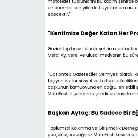
motosiklet tutkunlarını bu kadim şehirde b
en önemlisi son yıllarda büyük önem arz e
edecektir."
"Kentimize Değer Katan Her Pro
Gaziantep basını olarak şehrin menfaatine 
Meral Ay, yerel ve ulusal medyanın bu süreçt
"Gaziantep Gazeteciler Cemiyeti olarak, 
taşıyan bu tür sosyal ve kültürel etkinlikl
coşkunun kamuoyuna en doğru, en etkili 
MotoFest'in şehrimize şimdiden hayırlı olma
Başkan Aytaç: Bu Sadece Bir Eğl
Toplumsal Kalkınma ve Girişimcilik Derneğ
gerçekleştireceğimiz MotoFest, kesinlikle 