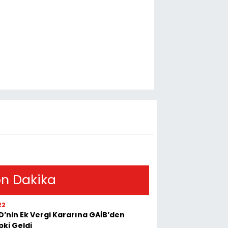
n Dakika
22
D’nin Ek Vergi Kararına GAİB’den
pki Geldi