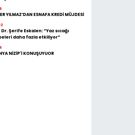
6
ER YILMAZ’DAN ESNAFA KREDİ MÜJDESİ
02
 Dr. Şerife Eskalen: “Yaz sıcağı
eleri daha fazla etkiliyor”
4
NYA NİZİP'İ KONUŞUYUOR