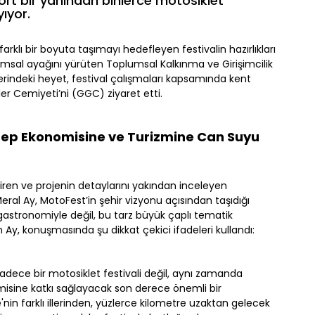
dört bir yanından binlerce motosiklet
ıyor.
arklı bir boyuta taşımayı hedefleyen festivalin hazırlıkları
msal ayağını yürüten Toplumsal Kalkınma ve Girişimcilik
ndeki heyet, festival çalışmaları kapsamında kent
er Cemiyeti’ni (GGC) ziyaret etti.
tep Ekonomisine ve Turizmine Can Suyu
ren ve projenin detaylarını yakından inceleyen
al Ay, MotoFest’in şehir vizyonu açısından taşıdığı
astronomiyle değil, bu tarz büyük çaplı tematik
en Ay, konuşmasında şu dikkat çekici ifadeleri kullandı:
dece bir motosiklet festivali değil, aynı zamanda
misine katkı sağlayacak son derece önemli bir
nin farklı illerinden, yüzlerce kilometre uzaktan gelecek