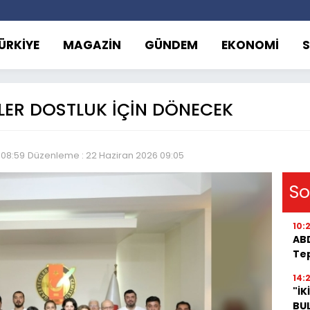
ÜRKİYE
MAGAZİN
GÜNDEM
EKONOMİ
KLER DOSTLUK İÇİN DÖNECEK
 08:59
Düzenleme : 22 Haziran 2026 09:05
So
10:
ABD
Tep
14:2
"İK
BU