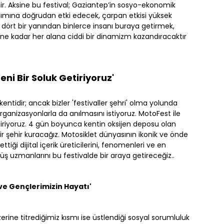
ir. Aksine bu festival; Gaziantep’in sosyo-ekonomik
ıtımına doğrudan etki edecek, çarpan etkisi yüksek
in dört bir yanından binlerce insanı buraya getirmek,
e kadar her alana ciddi bir dinamizm kazandıracaktır
eni Bir Soluk Getiriyoruz'
ntidir; ancak bizler 'festivaller şehri' olma yolunda
rganizasyonlarla da anılmasını istiyoruz. MotoFest ile
tiriyoruz. 4 gün boyunca kentin oksijen deposu olan
 şehir kuracağız. Motosiklet dünyasının ikonik ve önde
ttiği dijital içerik üreticilerini, fenomenleri ve en
üş uzmanlarını bu festivalde bir araya getireceğiz..
ve Gençlerimizin Hayatı'
rine titrediğimiz kısmı ise üstlendiği sosyal sorumluluk