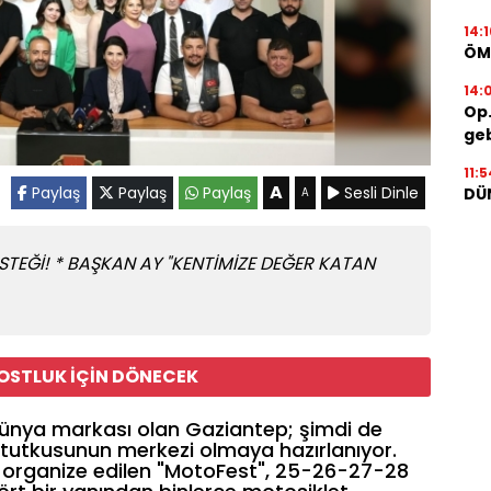
14:1
ÖM
14:
Op.
geb
11:5
A
Paylaş
Paylaş
Paylaş
Sesli Dinle
DÜ
A
TEĞİ! * BAŞKAN AY "KENTİMİZE DEĞER KATAN
DOSTLUK İÇİN DÖNECEK
n dünya markası olan Gaziantep; şimdi de
 tutkusunun merkezi olmaya hazırlanıyor.
a organize edilen "MotoFest", 25-26-27-28