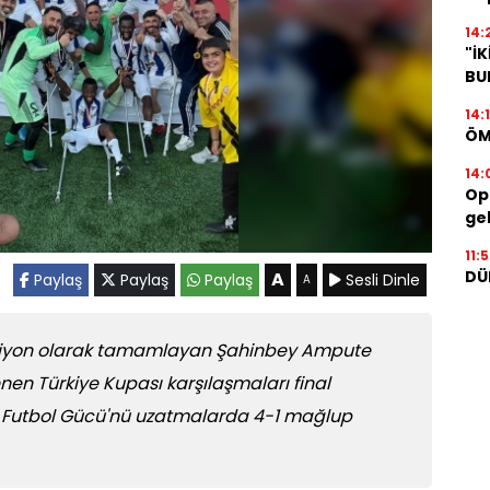
14:
"İ
BU
14:
ÖM
14:
Op.
geb
11:
DÜ
A
Paylaş
Paylaş
Paylaş
Sesli Dinle
A
mpiyon olarak tamamlayan Şahinbey Ampute
nen Türkiye Kupası karşılaşmaları final
Futbol Gücü'nü uzatmalarda 4-1 mağlup