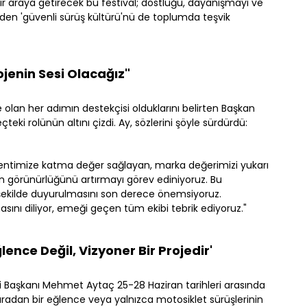
ir araya getirecek bu festival; dostluğu, dayanışmayı ve
den 'güvenli sürüş kültürü'nü de toplumda teşvik
jenin Sesi Olacağız"
olan her adımın destekçisi olduklarını belirten Başkan
eki rolünün altını çizdi. Ay, sözlerini şöyle sürdürdü:
kentimize katma değer sağlayan, marka değerimizi yukarı
erin görünürlüğünü artırmayı görev ediniyoruz. Bu
şekilde duyurulmasını son derece önemsiyoruz.
sını diliyor, emeği geçen tüm ekibi tebrik ediyoruz."
ence Değil, Vizyoner Bir Projedir'
i Başkanı Mehmet Aytaç 25-28 Haziran tarihleri arasında
sıradan bir eğlence veya yalnızca motosiklet sürüşlerinin