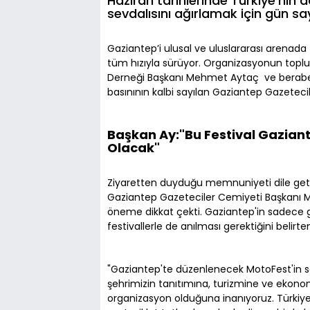
Haziran tarihlerinde Türkiye’nin 
sevdalısını ağırlamak için gün say
Gaziantep’i ulusal ve uluslararası arenada f
tüm hızıyla sürüyor. Organizasyonun toplu
Derneği Başkanı Mehmet Aytaç ve beraberi
basınının kalbi sayılan Gaziantep Gazetecil
Başkan Ay:"Bu Festival Gazian
Olacak"
Ziyaretten duyduğu memnuniyeti dile geti
Gaziantep Gazeteciler Cemiyeti Başkanı Mer
öneme dikkat çekti. Gaziantep'in sadece g
festivallerle de anılması gerektiğini belirt
"Gaziantep'te düzenlenecek MotoFest'in sa
şehrimizin tanıtımına, turizmine ve ekono
organizasyon olduğuna inanıyoruz. Türkiye'