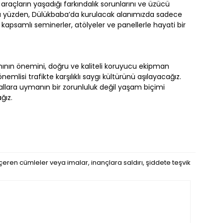
 araçların yaşadığı farkındalık sorunlarını ve üzücü
bu yüzden, Dülükbaba’da kurulacak alanımızda sadece
psamlı seminerler, atölyeler ve panellerle hayati bir
mının önemini, doğru ve kaliteli koruyucu ekipman
nemlisi trafikte karşılıklı saygı kültürünü aşılayacağız.
rallara uymanın bir zorunluluk değil yaşam biçimi
ğız.
eren cümleler veya imalar, inançlara saldırı, şiddete teşvik