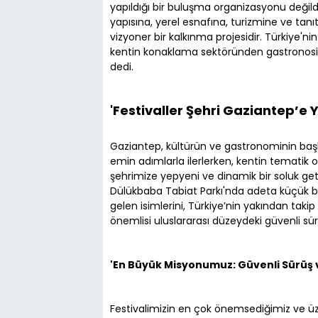
yapıldığı bir buluşma organizasyonu değild
yapısına, yerel esnafına, turizmine ve tan
vizyoner bir kalkınma projesidir. Türkiye'n
kentin konaklama sektöründen gastronosin
dedi.
'Festivaller Şehri Gaziantep’e Y
Gaziantep, kültürün ve gastronominin başke
emin adımlarla ilerlerken, kentin tematik o
şehrimize yepyeni ve dinamik bir soluk ge
Dülükbaba Tabiat Parkı'nda adeta küçük bir
gelen isimlerini, Türkiye’nin yakından takip e
önemlisi uluslararası düzeydeki güvenli sür
'En Büyük Misyonumuz: Güvenli Sürüş 
Festivalimizin en çok önemsediğimiz ve üze