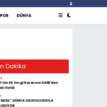
SPOR
DÜNYA
n Dakika
22
’nin Ek Vergi Kararına GAİB’den
ki Geldi
1
İ NESİL" DÜNYA OKUYUCUSUYLA
LUŞUYOR