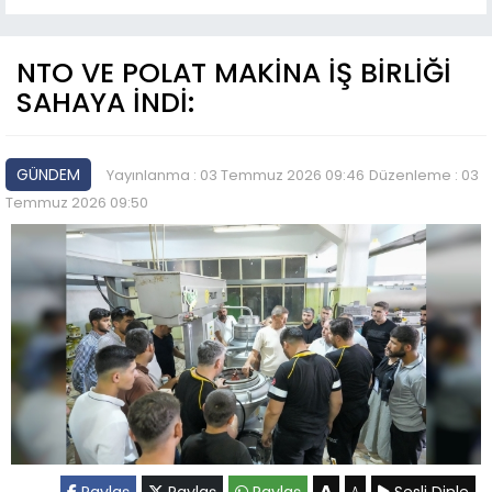
NTO VE POLAT MAKİNA İŞ BİRLİĞİ
SAHAYA İNDİ:
GÜNDEM
Yayınlanma : 03 Temmuz 2026 09:46
Düzenleme : 03
Temmuz 2026 09:50
A
Paylaş
Paylaş
Paylaş
Sesli Dinle
A