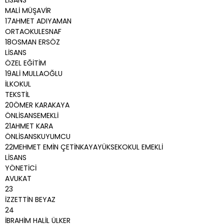
LİSANS
MALİ MÜŞAVİR
17AHMET ADIYAMAN
ORTAOKULESNAF
18OSMAN ERSÖZ
LİSANS
ÖZEL EĞİTİM
19ALİ MULLAOĞLU
İLKOKUL
TEKSTİL
20ÖMER KARAKAYA
ÖNLİSANSEMEKLİ
21AHMET KARA
ÖNLİSANSKUYUMCU
22MEHMET EMİN ÇETİNKAYAYÜKSEKOKUL EMEKLİ
LİSANS
YÖNETİCİ
AVUKAT
23
İZZETTİN BEYAZ
24
İBRAHİM HALİL ÜLKER