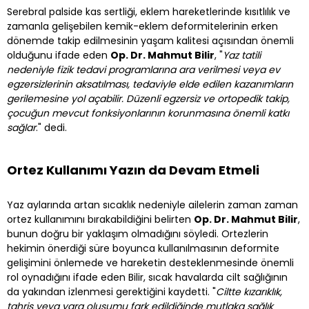
Serebral palside kas sertliği, eklem hareketlerinde kısıtlılık ve
zamanla gelişebilen kemik-eklem deformitelerinin erken
dönemde takip edilmesinin yaşam kalitesi açısından önemli
olduğunu ifade eden
Op. Dr. Mahmut Bilir
, "
Yaz tatili
nedeniyle fizik tedavi programlarına ara verilmesi veya ev
egzersizlerinin aksatılması, tedaviyle elde edilen kazanımların
gerilemesine yol açabilir. Düzenli egzersiz ve ortopedik takip,
çocuğun mevcut fonksiyonlarının korunmasına önemli katkı
sağlar
." dedi.
Ortez Kullanımı Yazın da Devam Etmeli
Yaz aylarında artan sıcaklık nedeniyle ailelerin zaman zaman
ortez kullanımını bırakabildiğini belirten
Op. Dr. Mahmut Bilir
,
bunun doğru bir yaklaşım olmadığını söyledi. Ortezlerin
hekimin önerdiği süre boyunca kullanılmasının deformite
gelişimini önlemede ve hareketin desteklenmesinde önemli
rol oynadığını ifade eden Bilir, sıcak havalarda cilt sağlığının
da yakından izlenmesi gerektiğini kaydetti. "
Ciltte kızarıklık,
tahriş veya yara oluşumu fark edildiğinde mutlaka sağlık