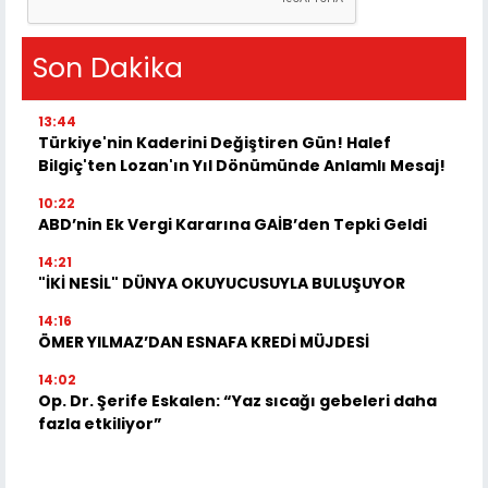
Son Dakika
13:44
Türkiye'nin Kaderini Değiştiren Gün! Halef
Bilgiç'ten Lozan'ın Yıl Dönümünde Anlamlı Mesaj!
10:22
ABD’nin Ek Vergi Kararına GAİB’den Tepki Geldi
14:21
"İKİ NESİL" DÜNYA OKUYUCUSUYLA BULUŞUYOR
14:16
ÖMER YILMAZ’DAN ESNAFA KREDİ MÜJDESİ
14:02
Op. Dr. Şerife Eskalen: “Yaz sıcağı gebeleri daha
fazla etkiliyor”