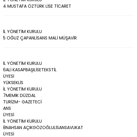
4 MUSTAFA ÖZTÜRK LİSE TİCARET
İL YÖNETİM KURULU
5 OĞUZ ÇAPANLİSANS MALİ MÜŞAVİR
İL YÖNETİM KURULU
6ALİ KASAPBAŞILİSETEKSTİL
ÜYESİ
YÜKSEKLİS
İL YÖNETİM KURULU
7MEMİK DÜZDAL
TURİZM- GAZETECİ
ANS
ÜYESİ
İL YÖNETİM KURULU
8NAHSAN AÇIKGÖZOĞLULİSANSAVUKAT
ÜYESİ