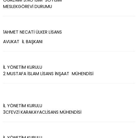
ÖĞRENİM S.NO İSİM SOYİSİM
MESLEKGÖREVİ DURUMU
1AHMET NECATİ ÜLKER LİSANS
AVUKAT İL BAŞKANI
İL YÖNETİM KURULU
2 MUSTAFA İSLAM LİSANS İNŞAAT MÜHENDİSİ
İL YÖNETİM KURULU
3CFEVZİ KARAKAYACLİSANS MÜHENDİSİ
İL YÖNETİM KURULU