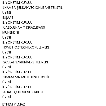
İL YÖNETİM KURULU
9HAMZA ŞENKAHVECİÖNLİSANSTEKSTİL
ÜYESİ
İNŞAAT
İL YÖNETİM KURULU
10ABDULHAMİT KİRAZLİSANS
MÜHENDİSİ
ÜYESİ
İL YÖNETİM KURULU
11İSMET ÖZTEKİNİLKOKULEMEKLİ
ÜYESİ
İL YÖNETİM KURULU
12CELAL SARIÜNİVERSİTEEMEKLİ
ÜYESİ
İL YÖNETİM KURULU
13RAMAZAN MUTLULİSETEKSTİL
ÜYESİ
İL YÖNETİM KURULU
14HACİ ÇULCULİSESERBEST
ÜYESİ
ETHEM YILMAZ