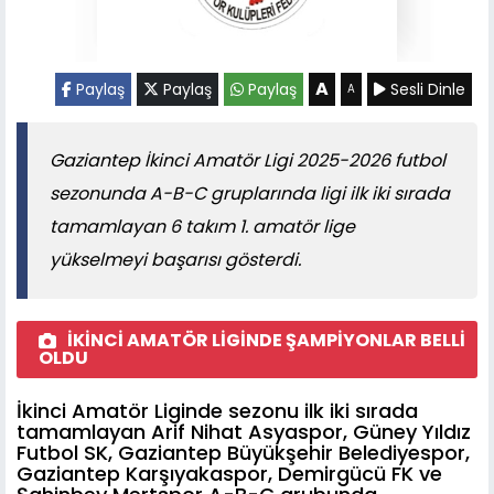
A
Paylaş
Paylaş
Paylaş
Sesli Dinle
A
Gaziantep İkinci Amatör Ligi 2025-2026 futbol
sezonunda A-B-C gruplarında ligi ilk iki sırada
tamamlayan 6 takım 1. amatör lige
yükselmeyi başarısı gösterdi.
İKİNCİ AMATÖR LİGİNDE ŞAMPİYONLAR BELLİ
OLDU
İkinci Amatör Liginde sezonu ilk iki sırada
tamamlayan Arif Nihat Asyaspor, Güney Yıldız
Futbol SK, Gaziantep Büyükşehir Belediyespor,
Gaziantep Karşıyakaspor, Demirgücü FK ve