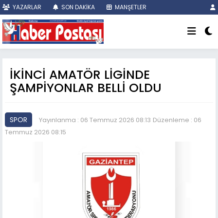
YAZARLAR
SON DAKİKA
MANŞETLER
İKİNCİ AMATÖR LİGİNDE
ŞAMPİYONLAR BELLİ OLDU
SPOR
Yayınlanma : 06 Temmuz 2026 08:13
Düzenleme : 06
Temmuz 2026 08:15