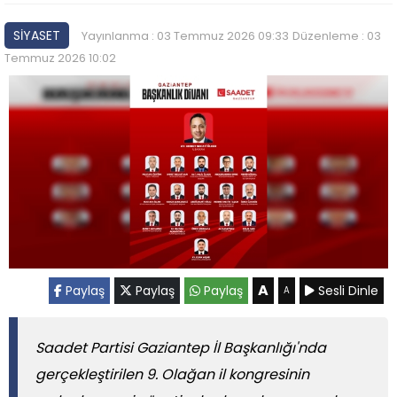
SİYASET
Yayınlanma : 03 Temmuz 2026 09:33
Düzenleme : 03
Temmuz 2026 10:02
A
Paylaş
Paylaş
Paylaş
Sesli Dinle
A
Saadet Partisi Gaziantep İl Başkanlığı'nda
gerçekleştirilen 9. Olağan il kongresinin