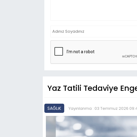
Yaz Tatili Tedaviye En
SAĞLıK
Yayınlanma : 03 Temmuz 2026 09: