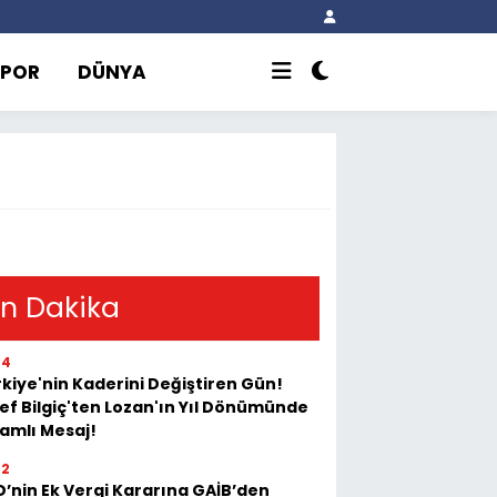
SPOR
DÜNYA
n Dakika
44
kiye'nin Kaderini Değiştiren Gün!
ef Bilgiç'ten Lozan'ın Yıl Dönümünde
amlı Mesaj!
22
’nin Ek Vergi Kararına GAİB’den