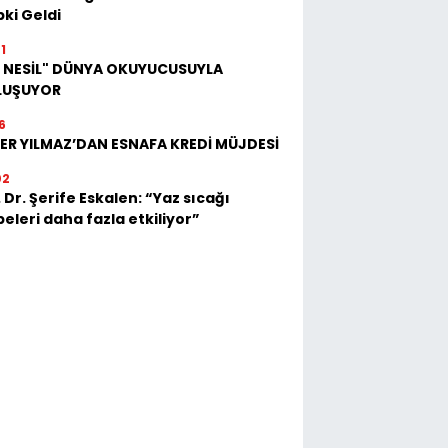
ki Geldi
1
İ NESİL" DÜNYA OKUYUCUSUYLA
LUŞUYOR
6
ER YILMAZ’DAN ESNAFA KREDİ MÜJDESİ
02
 Dr. Şerife Eskalen: “Yaz sıcağı
eleri daha fazla etkiliyor”