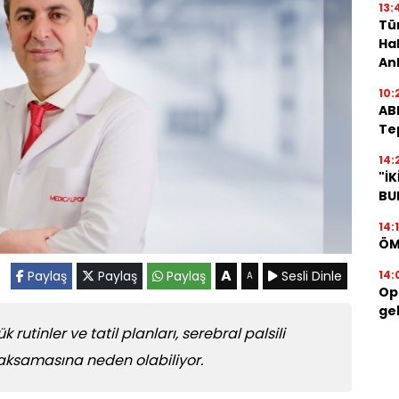
13:
Tür
Hal
An
10:
AB
Te
14:
"İ
BU
14:
ÖM
A
Paylaş
Paylaş
Paylaş
Sesli Dinle
14:
A
Op.
geb
 rutinler ve tatil planları, serebral palsili
 aksamasına neden olabiliyor.