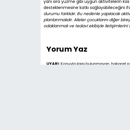
yanı sıra yüzme gibi uygun aktivitelerin ka
desteklenmesine katkı sağlayabileceğini if
durumu farklıdır. Bu nedenle yapılacak akti
planlanmalıdır. Aileler çocuklarını diğer bir
odaklanmalı ve tedavi ekibiyle iletişimlerini 
Yorum Yaz
UYARI:
Konuyla ilgisi bulunmayan, hakaret iç
yorumları onaylanmamaktadır.