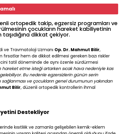
mamalı
li ortopedik takip, egzersiz programları ve
rülmesinin çocukların hareket kabiliyetinin
taşıdığına dikkat çekiyor.
di ve Travmatoloji Uzmanı
Op. Dr. Mahmut Bilir
,
m fırsatlar hem de dikkat edilmesi gereken bazı riskler
sürecini tatil döneminde de aynı özenle sürdürmesi
n hareket etme isteği artarken sıcak hava nedeniyle kas
gelebiliyor. Bu nedenle egzersizlerin günün serin
minin sağlanması ve çocukların genel durumunun yakından
hmut Bilir
, düzenli ortopedik kontrollerin ihmal
iyetini Destekliyor
lerinde kısıtlılık ve zamanla gelişebilen kemik-eklem
mesinin yaşam kalitesi açısından önemli olduğunu ifade