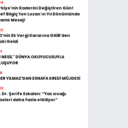
44
kiye'nin Kaderini Değiştiren Gün!
ef Bilgiç'ten Lozan'ın Yıl Dönümünde
lamlı Mesaj!
22
D’nin Ek Vergi Kararına GAİB’den
pki Geldi
21
Kİ NESİL" DÜNYA OKUYUCUSUYLA
LUŞUYOR
16
ER YILMAZ’DAN ESNAFA KREDİ MÜJDESİ
02
 Dr. Şerife Eskalen: “Yaz sıcağı
eleri daha fazla etkiliyor”