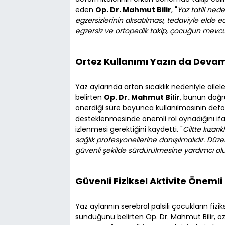
eden
Op. Dr. Mahmut Bilir
, "
Yaz tatili ned
egzersizlerinin aksatılması, tedaviyle elde e
egzersiz ve ortopedik takip, çocuğun mevcu
Ortez Kullanımı Yazın da Devam
Yaz aylarında artan sıcaklık nedeniyle ailel
belirten
Op. Dr. Mahmut Bilir
, bunun doğru
önerdiği süre boyunca kullanılmasının def
desteklenmesinde önemli rol oynadığını ifad
izlenmesi gerektiğini kaydetti. "
Ciltte kızar
sağlık profesyonellerine danışılmalıdır. Düze
güvenli şekilde sürdürülmesine yardımcı ol
Güvenli Fiziksel Aktivite Önemli
Yaz aylarının serebral palsili çocukların fizi
sunduğunu belirten Op. Dr. Mahmut Bilir, öze