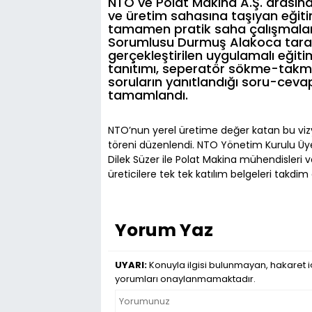
NTO ve Polat Makina A.Ş. arasında
ve üretim sahasına taşıyan eğitim
tamamen pratik saha çalışmaları
Sorumlusu Durmuş Alakoca taraf
gerçekleştirilen uygulamalı eğ
tanıtımı, seperatör sökme-takma t
soruların yanıtlandığı soru-cevap
tamamlandı.
NTO’nun yerel üretime değer katan bu vizy
töreni düzenlendi. NTO Yönetim Kurulu Üy
Dilek Süzer ile Polat Makina mühendisleri 
üreticilere tek tek katılım belgeleri takdim e
Yorum Yaz
UYARI:
Konuyla ilgisi bulunmayan, hakaret iç
yorumları onaylanmamaktadır.