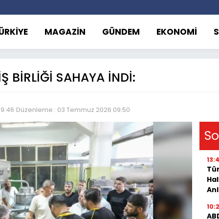
ÜRKİYE
MAGAZİN
GÜNDEM
EKONOMİ
Ş BİRLİĞİ SAHAYA İNDİ:
09:46
Düzenleme : 03 Temmuz 2026 09:50
So
13:
Tür
Hal
Anl
10:
ABD