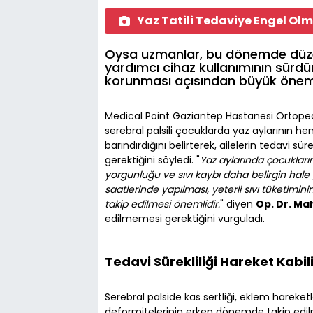
Yaz Tatili Tedaviye Engel Ol
Oysa uzmanlar, bu dönemde düzen
yardımcı cihaz kullanımının sürdü
korunması açısından büyük önem 
Medical Point Gaziantep Hastanesi Ortope
serebral palsili çocuklarda yaz aylarının he
barındırdığını belirterek, ailelerin tedavi 
gerektiğini söyledi. "
Yaz aylarında çocukları
yorgunluğu ve sıvı kaybı daha belirgin hale 
saatlerinde yapılması, yeterli sıvı tüketi
takip edilmesi önemlidir.
" diyen
Op. Dr. Ma
edilmemesi gerektiğini vurguladı.
Tedavi Sürekliliği Hareket Kabil
Serebral palside kas sertliği, eklem hareket
deformitelerinin erken dönemde takip edil