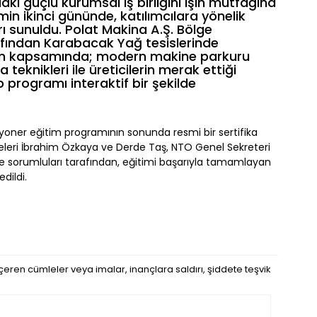
ki güçlü kurumsal iş birliğini işin mutfağına
in ikinci gününde, katılımcılara yönelik
 sunuldu. Polat Makina A.Ş. Bölge
ından Karabacak Yağ tesislerinde
itim kapsamında; modern makine parkuru
eknikleri ile üreticilerin merak ettiği
 programı interaktif bir şekilde
oner eğitim programının sonunda resmi bir sertifika
eleri İbrahim Özkaya ve Derde Taş, NTO Genel Sekreteri
ve sorumluları tarafından, eğitimi başarıyla tamamlayan
dildi.
eren cümleler veya imalar, inançlara saldırı, şiddete teşvik