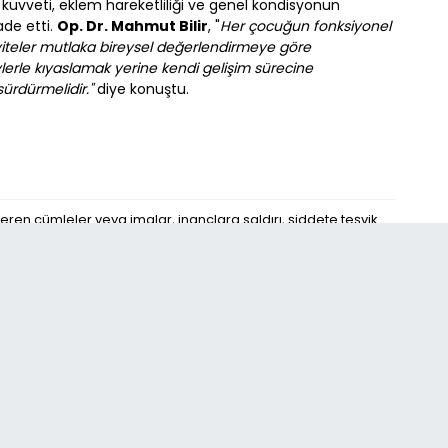
s kuvveti, eklem hareketliliği ve genel kondisyonun
ade etti.
Op. Dr. Mahmut Bilir
, "
Her çocuğun fonksiyonel
viteler mutlaka bireysel değerlendirmeye göre
eylerle kıyaslamak yerine kendi gelişim sürecine
sürdürmelidir."
diye konuştu.
eren cümleler veya imalar, inançlara saldırı, şiddete teşvik
Yorumu Kaydet