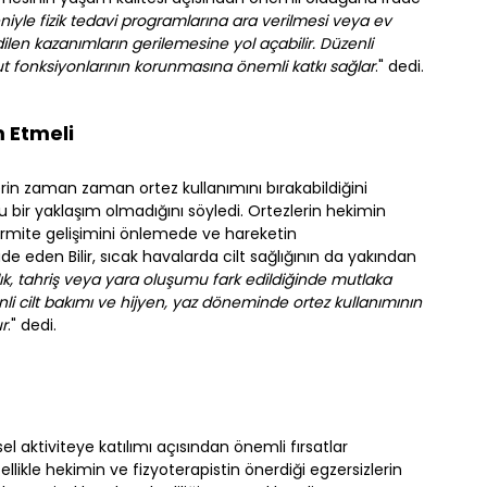
eniyle fizik tedavi programlarına ara verilmesi veya ev
dilen kazanımların gerilemesine yol açabilir. Düzenli
t fonksiyonlarının korunmasına önemli katkı sağlar
." dedi.
 Etmeli
erin zaman zaman ortez kullanımını bırakabildiğini
 bir yaklaşım olmadığını söyledi. Ortezlerin hekimin
ormite gelişimini önlemede ve hareketin
e eden Bilir, sıcak havalarda cilt sağlığının da yakından
ıklık, tahriş veya yara oluşumu fark edildiğinde mutlaka
nli cilt bakımı ve hijyen, yaz döneminde ortez kullanımının
ur
." dedi.
ksel aktiviteye katılımı açısından önemli fırsatlar
llikle hekimin ve fizyoterapistin önerdiği egzersizlerin