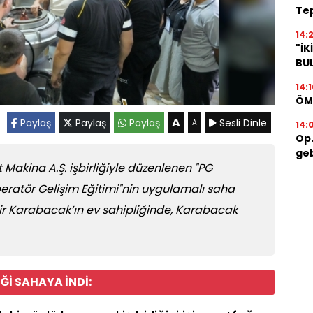
Tep
14:2
"İK
BU
14:1
ÖM
A
Paylaş
Paylaş
Paylaş
Sesli Dinle
A
14:
Op.
geb
 Makina A.Ş. işbirliğiyle düzenlenen "PG
ratör Gelişim Eğitimi"nin uygulamalı saha
ir Karabacak’ın ev sahipliğinde, Karabacak
Ğİ SAHAYA İNDİ: