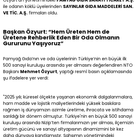
ile odanın köklü üyelerinden
SAYINLAR GIDA MADDELERİ SAN.
VE TİC. A.Ş.
firmaları oldu.
Başkan Özyurt: “Hem Üreten Hem de
Üretene Rehberlik Eden Bir Oda Olmanın
Gururunu Yaşıyoruz”
Pamyağ Gıda’nın ve oda üyelerinin Türkiye’nin en büyük ilk
500 sanayi kuruluşu arasında yer almasını değerlendiren NTO
Başkanı
Mehmet Özyurt
, yaptığı resmî basın açıklamasında
şu ifadelere yer verdi:
"2025 yılı; küresel ölçekte yaşanan ekonomik dalgalanmalara,
ham madde ve lojistik maliyetlerindeki yüksek baskılara
rağmen iş dünyamızın azimle üretime, ihracata ve istihdama
sarıldığı bir dönem olmuştur. Türkiye'nin en büyük 500 sanayi
kuruluşu arasında Nizip’ten firmalarımızın yer alması, ilçemizin
üretim gücünü ve sanayi altyapısının dinamizmini bir kez
daha dünyaya kanıtlamıştır. Şahsımın yönetimindeki