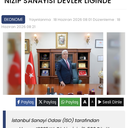
NİZİP SANAYİSİ DEVLER LİGİNDE
EKONOMİ
Yayınlanma : 18 Haziran 2026 08:01
Düzenleme : 18
Haziran 2026 08:21
A
Paylaş
Paylaş
Paylaş
Sesli Dinle
A
İstanbul Sanayi Odası (İSO) tarafından