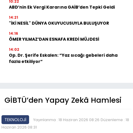
10:22
ABD’nin Ek Vergi Kararına GAİB’den Tepki Geldi
14:21
"İKİ NESİL" DÜNYA OKUYUCUSUYLA BULUŞUYOR
14:16
ÖMER YILMAZ’DAN ESNAFA KREDİ MÜJDESİ
14:02
Op. Dr. Şerife Eskalen: “Yaz sıcağı gebeleri daha
fazla etkiliyor”
GİBTÜ’den Yapay Zekâ Hamlesi
TEKNOLOJİ
Yayınlanma : 18 Haziran 2026 08:26
Düzenleme : 18
Haziran 2026 08:31