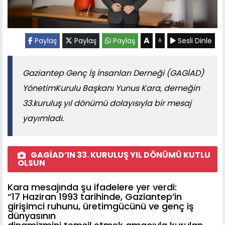
A
Paylaş
Paylaş
Paylaş
Sesli Dinle
A
Gaziantep Genç İş İnsanları Derneği (GAGİAD)
YönetimKurulu Başkanı Yunus Kara, derneğin
33.kuruluş yıl dönümü dolayısıyla bir mesaj
yayımladı.
GAGİAD’IN 33. KURULUŞ YIL DÖNÜMÜ KUTLU
OLSUN
Kara mesajında şu ifadelere yer verdi:
“17 Haziran 1993 tarihinde, Gaziantep’in
girişimci ruhunu, üretimgücünü ve genç iş
dünyasının