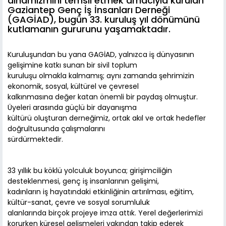
dinamizmini temsil etmek amacıyla kurulan
Gaziantep Genç İş İnsanları Derneği
(GAGİAD), bugün 33. kuruluş yıl dönümünü
kutlamanın gururunu yaşamaktadır.
Kuruluşundan bu yana GAGİAD, yalnızca iş dünyasının
gelişimine katkı sunan bir sivil toplum
kuruluşu olmakla kalmamış; aynı zamanda şehrimizin
ekonomik, sosyal, kültürel ve çevresel
kalkınmasına değer katan önemli bir paydaş olmuştur.
Üyeleri arasında güçlü bir dayanışma
kültürü oluşturan derneğimiz, ortak akıl ve ortak hedefler
doğrultusunda çalışmalarını
sürdürmektedir.
33 yıllık bu köklü yolculuk boyunca; girişimciliğin
desteklenmesi, genç iş insanlarının gelişimi,
kadınların iş hayatındaki etkinliğinin artırılması, eğitim,
kültür-sanat, çevre ve sosyal sorumluluk
alanlarında birçok projeye imza attık. Yerel değerlerimizi
korurken küresel gelişmeleri yakından takip ederek