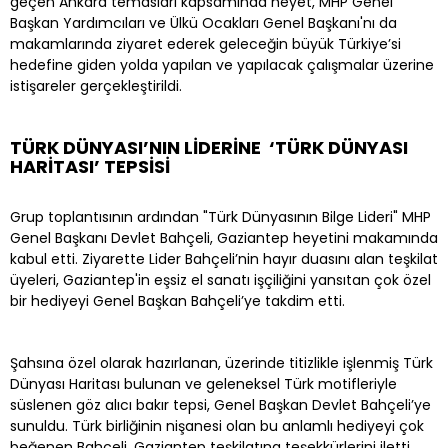
geçen Ankara temasları kapsamında heyet, MHP Genel
Başkan Yardımcıları ve Ülkü Ocakları Genel Başkanı'nı da
makamlarında ziyaret ederek geleceğin büyük Türkiye’si
hedefine giden yolda yapılan ve yapılacak çalışmalar üzerine
istişareler gerçekleştirildi.
TÜRK DÜNYASI’NIN LİDERİNE ‘TÜRK DÜNYASI
HARİTASI’ TEPSİSİ
Grup toplantısının ardından "Türk Dünyasının Bilge Lideri" MHP
Genel Başkanı Devlet Bahçeli, Gaziantep heyetini makamında
kabul etti. Ziyarette Lider Bahçeli’nin hayır duasını alan teşkilat
üyeleri, Gaziantep'in eşsiz el sanatı işçiliğini yansıtan çok özel
bir hediyeyi Genel Başkan Bahçeli’ye takdim etti.
Şahsına özel olarak hazırlanan, üzerinde titizlikle işlenmiş Türk
Dünyası Haritası bulunan ve geleneksel Türk motifleriyle
süslenen göz alıcı bakır tepsi, Genel Başkan Devlet Bahçeli’ye
sunuldu. Türk birliğinin nişanesi olan bu anlamlı hediyeyi çok
beğenen Bahçeli, Gaziantep teşkilatına teşekkürlerini iletti.