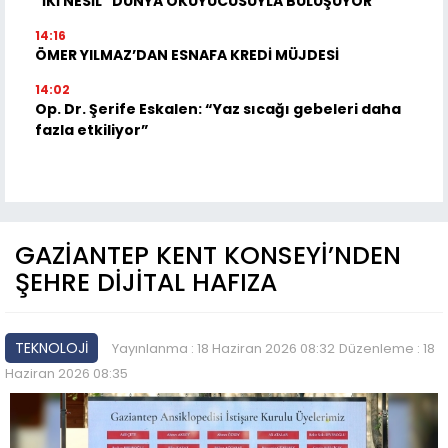
"İKİ NESİL" DÜNYA OKUYUCUSUYLA BULUŞUYOR
14:16
ÖMER YILMAZ’DAN ESNAFA KREDİ MÜJDESİ
14:02
Op. Dr. Şerife Eskalen: “Yaz sıcağı gebeleri daha
fazla etkiliyor”
GAZİANTEP KENT KONSEYİ’NDEN
ŞEHRE DİJİTAL HAFIZA
TEKNOLOJİ
Yayınlanma : 18 Haziran 2026 08:32
Düzenleme : 18
Haziran 2026 08:35