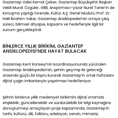
Gaziantep Valisi Kemal Çeber, Gaziantep Büyükşehir Başkan
Vekili Murat Özgüler, GBB, Araştırmacı-yazar Nurel Taner’in de
konuşma yaptığı törende, Kültür A.Ş. Genel Müdürü Prof. Dr.
Halil İbrahim Yakar, Gaziantep Ansiklopedisi’nin ortaya çıkış
süreci, bilimsel altyapısı, kapsamı ve hedefleriyle ilgili bir
sunum gerçekleştirdi.
BİNLERCE YILLIK BİRİKİM, GAZİANTEP
ANSİKLOPEDİSİ’NDE HAYAT BULACAK
Gaziantep Kent Konseyi’nin koordinasyonunda yürütülen
Gaziantep Ansiklopedisi’nin, şehrin geçmişi ile geleceği
arasında güçlü bir köprü kurarak Gaziantep’in ortak hafızasını
dijital çağın imkanlarıyla yaşatması hedefleniyor.
Şehrin binlerce yıllık medeniyet birikimini dijital ortamda
erişilebilir, güncellenebilir ve sürdürülebilir bir bilgi kaynağına
dönüştürmeyi amaçlayan proje kapsamında; Gaziantep’in
tarihi, kültürü, dili, folkloru, edebiyatı, sanatı, mimarisi,