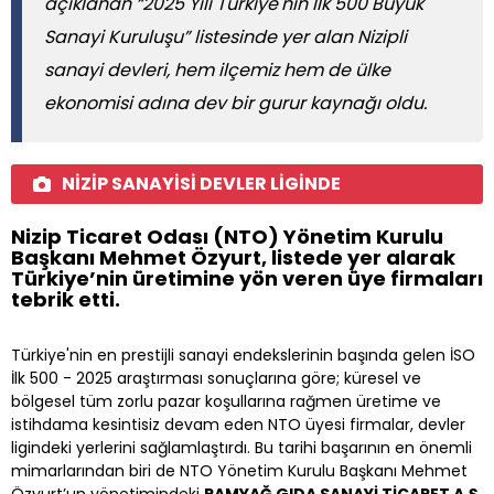
açıklanan “2025 Yılı Türkiye'nin İlk 500 Büyük
Sanayi Kuruluşu” listesinde yer alan Nizipli
sanayi devleri, hem ilçemiz hem de ülke
ekonomisi adına dev bir gurur kaynağı oldu.
NİZİP SANAYİSİ DEVLER LİGİNDE
Nizip Ticaret Odası (NTO) Yönetim Kurulu
Başkanı Mehmet Özyurt, listede yer alarak
Türkiye’nin üretimine yön veren üye firmaları
tebrik etti.
Türkiye'nin en prestijli sanayi endekslerinin başında gelen İSO
İlk 500 - 2025 araştırması sonuçlarına göre; küresel ve
bölgesel tüm zorlu pazar koşullarına rağmen üretime ve
istihdama kesintisiz devam eden NTO üyesi firmalar, devler
ligindeki yerlerini sağlamlaştırdı. Bu tarihi başarının en önemli
mimarlarından biri de NTO Yönetim Kurulu Başkanı Mehmet
Özyurt’un yönetimindeki
PAMYAĞ GIDA SANAYİ TİCARET A.Ş.