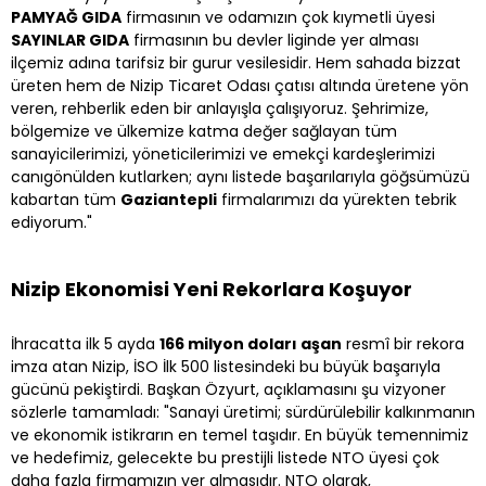
PAMYAĞ GIDA
firmasının ve odamızın çok kıymetli üyesi
SAYINLAR GIDA
firmasının bu devler liginde yer alması
ilçemiz adına tarifsiz bir gurur vesilesidir. Hem sahada bizzat
üreten hem de Nizip Ticaret Odası çatısı altında üretene yön
veren, rehberlik eden bir anlayışla çalışıyoruz. Şehrimize,
bölgemize ve ülkemize katma değer sağlayan tüm
sanayicilerimizi, yöneticilerimizi ve emekçi kardeşlerimizi
canıgönülden kutlarken; aynı listede başarılarıyla göğsümüzü
kabartan tüm
Gaziantepli
firmalarımızı da yürekten tebrik
ediyorum."
Nizip Ekonomisi Yeni Rekorlara Koşuyor
İhracatta ilk 5 ayda
166 milyon doları aşan
resmî bir rekora
imza atan Nizip, İSO İlk 500 listesindeki bu büyük başarıyla
gücünü pekiştirdi. Başkan Özyurt, açıklamasını şu vizyoner
sözlerle tamamladı: "Sanayi üretimi; sürdürülebilir kalkınmanın
ve ekonomik istikrarın en temel taşıdır. En büyük temennimiz
ve hedefimiz, gelecekte bu prestijli listede NTO üyesi çok
daha fazla firmamızın yer almasıdır. NTO olarak,