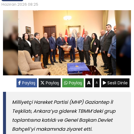
Haziran 2026 08:25
A
Paylaş
Paylaş
Paylaş
Sesli Dinle
A
Milliyetçi Hareket Partisi (MHP) Gaziantep İl
Teşkilatı, Ankara’ya giderek TBMM’deki grup
toplantısına katıldı ve Genel Başkan Devlet
Bahçeli’yi makamında ziyaret etti.