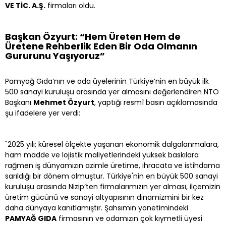
VE TİC. A.Ş.
firmaları oldu.
Başkan Özyurt: “Hem Üreten Hem de
Üretene Rehberlik Eden Bir Oda Olmanın
Gururunu Yaşıyoruz”
Pamyağ Gıda’nın ve oda üyelerinin Türkiye’nin en büyük ilk
500 sanayi kuruluşu arasında yer almasını değerlendiren NTO
Başkanı
Mehmet Özyurt
, yaptığı resmî basın açıklamasında
şu ifadelere yer verdi:
"2025 yılı; küresel ölçekte yaşanan ekonomik dalgalanmalara,
ham madde ve lojistik maliyetlerindeki yüksek baskılara
rağmen iş dünyamızın azimle üretime, ihracata ve istihdama
sarıldığı bir dönem olmuştur. Türkiye'nin en büyük 500 sanayi
kuruluşu arasında Nizip’ten firmalarımızın yer alması, ilçemizin
üretim gücünü ve sanayi altyapısının dinamizmini bir kez
daha dünyaya kanıtlamıştır. Şahsımın yönetimindeki
PAMYAĞ GIDA
firmasının ve odamızın çok kıymetli üyesi