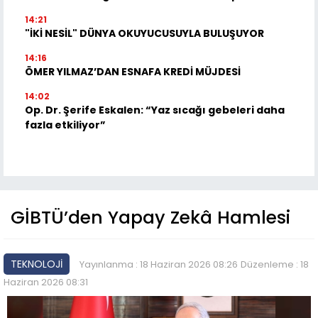
14:21
"İKİ NESİL" DÜNYA OKUYUCUSUYLA BULUŞUYOR
14:16
ÖMER YILMAZ’DAN ESNAFA KREDİ MÜJDESİ
14:02
Op. Dr. Şerife Eskalen: “Yaz sıcağı gebeleri daha
fazla etkiliyor”
GİBTÜ’den Yapay Zekâ Hamlesi
TEKNOLOJİ
Yayınlanma : 18 Haziran 2026 08:26
Düzenleme : 18
Haziran 2026 08:31