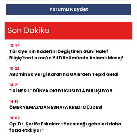
Yorumu Kaydet
Son Dakika
13:44
Türkiye'nin Kaderini Değiştiren Gün! Halef
Bilgiç'ten Lozan'ın Yıl Dönümünde Anlamlı Mesaj!
10:22
ABD’nin Ek Vergi Kararına GAİB’den Tepki Geldi
14:21
"İKİ NESİL" DÜNYA OKUYUCUSUYLA BULUŞUYOR
14:16
ÖMER YILMAZ’DAN ESNAFA KREDİ MÜJDESİ
14:02
Op. Dr. Şerife Eskalen: “Yaz sıcağı gebeleri daha
fazla etkiliyor”