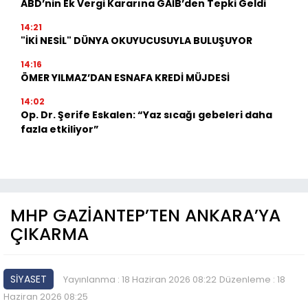
ABD’nin Ek Vergi Kararına GAİB’den Tepki Geldi
14:21
"İKİ NESİL" DÜNYA OKUYUCUSUYLA BULUŞUYOR
14:16
ÖMER YILMAZ’DAN ESNAFA KREDİ MÜJDESİ
14:02
Op. Dr. Şerife Eskalen: “Yaz sıcağı gebeleri daha
fazla etkiliyor”
MHP GAZİANTEP’TEN ANKARA’YA
ÇIKARMA
SİYASET
Yayınlanma : 18 Haziran 2026 08:22
Düzenleme : 18
Haziran 2026 08:25