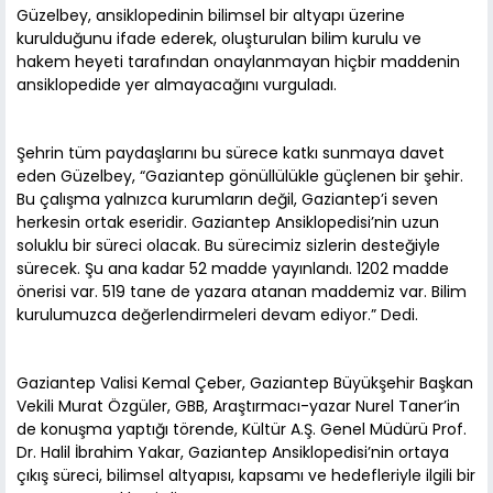
Güzelbey, ansiklopedinin bilimsel bir altyapı üzerine
kurulduğunu ifade ederek, oluşturulan bilim kurulu ve
hakem heyeti tarafından onaylanmayan hiçbir maddenin
ansiklopedide yer almayacağını vurguladı.
Şehrin tüm paydaşlarını bu sürece katkı sunmaya davet
eden Güzelbey, “Gaziantep gönüllülükle güçlenen bir şehir.
Bu çalışma yalnızca kurumların değil, Gaziantep’i seven
herkesin ortak eseridir. Gaziantep Ansiklopedisi’nin uzun
soluklu bir süreci olacak. Bu sürecimiz sizlerin desteğiyle
sürecek. Şu ana kadar 52 madde yayınlandı. 1202 madde
önerisi var. 519 tane de yazara atanan maddemiz var. Bilim
kurulumuzca değerlendirmeleri devam ediyor.” Dedi.
Gaziantep Valisi Kemal Çeber, Gaziantep Büyükşehir Başkan
Vekili Murat Özgüler, GBB, Araştırmacı-yazar Nurel Taner’in
de konuşma yaptığı törende, Kültür A.Ş. Genel Müdürü Prof.
Dr. Halil İbrahim Yakar, Gaziantep Ansiklopedisi’nin ortaya
çıkış süreci, bilimsel altyapısı, kapsamı ve hedefleriyle ilgili bir