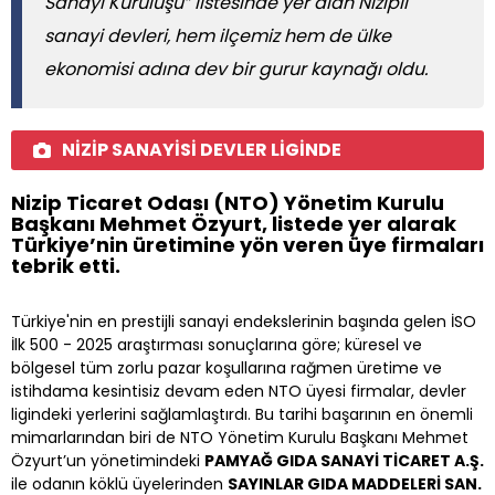
Sanayi Kuruluşu” listesinde yer alan Nizipli
sanayi devleri, hem ilçemiz hem de ülke
ekonomisi adına dev bir gurur kaynağı oldu.
NİZİP SANAYİSİ DEVLER LİGİNDE
Nizip Ticaret Odası (NTO) Yönetim Kurulu
Başkanı Mehmet Özyurt, listede yer alarak
Türkiye’nin üretimine yön veren üye firmaları
tebrik etti.
Türkiye'nin en prestijli sanayi endekslerinin başında gelen İSO
İlk 500 - 2025 araştırması sonuçlarına göre; küresel ve
bölgesel tüm zorlu pazar koşullarına rağmen üretime ve
istihdama kesintisiz devam eden NTO üyesi firmalar, devler
ligindeki yerlerini sağlamlaştırdı. Bu tarihi başarının en önemli
mimarlarından biri de NTO Yönetim Kurulu Başkanı Mehmet
Özyurt’un yönetimindeki
PAMYAĞ GIDA SANAYİ TİCARET A.Ş.
ile odanın köklü üyelerinden
SAYINLAR GIDA MADDELERİ SAN.