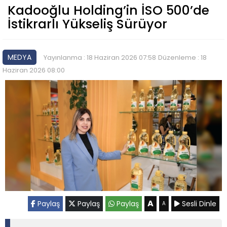
Kadooğlu Holding’in İSO 500’de
İstikrarlı Yükseliş Sürüyor
MEDYA
Yayınlanma : 18 Haziran 2026 07:58
Düzenleme : 18
Haziran 2026 08:00
A
Paylaş
Paylaş
Paylaş
Sesli Dinle
A