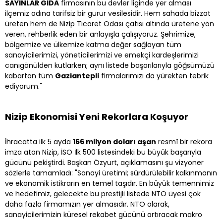
SAYINLAR GIDA
firmasının bu devler liginde yer alması
ilçemiz adına tarifsiz bir gurur vesilesidir. Hem sahada bizzat
üreten hem de Nizip Ticaret Odası çatısı altında üretene yön
veren, rehberlik eden bir anlayışla çalışıyoruz. Şehrimize,
bölgemize ve ülkemize katma değer sağlayan tüm
sanayicilerimizi, yöneticilerimizi ve emekçi kardeşlerimizi
canıgönülden kutlarken; aynı listede başarılarıyla göğsümüzü
kabartan tüm
Gaziantepli
firmalarımızı da yürekten tebrik
ediyorum."
Nizip Ekonomisi Yeni Rekorlara Koşuyor
İhracatta ilk 5 ayda
166 milyon doları aşan
resmî bir rekora
imza atan Nizip, İSO İlk 500 listesindeki bu büyük başarıyla
gücünü pekiştirdi. Başkan Özyurt, açıklamasını şu vizyoner
sözlerle tamamladı: "Sanayi üretimi; sürdürülebilir kalkınmanın
ve ekonomik istikrarın en temel taşıdır. En büyük temennimiz
ve hedefimiz, gelecekte bu prestijli listede NTO üyesi çok
daha fazla firmamızın yer almasıdır. NTO olarak,
sanayicilerimizin küresel rekabet gücünü artıracak makro