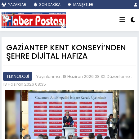
YAZARLAR
SON DAKİKA
MANŞETLER
GAZİANTEP KENT KONSEYİ’NDEN
ŞEHRE DİJİTAL HAFIZA
TEKNOLOJİ
Yayınlanma : 18 Haziran 2026 08:32
Düzenleme :
18 Haziran 2026 08:35