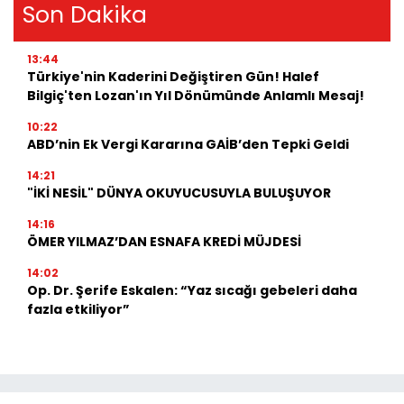
Son Dakika
13:44
Türkiye'nin Kaderini Değiştiren Gün! Halef
Bilgiç'ten Lozan'ın Yıl Dönümünde Anlamlı Mesaj!
10:22
ABD’nin Ek Vergi Kararına GAİB’den Tepki Geldi
14:21
"İKİ NESİL" DÜNYA OKUYUCUSUYLA BULUŞUYOR
14:16
ÖMER YILMAZ’DAN ESNAFA KREDİ MÜJDESİ
14:02
Op. Dr. Şerife Eskalen: “Yaz sıcağı gebeleri daha
fazla etkiliyor”