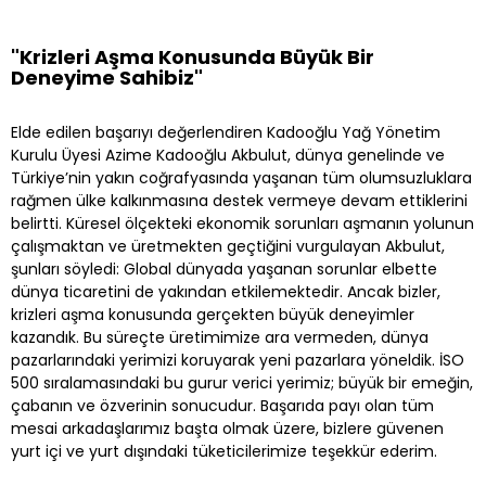
"Krizleri Aşma Konusunda Büyük Bir
Deneyime Sahibiz"
Elde edilen başarıyı değerlendiren Kadooğlu Yağ Yönetim
Kurulu Üyesi Azime Kadooğlu Akbulut, dünya genelinde ve
Türkiye’nin yakın coğrafyasında yaşanan tüm olumsuzluklara
rağmen ülke kalkınmasına destek vermeye devam ettiklerini
belirtti. Küresel ölçekteki ekonomik sorunları aşmanın yolunun
çalışmaktan ve üretmekten geçtiğini vurgulayan Akbulut,
şunları söyledi: Global dünyada yaşanan sorunlar elbette
dünya ticaretini de yakından etkilemektedir. Ancak bizler,
krizleri aşma konusunda gerçekten büyük deneyimler
kazandık. Bu süreçte üretimimize ara vermeden, dünya
pazarlarındaki yerimizi koruyarak yeni pazarlara yöneldik. İSO
500 sıralamasındaki bu gurur verici yerimiz; büyük bir emeğin,
çabanın ve özverinin sonucudur. Başarıda payı olan tüm
mesai arkadaşlarımız başta olmak üzere, bizlere güvenen
yurt içi ve yurt dışındaki tüketicilerimize teşekkür ederim.