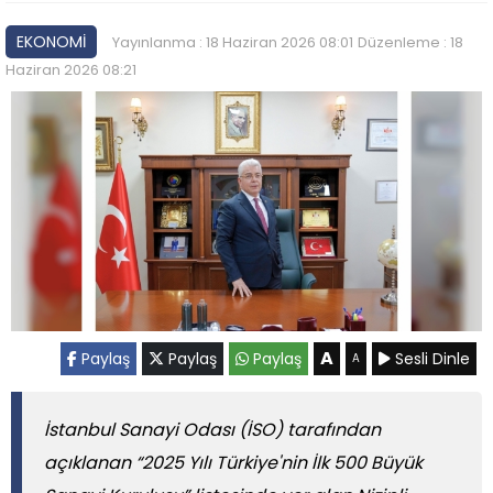
EKONOMİ
Yayınlanma : 18 Haziran 2026 08:01
Düzenleme : 18
Haziran 2026 08:21
A
Paylaş
Paylaş
Paylaş
Sesli Dinle
A
İstanbul Sanayi Odası (İSO) tarafından
açıklanan “2025 Yılı Türkiye'nin İlk 500 Büyük