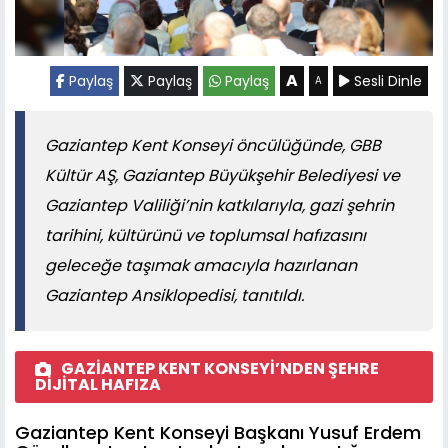
A
Paylaş
Paylaş
Paylaş
Sesli Dinle
A
Gaziantep Kent Konseyi öncülüğünde, GBB
Kültür AŞ, Gaziantep Büyükşehir Belediyesi ve
Gaziantep Valiliği’nin katkılarıyla, gazi şehrin
tarihini, kültürünü ve toplumsal hafızasını
geleceğe taşımak amacıyla hazırlanan
Gaziantep Ansiklopedisi, tanıtıldı.
GAZİANTEP KENT KONSEYİ’NDEN ŞEHRE
DİJİTAL HAFIZA
Gaziantep Kent Konseyi Başkanı Yusuf Erdem