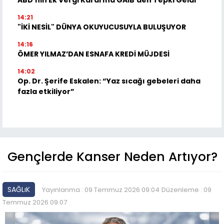
ABD’nin Ek Vergi Kararına GAİB’den Tepki Geldi
14:21
"İKİ NESİL" DÜNYA OKUYUCUSUYLA BULUŞUYOR
14:16
ÖMER YILMAZ’DAN ESNAFA KREDİ MÜJDESİ
14:02
Op. Dr. Şerife Eskalen: “Yaz sıcağı gebeleri daha
fazla etkiliyor”
Gençlerde Kanser Neden Artıyor?
SAĞLıK
Yayınlanma : 09 Temmuz 2026 09:04
Düzenleme : 09
Temmuz 2026 09:07