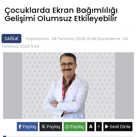
Çocuklarda Ekran Bağımlılığı
Gelişimi Olumsuz Etkileyebilir
SAĞLıK
Yayınlanma : 08 Temmuz 2026 10:58
Düzenleme : 08
Temmuz 2026 11:04
A
Paylaş
Paylaş
Paylaş
Sesli Dinle
A