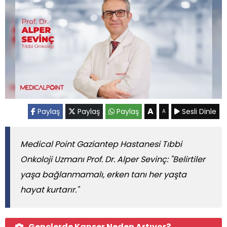
A
Paylaş
Paylaş
Paylaş
Sesli Dinle
A
Medical Point Gaziantep Hastanesi Tıbbi
Onkoloji Uzmanı Prof. Dr. Alper Sevinç: "Belirtiler
yaşa bağlanmamalı, erken tanı her yaşta
hayat kurtarır."
Gençlerde Kanser Neden Artıyor?