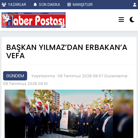
YAZARLAR
SON DAKİKA
MANŞETLER
BAŞKAN YILMAZ’DAN ERBAKAN’A
VEFA
GÜNDEM
Yayınlanma : 09 Temmuz 2026 09:07
Düzenleme :
09 Temmuz 2026 09:10