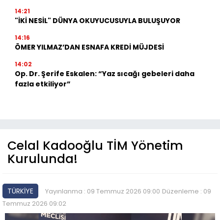
14:21
"İKİ NESİL" DÜNYA OKUYUCUSUYLA BULUŞUYOR
14:16
ÖMER YILMAZ’DAN ESNAFA KREDİ MÜJDESİ
14:02
Op. Dr. Şerife Eskalen: “Yaz sıcağı gebeleri daha
fazla etkiliyor”
Celal Kadooğlu TİM Yönetim
Kurulunda!
TÜRKİYE
Yayınlanma : 09 Temmuz 2026 09:00
Düzenleme : 09
Temmuz 2026 09:02