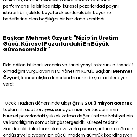
performansı ile birlikte Nizip, küresel pazarlardaki payını
istikrarlı bir şekilde büyüterek sürdürülebilir büyüme
hedeflerine olan bağlılığını bir kez daha kanıtladı.
Başkan Mehmet Özyurt: "Nizip’in Üretim
Gücü, Küresel Pazarlardaki En Büyük
Güvencemizdir"
Elde edilen istikrarlı ivmenin ve tarihi yarıyıl rekorunun tesadüf
olmadığını vurgulayan NTO Yönetim Kurulu Başkanı
Mehmet
Özyurt
, konuya ilişkin değerlendirmesinde şu ifadelere yer
verdi:
“Ocak-Haziran döneminde ulaştığımız
201,3 milyon dolarlık
toplam ihracat seviyesi, sanayicimizin ve tüccarımızın
küresel pazarlardaki yüksek katma değer üretme kabiliyetinin
ve kararlılığının somut bir göstergesidir. Küresel tedarik
zincirindeki dalgalanmalara ve zorlu piyasa şartlarına rağmen
endüstriyel altyapımızın gücü, modern gümrük koordinasyon