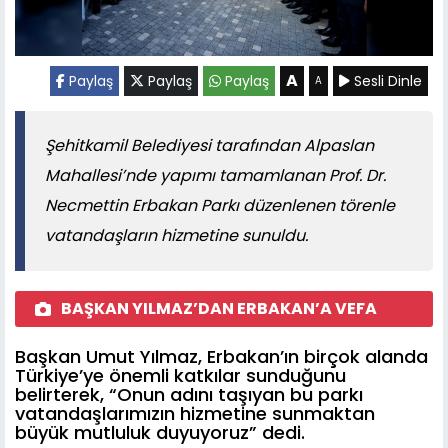
A
Paylaş
Paylaş
Paylaş
Sesli Dinle
A
Şehitkamil Belediyesi tarafından Alpaslan
Mahallesi’nde yapımı tamamlanan Prof. Dr.
Necmettin Erbakan Parkı düzenlenen törenle
vatandaşların hizmetine sunuldu.
BAŞKAN YILMAZ’DAN ERBAKAN’A VEFA
Başkan Umut Yılmaz, Erbakan’ın birçok alanda
Türkiye’ye önemli katkılar sunduğunu
belirterek, “Onun adını taşıyan bu parkı
vatandaşlarımızın hizmetine sunmaktan
büyük mutluluk duyuyoruz” dedi.