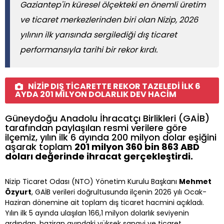
Gaziantep'in küresel ölçekteki en önemli üretim
ve ticaret merkezlerinden biri olan Nizip, 2026
yılının ilk yarısında sergilediği dış ticaret
performansıyla tarihi bir rekor kırdı.
NİZİP DIŞ TİCARETTE REKOR TAZELEDİ İLK 6
AYDA 201 MİLYON DOLARLIK DEV HACİM
Güneydoğu Anadolu İhracatçı Birlikleri (GAİB)
tarafından paylaşılan resmi verilere göre
ilçemiz, yılın ilk 6 ayında 200 milyon dolar eşiğini
aşarak toplam
201 milyon 360 bin 863 ABD
doları değerinde ihracat gerçekleştirdi.
Nizip Ticaret Odası (NTO) Yönetim Kurulu Başkanı
Mehmet
Özyurt
, GAİB verileri doğrultusunda ilçenin 2026 yılı Ocak-
Haziran dönemine ait toplam dış ticaret hacmini açıkladı.
Yılın ilk 5 ayında ulaşılan 166,1 milyon dolarlık seviyenin
ardından, haziran ayındaki yüksek sanayi ve ticaret