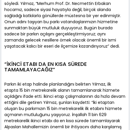
söyledi. Yılmaz, “Merhum Prof. Dr. Necmettin Erbakan
hocamız, sadece siyasi hayatıyla değil, birçok alanda
sağladığı katkılarla gönüllerde müstesna bir yer edinmiştir.
Onun adını taşıyan bu parkı vatandaşlarımızın hizmetine
sunmaktan büyük mutluluk duyuyoruz. Bugün burada
sadece bir parkın açılışını gerçekleştirmiyoruz; aynı
zamanda gelecek nesillere örnek olacak önemli bir ismi
yaşatacak kalıcı bir eseri de ilçemize kazandırıyoruz” dedi.
“İKİNCİ ETABI DA EN KISA SÜREDE
TAMAMLAYACAĞIZ”
Parkın iki etap halinde planlandığını belirten Yılmaz, ilk
etapta 15 bin metrekarelik alanın tamamlanarak hizmete
açıldığını ifade etti. İkinci etap çalışmalarının da hızla devam
ettiğini dile getiren Yılmaz, şunları kaydetti: “İki etaptan
oluşan bu parkımızın 15 bin metrekarelik ilk etabını hizmete
açmanın mutluluğunu yaşıyoruz. İnşallah 11 bin 629
metrekarelik ikinci etabı da en kısa sürede tamamlayarak
Alpaslan Mahallemizin önemli bir ihtiyacını daha karşılamış