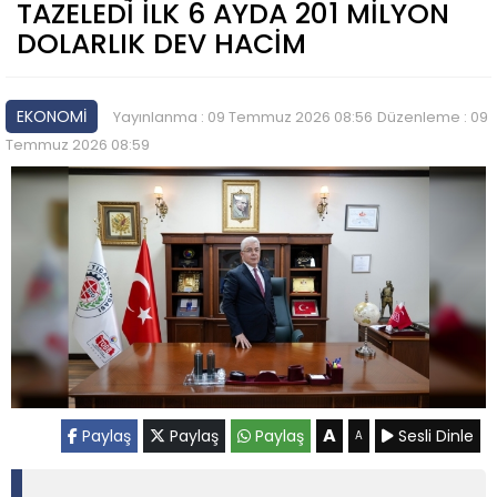
TAZELEDİ İLK 6 AYDA 201 MİLYON
DOLARLIK DEV HACİM
EKONOMİ
Yayınlanma : 09 Temmuz 2026 08:56
Düzenleme : 09
Temmuz 2026 08:59
A
Paylaş
Paylaş
Paylaş
Sesli Dinle
A