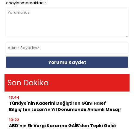
onaylanmamaktadır.
Yorumu Kaydet
Son Dakika
13:44
Türkiye'nin Kaderini Değiştiren Gün! Halef
Bilgiç'ten Lozan'ın Yıl Dönümünde Anlamlı Mesaj!
10:22
ABD’nin Ek Vergi Kararına GAİB’den Tepki Geldi