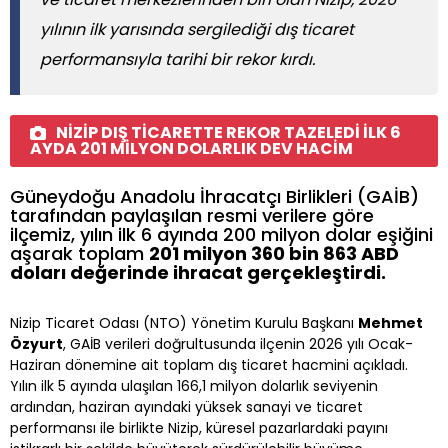
yılının ilk yarısında sergilediği dış ticaret
performansıyla tarihi bir rekor kırdı.
NİZİP DIŞ TİCARETTE REKOR TAZELEDİ İLK 6
AYDA 201 MİLYON DOLARLIK DEV HACİM
Güneydoğu Anadolu İhracatçı Birlikleri (GAİB)
tarafından paylaşılan resmi verilere göre
ilçemiz, yılın ilk 6 ayında 200 milyon dolar eşiğini
aşarak toplam
201 milyon 360 bin 863 ABD
doları değerinde ihracat gerçekleştirdi.
Nizip Ticaret Odası (NTO) Yönetim Kurulu Başkanı
Mehmet
Özyurt
, GAİB verileri doğrultusunda ilçenin 2026 yılı Ocak-
Haziran dönemine ait toplam dış ticaret hacmini açıkladı.
Yılın ilk 5 ayında ulaşılan 166,1 milyon dolarlık seviyenin
ardından, haziran ayındaki yüksek sanayi ve ticaret
performansı ile birlikte Nizip, küresel pazarlardaki payını