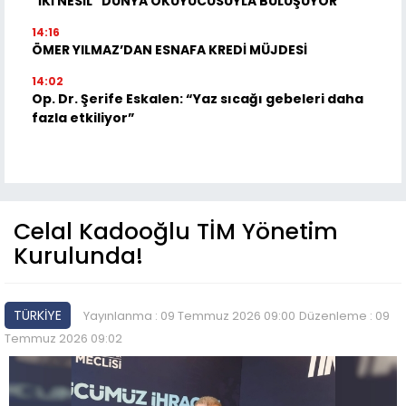
"İKİ NESİL" DÜNYA OKUYUCUSUYLA BULUŞUYOR
14:16
ÖMER YILMAZ’DAN ESNAFA KREDİ MÜJDESİ
14:02
Op. Dr. Şerife Eskalen: “Yaz sıcağı gebeleri daha
fazla etkiliyor”
Celal Kadooğlu TİM Yönetim
Kurulunda!
TÜRKİYE
Yayınlanma : 09 Temmuz 2026 09:00
Düzenleme : 09
Temmuz 2026 09:02