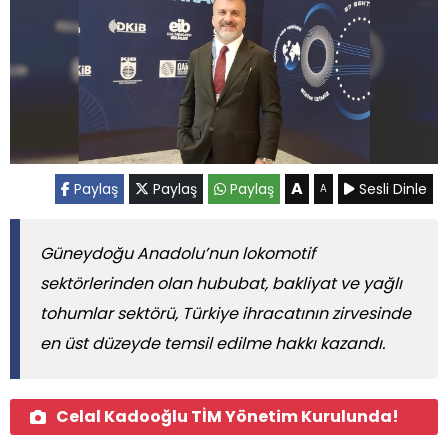
A
Paylaş
Paylaş
Paylaş
Sesli Dinle
A
Güneydoğu Anadolu’nun lokomotif
sektörlerinden olan hububat, bakliyat ve yağlı
tohumlar sektörü, Türkiye ihracatının zirvesinde
en üst düzeyde temsil edilme hakkı kazandı.
Celal Kadooğlu TİM Yönetim Kurulunda!