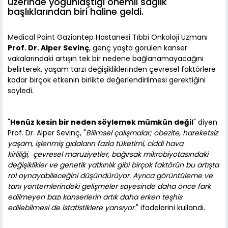
üzerinde yoğunlaştığı önemli sağlık
başlıklarından biri haline geldi.
Medical Point Gaziantep Hastanesi Tıbbi Onkoloji Uzmanı
Prof. Dr. Alper Sevinç
, genç yaşta görülen kanser
vakalarındaki artışın tek bir nedene bağlanamayacağını
belirterek, yaşam tarzı değişikliklerinden çevresel faktörlere
kadar birçok etkenin birlikte değerlendirilmesi gerektiğini
söyledi.
"
Henüz kesin bir neden söylemek mümkün değil
" diyen
Prof. Dr. Alper Sevinç, "
Bilimsel çalışmalar; obezite, hareketsiz
yaşam, işlenmiş gıdaların fazla tüketimi
,
ciddi hava
kirliliği,
çevresel maruziyetler, bağırsak mikrobiyotasındaki
değişiklikler ve genetik yatkınlık gibi birçok faktörün bu artışta
rol oynayabileceğini düşündürüyor. Ayrıca görüntüleme ve
tanı yöntemlerindeki gelişmeler sayesinde daha önce fark
edilmeyen bazı kanserlerin artık daha erken teşhis
edilebilmesi de istatistiklere yansıyor
." ifadelerini kullandı.