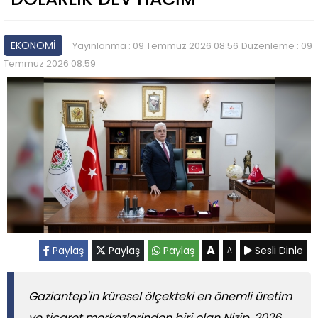
EKONOMİ
Yayınlanma : 09 Temmuz 2026 08:56
Düzenleme : 09
Temmuz 2026 08:59
A
Paylaş
Paylaş
Paylaş
Sesli Dinle
A
Gaziantep'in küresel ölçekteki en önemli üretim
ve ticaret merkezlerinden biri olan Nizip, 2026