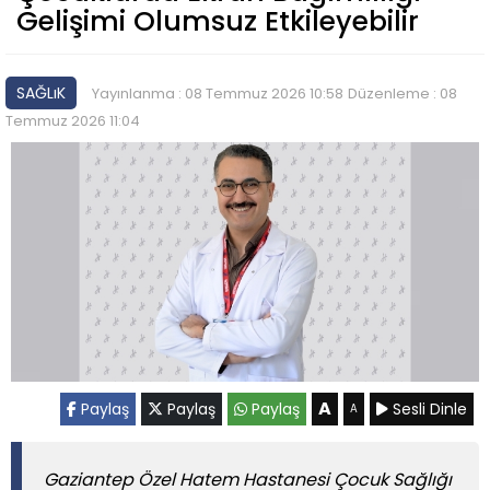
Gelişimi Olumsuz Etkileyebilir
SAĞLıK
Yayınlanma : 08 Temmuz 2026 10:58
Düzenleme : 08
Temmuz 2026 11:04
A
Paylaş
Paylaş
Paylaş
Sesli Dinle
A
Gaziantep Özel Hatem Hastanesi Çocuk Sağlığı