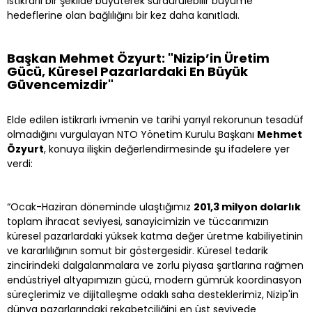
istikrarlı bir şekilde büyüterek sürdürülebilir büyüme
hedeflerine olan bağlılığını bir kez daha kanıtladı.
Başkan Mehmet Özyurt: "Nizip’in Üretim
Gücü, Küresel Pazarlardaki En Büyük
Güvencemizdir"
Elde edilen istikrarlı ivmenin ve tarihi yarıyıl rekorunun tesadüf
olmadığını vurgulayan NTO Yönetim Kurulu Başkanı
Mehmet
Özyurt
, konuya ilişkin değerlendirmesinde şu ifadelere yer
verdi:
“Ocak-Haziran döneminde ulaştığımız
201,3 milyon dolarlık
toplam ihracat seviyesi, sanayicimizin ve tüccarımızın
küresel pazarlardaki yüksek katma değer üretme kabiliyetinin
ve kararlılığının somut bir göstergesidir. Küresel tedarik
zincirindeki dalgalanmalara ve zorlu piyasa şartlarına rağmen
endüstriyel altyapımızın gücü, modern gümrük koordinasyon
süreçlerimiz ve dijitalleşme odaklı saha desteklerimiz, Nizip'in
dünya pazarlarındaki rekabetçiliğini en üst seviyede