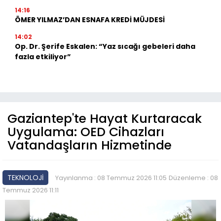
14:16
ÖMER YILMAZ’DAN ESNAFA KREDİ MÜJDESİ
14:02
Op. Dr. Şerife Eskalen: “Yaz sıcağı gebeleri daha
fazla etkiliyor”
Gaziantep'te Hayat Kurtaracak
Uygulama: OED Cihazları
Vatandaşların Hizmetinde
TEKNOLOJİ
Yayınlanma : 08 Temmuz 2026 11:05
Düzenleme : 08
Temmuz 2026 11:11