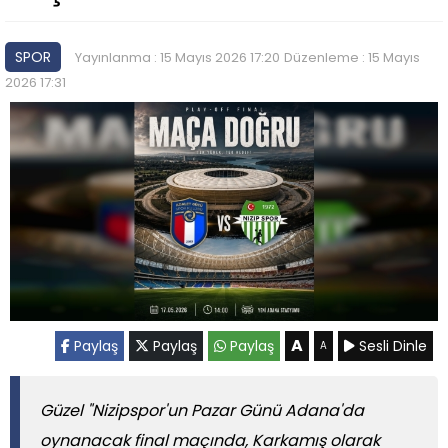
SPOR
Yayınlanma : 15 Mayıs 2026 17:20
Düzenleme : 15 Mayıs
2026 17:31
A
Paylaş
Paylaş
Paylaş
Sesli Dinle
A
Güzel "Nizipspor'un Pazar Günü Adana'da
oynanacak final maçında, Karkamış olarak