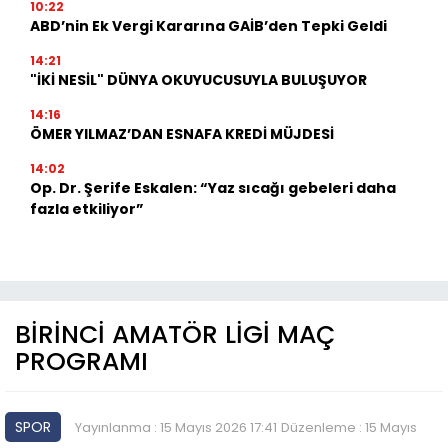
10:22
ABD’nin Ek Vergi Kararına GAİB’den Tepki Geldi
14:21
"İKİ NESİL" DÜNYA OKUYUCUSUYLA BULUŞUYOR
14:16
ÖMER YILMAZ’DAN ESNAFA KREDİ MÜJDESİ
14:02
Op. Dr. Şerife Eskalen: “Yaz sıcağı gebeleri daha
fazla etkiliyor”
BİRİNCİ AMATÖR LİGİ MAÇ
PROGRAMI
SPOR
Yayınlanma : 15 Mayıs 2026 17:41
Düzenleme : 15 Mayıs