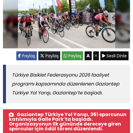
A
Paylaş
Paylaş
Paylaş
Sesli Dinle
A
Türkiye Bisiklet Federasyonu 2026 faaliyet
programı kapsamında düzenlenen Gaziantep
Türkiye Yol Yarışı, Gaziantep’te başladı.
Gaziantep Türkiye Yol Yarışı, 361 sporcunun
katılımıyla Galle Park’ta başladı.
Organizasyonun ilk gününde dereceye giren
sporcular için ödül töreni düzenlendi.