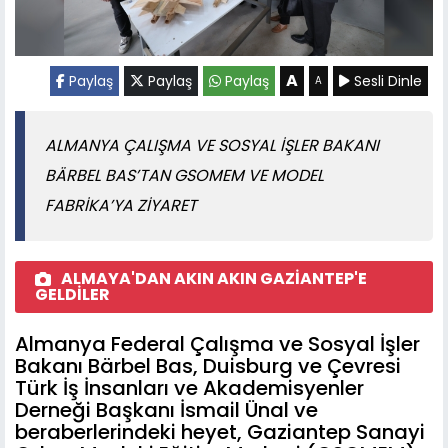
A
Paylaş
Paylaş
Paylaş
Sesli Dinle
A
ALMANYA ÇALIŞMA VE SOSYAL İŞLER BAKANI
BÄRBEL BAS’TAN GSOMEM VE MODEL
FABRİKA’YA ZİYARET
ALMAYA'DAN AKIN AKIN GAZİANTEP'E
GELDİLER
Almanya Federal Çalışma ve Sosyal İşler
Bakanı Bärbel Bas, Duisburg ve Çevresi
Türk İş İnsanları ve Akademisyenler
Derneği Başkanı İsmail Ünal ve
beraberlerindeki heyet, Gaziantep Sanayi