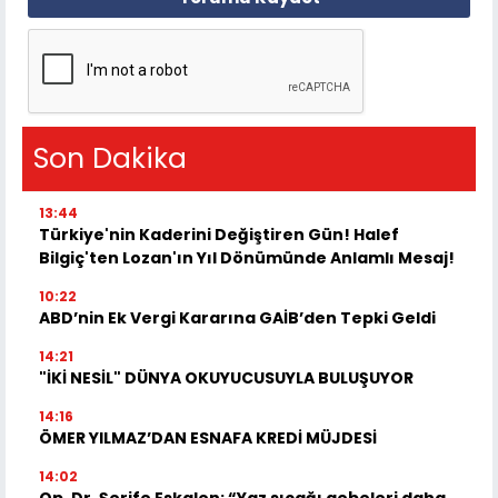
Son Dakika
13:44
Türkiye'nin Kaderini Değiştiren Gün! Halef
Bilgiç'ten Lozan'ın Yıl Dönümünde Anlamlı Mesaj!
10:22
ABD’nin Ek Vergi Kararına GAİB’den Tepki Geldi
14:21
"İKİ NESİL" DÜNYA OKUYUCUSUYLA BULUŞUYOR
14:16
ÖMER YILMAZ’DAN ESNAFA KREDİ MÜJDESİ
14:02