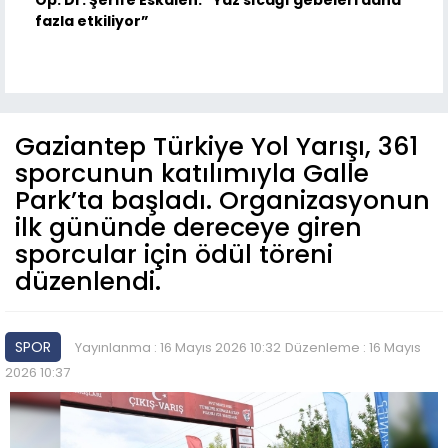
Op. Dr. Şerife Eskalen: “Yaz sıcağı gebeleri daha
fazla etkiliyor”
Gaziantep Türkiye Yol Yarışı, 361
sporcunun katılımıyla Galle
Park’ta başladı. Organizasyonun
ilk gününde dereceye giren
sporcular için ödül töreni
düzenlendi.
SPOR
Yayınlanma : 16 Mayıs 2026 10:32
Düzenleme : 16 Mayıs
2026 10:37