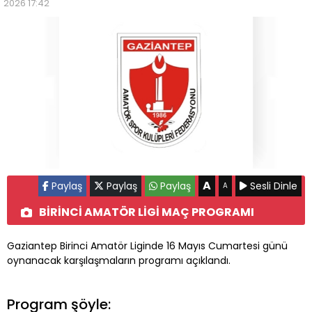
2026 17:42
A
Paylaş
Paylaş
Paylaş
Sesli Dinle
A
BİRİNCİ AMATÖR LİGİ MAÇ PROGRAMI
Gaziantep Birinci Amatör Liginde 16 Mayıs Cumartesi günü
oynanacak karşılaşmaların programı açıklandı.
Program şöyle: