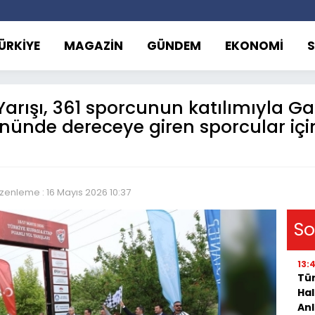
ÜRKİYE
MAGAZİN
GÜNDEM
EKONOMİ
arışı, 361 sporcunun katılımıyla Gal
ünde dereceye giren sporcular için
zenleme : 16 Mayıs 2026 10:37
So
13:
Tür
Hal
Anl