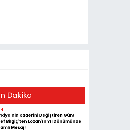
n Dakika
44
kiye'nin Kaderini Değiştiren Gün!
ef Bilgiç'ten Lozan'ın Yıl Dönümünde
lamlı Mesaj!