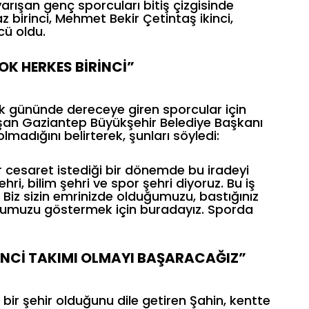
arışan genç sporcuları bitiş çizgisinde
z birinci, Mehmet Bekir Çetintaş ikinci,
ü oldu.
OK HERKES BİRİNCİ”
ilk gününde dereceye giren sporcular için
şan Gaziantep Büyükşehir Belediye Başkanı
adığını belirterek, şunları söyledi:
r cesaret istediği bir dönemde bu iradeyi
i, bilim şehri ve spor şehri diyoruz. Bu iş
. Biz sizin emrinizde olduğumuzu, bastığınız
uğumuzu göstermek için buradayız. Sporda
ŞİNCİ TAKIMI OLMAYI BAŞARACAĞIZ”
bir şehir olduğunu dile getiren Şahin, kentte