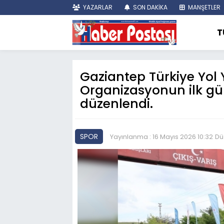
YAZARLAR
SON DAKİKA
MANŞETLER
T
Gaziantep Türkiye Yol Y
Organizasyonun ilk gün
düzenlendi.
SPOR
Yayınlanma : 16 Mayıs 2026 10:32
Dü