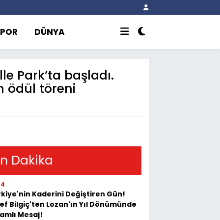
SPOR
DÜNYA
le Park’ta başladı.
 ödül töreni
n Dakika
44
kiye'nin Kaderini Değiştiren Gün!
ef Bilgiç'ten Lozan'ın Yıl Dönümünde
amlı Mesaj!