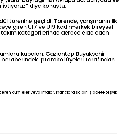
 istiyoruz” diye konuştu.
ül törenine geçildi. Törende, yarışmanın ilk
ye giren U17 ve U19 kadın-erkek bireysel
9 takım kategorilerinde derece elde eden
kımlara kupaları, Gaziantep Büyükşehir
beraberindeki protokol üyeleri tarafından
eren cümleler veya imalar, inançlara saldırı, şiddete teşvik