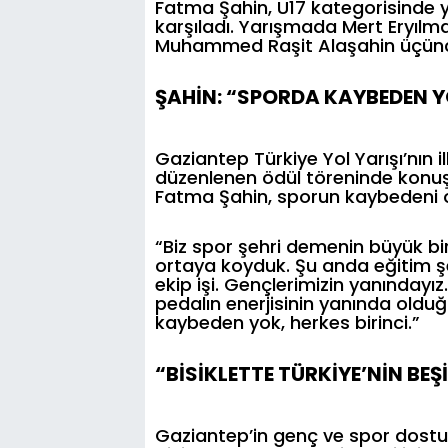
Fatma Şahin, U17 kategorisinde y
karşıladı. Yarışmada Mert Eryılma
Muhammed Raşit Alaşahin üçünc
ŞAHİN: “SPORDA KAYBEDEN Y
Gaziantep Türkiye Yol Yarışı’nın 
düzenlenen ödül töreninde konu
Fatma Şahin, sporun kaybedeni olm
“Biz spor şehri demenin büyük bi
ortaya koyduk. Şu anda eğitim şehr
ekip işi. Gençlerimizin yanındayız
pedalın enerjisinin yanında old
kaybeden yok, herkes birinci.”
“BİSİKLETTE TÜRKİYE’NİN BE
Gaziantep’in genç ve spor dostu 