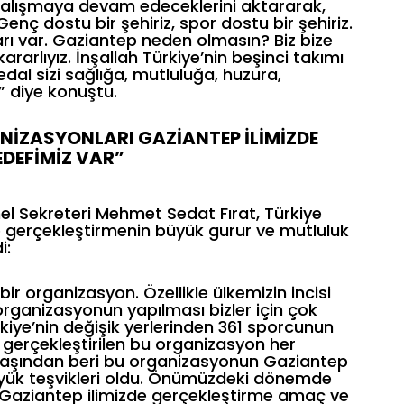
 çalışmaya devam edeceklerini aktararak,
enç dostu bir şehiriz, spor dostu bir şehiriz.
arı var. Gaziantep neden olmasın? Biz bize
rarlıyız. İnşallah Türkiye’nin beşinci takımı
dal sizi sağlığa, mutluluğa, huzura,
” diye konuştu.
NİZASYONLARI GAZİANTEP İLİMİZDE
DEFİMİZ VAR”
el Sekreteri Mehmet Sedat Fırat, Türkiye
te gerçekleştirmenin büyük gurur ve mutluluk
i:
bir organizasyon. Özellikle ülkemizin incisi
organizasyonun yapılması bizler için çok
kiye’nin değişik yerlerinden 361 sporcunun
de gerçekleştirilen bu organizasyon her
 başından beri bu organizasyonun Gaziantep
yük teşvikleri oldu. Önümüzdeki dönemde
ı Gaziantep ilimizde gerçekleştirme amaç ve