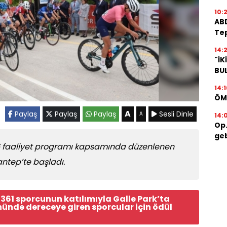
10:
ABD
Tep
14:2
"İK
BU
14:1
ÖM
A
Paylaş
Paylaş
Paylaş
Sesli Dinle
A
14:
Op.
geb
26 faaliyet programı kapsamında düzenlenen
antep’te başladı.
 361 sporcunun katılımıyla Galle Park’ta
ünde dereceye giren sporcular için ödül