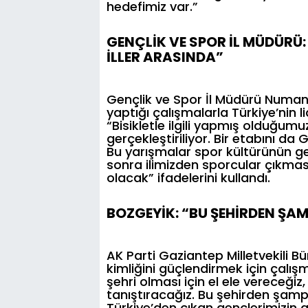
hedefimiz var.”
GENÇLİK VE SPOR İL MÜDÜRÜ:
İLLER ARASINDA”
Gençlik ve Spor İl Müdürü Numan 
yaptığı çalışmalarla Türkiye’nin l
“Bisikletle ilgili yapmış olduğum
gerçekleştiriliyor. Bir etabını da
Bu yarışmalar spor kültürünün ge
sonra ilimizden sporcular çıkmas
olacak” ifadelerini kullandı.
BOZGEYİK: “BU ŞEHİRDEN Ş
AK Parti Gaziantep Milletvekili B
kimliğini güçlendirmek için çalış
şehri olması için el ele vereceğiz
tanıştıracağız. Bu şehirden şamp
Türkiye’den çıkan gençlerimizin a