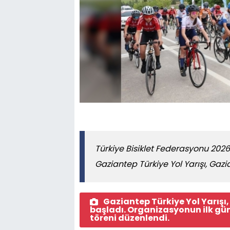
Türkiye Bisiklet Federasyonu 20
Gaziantep Türkiye Yol Yarışı, Gazi
Gaziantep Türkiye Yol Yarışı,
başladı. Organizasyonun ilk gün
töreni düzenlendi.