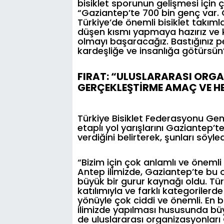
bisiklet sporunun gelişmesi için
“Gaziantep’te 700 bin genç var. G
Türkiye’de önemli bisiklet takıml
düşen kısmı yapmaya hazırız ve ka
olmayı başaracağız. Bastığınız pe
kardeşliğe ve insanlığa götürsün
FIRAT: “ULUSLARARASI ORGA
GERÇEKLEŞTİRME AMAÇ VE HE
Türkiye Bisiklet Federasyonu Gen
etaplı yol yarışlarını Gaziantep’
verdiğini belirterek, şunları söyled
“Bizim için çok anlamlı ve önemli 
Antep ilimizde, Gaziantep’te bu 
büyük bir gurur kaynağı oldu. Tür
katılımıyla ve farklı kategoriler
yönüyle çok ciddi ve önemli. En
ilimizde yapılması hususunda bü
de uluslararası organizasyonlar