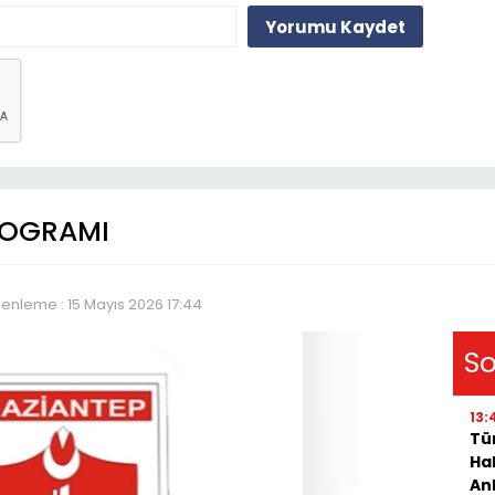
Yorumu Kaydet
ROGRAMI
enleme : 15 Mayıs 2026 17:44
So
13:
Tür
Hal
An