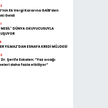
22
’nin Ek Vergi Kararına GAİB’den
ki Geldi
1
İ NESİL" DÜNYA OKUYUCUSUYLA
LUŞUYOR
6
ER YILMAZ’DAN ESNAFA KREDİ MÜJDESİ
02
 Dr. Şerife Eskalen: “Yaz sıcağı
eleri daha fazla etkiliyor”