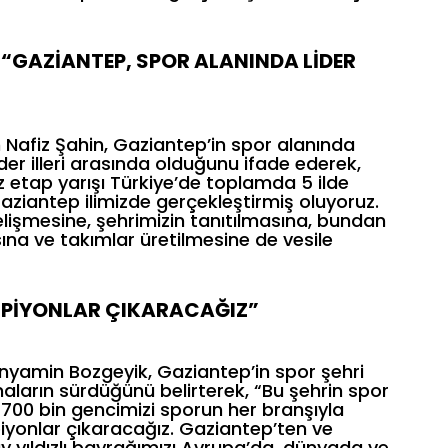
 “GAZİANTEP, SPOR ALANINDA LİDER
Nafiz Şahin, Gaziantep’in spor alanında
ider illeri arasında olduğunu ifade ederek,
uz etap yarışı Türkiye’de toplamda 5 ilde
 Gaziantep ilimizde gerçekleştirmiş oluyoruz.
lişmesine, şehrimizin tanıtılmasına, bundan
ına ve takımlar üretilmesine de vesile
AMPİYONLAR ÇIKARACAĞIZ”
ünyamin Bozgeyik, Gaziantep’in spor şehri
maların sürdüğünü belirterek, “Bu şehrin spor
, 700 bin gencimizi sporun her branşıyla
iyonlar çıkaracağız. Gaziantep’ten ve
y yıldızlı bayrağımızı Avrupa’da, dünyada ve