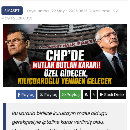
SİYASET
Yayınlanma : 22 Mayıs 2026 08:16
Düzenleme : 22
Mayıs 2026 08:21
A
Paylaş
Paylaş
Paylaş
Sesli Dinle
A
Bu kararla birlikte kurultayın malul olduğu
gerekçesiyle iptaline karar verilmiş oldu.