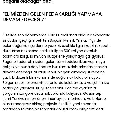
başarılı olacağız” dedi.
“ELİMİZDEN GELEN FEDAKARLIĞI YAPMAYA
DEVAM EDECEĞİZ”
Özellikle son dönemlerde Türk Futbolu’nda ciddi bir ekonomik
sınavdan geçtiğini belirten Başkan Memik Yılmaz, “İçinde
bulunduğumuz şartlar ne yazık ki, özellikle ligimizdeki rekabeti
durdurma noktasına geldi. Bir ligde 500 milyon avroluk
takımlara karşı, 10 milyon bütçelerle yarışmaya çalışıyoruz.
Bugüne kadar elimizden gelen tüm fedakarlıkları yapmaya
çalıştık ve buna da yönetim kurulumuzdaki arkadaşlarımızla
devam edeceğiz. Sürdürülebilir bir gelir olmadığı sürece ne
yazık ki düzenli bir ekonomi de sağlamak kolay olmuyor.
Bölgemizdeki ekonomik sorunlarda kulübümüze ve şehrimize
fazlasıyla yansıyor. Bu yüzden tabir-i caizse ayağımızı
yorganımıza göre uzatmak zorunda kalıyoruz. Gaziantep
şehri Türkiye’nin en önemli sanayi şehirlerinden. Ve bizlerde
oluşturacağımız birkaç projeyle özellikle yeni sezonda
tabandan tavana bir farkındalık oluşturmak istiyoruz” dedi.