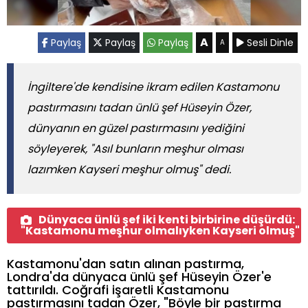
A
Paylaş
Paylaş
Paylaş
Sesli Dinle
A
İngiltere'de kendisine ikram edilen Kastamonu
pastırmasını tadan ünlü şef Hüseyin Özer,
dünyanın en güzel pastırmasını yediğini
söyleyerek, "Asıl bunların meşhur olması
lazımken Kayseri meşhur olmuş" dedi.
Dünyaca ünlü şef iki kenti birbirine düşürdü:
"Kastamonu meşhur olmalıyken Kayseri olmuş"
Kastamonu'dan satın alınan pastırma,
Londra'da dünyaca ünlü şef Hüseyin Özer'e
tattırıldı. Coğrafi işaretli Kastamonu
pastırmasını tadan Özer, "Böyle bir pastırma