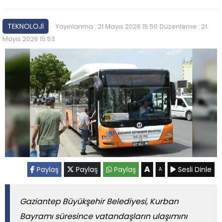
TEKNOLOJİ
Yayınlanma : 21 Mayıs 2026 15:50
Düzenleme : 21
Mayıs 2026 15:53
A
Paylaş
Paylaş
Paylaş
Sesli Dinle
A
Gaziantep Büyükşehir Belediyesi, Kurban
Bayramı süresince vatandaşların ulaşımını