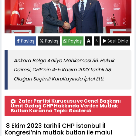
A
Paylaş
Paylaş
Paylaş
Sesli Dinle
A
Ankara Bölge Adliye Mahkemesi 36. Hukuk
Dairesi, CHP’nin 4-5 Kasım 2023 tarihli 38.
Olağan Seçimli Kurultayında İptal Etti.
Zafer Partisi Kurucusu ve Genel Başkanı
Ümit Ozdağ CHP Hakkında Verilen Mutlak
Butlan Kararına Tepki Gösterdi.
8 Ekim 2023 tarihli CHP İstanbul İl
Kongresi’nin mutlak butlan ile malul