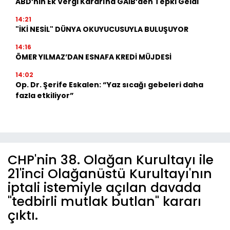
ABD’nin Ek Vergi Kararına GAİB’den Tepki Geldi
14:21
"İKİ NESİL" DÜNYA OKUYUCUSUYLA BULUŞUYOR
14:16
ÖMER YILMAZ’DAN ESNAFA KREDİ MÜJDESİ
14:02
Op. Dr. Şerife Eskalen: “Yaz sıcağı gebeleri daha
fazla etkiliyor”
CHP'nin 38. Olağan Kurultayı ile
21'inci Olağanüstü Kurultayı'nın
iptali istemiyle açılan davada
"tedbirli mutlak butlan" kararı
çıktı.