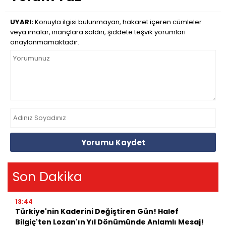
UYARI:
Konuyla ilgisi bulunmayan, hakaret içeren cümleler
veya imalar, inançlara saldırı, şiddete teşvik yorumları
onaylanmamaktadır.
Yorumu Kaydet
Son Dakika
13:44
Türkiye'nin Kaderini Değiştiren Gün! Halef
Bilgiç'ten Lozan'ın Yıl Dönümünde Anlamlı Mesaj!