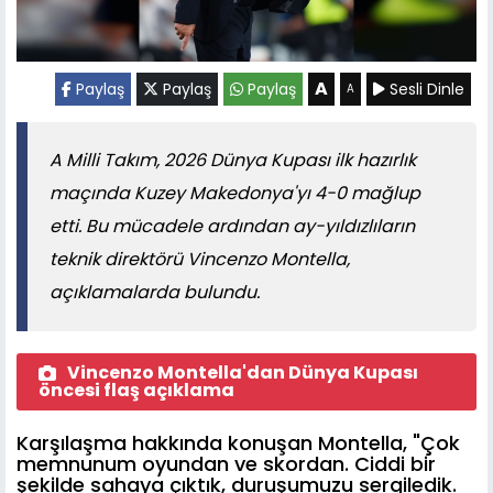
A
Paylaş
Paylaş
Paylaş
Sesli Dinle
A
A Milli Takım, 2026 Dünya Kupası ilk hazırlık
maçında Kuzey Makedonya'yı 4-0 mağlup
etti. Bu mücadele ardından ay-yıldızlıların
teknik direktörü Vincenzo Montella,
açıklamalarda bulundu.
Vincenzo Montella'dan Dünya Kupası
öncesi flaş açıklama
Karşılaşma hakkında konuşan Montella, "Çok
memnunum oyundan ve skordan. Ciddi bir
şekilde sahaya çıktık, duruşumuzu sergiledik.