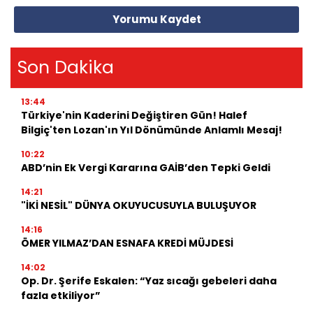
Yorumu Kaydet
Son Dakika
13:44
Türkiye'nin Kaderini Değiştiren Gün! Halef
Bilgiç'ten Lozan'ın Yıl Dönümünde Anlamlı Mesaj!
10:22
ABD’nin Ek Vergi Kararına GAİB’den Tepki Geldi
14:21
"İKİ NESİL" DÜNYA OKUYUCUSUYLA BULUŞUYOR
14:16
ÖMER YILMAZ’DAN ESNAFA KREDİ MÜJDESİ
14:02
Op. Dr. Şerife Eskalen: “Yaz sıcağı gebeleri daha
fazla etkiliyor”