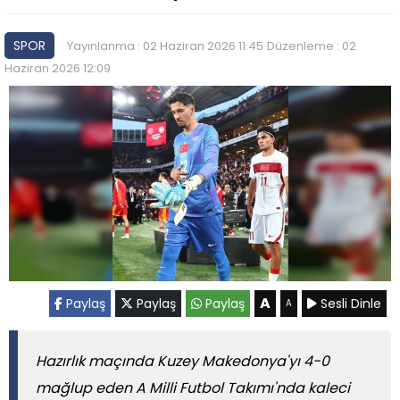
SPOR
Yayınlanma : 02 Haziran 2026 11:45
Düzenleme : 02
Haziran 2026 12:09
A
Paylaş
Paylaş
Paylaş
Sesli Dinle
A
Hazırlık maçında Kuzey Makedonya'yı 4-0
mağlup eden A Milli Futbol Takımı'nda kaleci