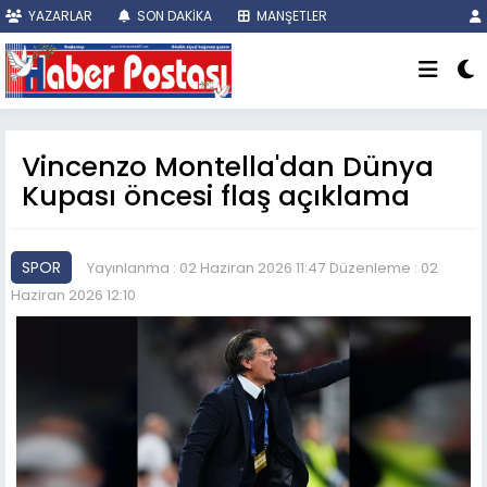
YAZARLAR
SON DAKİKA
MANŞETLER
Vincenzo Montella'dan Dünya
Kupası öncesi flaş açıklama
SPOR
Yayınlanma : 02 Haziran 2026 11:47
Düzenleme : 02
Haziran 2026 12:10