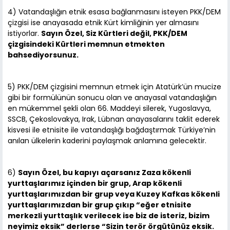
4) Vatandaşlığın etnik esasa bağlanmasını isteyen PKK/DEM
çizgisi ise anayasada etnik Kürt kimliğinin yer almasını
istiyorlar.
Sayın Özel, Siz Kürtleri değil, PKK/DEM
çizgisindeki Kürtleri memnun etmekten
bahsediyorsunuz.
5) PKK/DEM çizgisini memnun etmek için Atatürk’ün mucize
gibi bir formülünün sonucu olan ve anayasal vatandaşlığın
en mükemmel şekli olan 66. Maddeyi silerek, Yugoslavya,
SSCB, Çekoslovakya, Irak, Lübnan anayasalarını taklit ederek
kisvesi ile etnisite ile vatandaşlığı bağdaştırmak Türkiye’nin
anılan ülkelerin kaderini paylaşmak anlamına gelecektir.
6)
Sayın Özel, bu kapıyı açarsanız Zaza kökenli
yurttaşlarımız içinden bir grup, Arap kökenli
yurttaşlarımızdan bir grup veya Kuzey Kafkas kökenli
yurttaşlarımızdan bir grup çıkıp “eğer etnisite
merkezli yurttaşlık verilecek ise biz de isteriz, bizim
neyimiz eksik” derlerse “Sizin terör örgütünüz eksik.