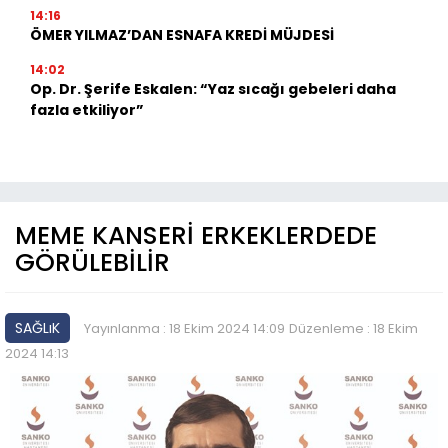
14:16
ÖMER YILMAZ’DAN ESNAFA KREDİ MÜJDESİ
14:02
Op. Dr. Şerife Eskalen: “Yaz sıcağı gebeleri daha
fazla etkiliyor”
MEME KANSERİ ERKEKLERDEDE
GÖRÜLEBİLİR
SAĞLıK
Yayınlanma : 18 Ekim 2024 14:09
Düzenleme : 18 Ekim
2024 14:13