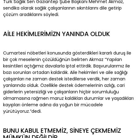
Türk Sağlık Sen Gaziantep Şube Başkanı Mehmet Akmaz,
sendika olarak sağlık çalışanlarının sıkıntılarını dile getirip
çözüm aradıklarını söyledi.
AİLE HEKİMLERİMİZN YANINDA OLDUK
Cumartesi nöbetleri konusunda gösterdikleri kararlı duruş ile
bir çok meselenin çözüldüğnün belirten Akmaz “Yapılan
kesintileri açtığımız davalarla iptal ettirdik. Başvurularımız ile
bazı sorunları ortadan kaldırdık. Aile hekimleri ve aile sağlığı
çalışanları ne zaman destek istedilerse verdik, her zaman
yanlarında olduk. Özellikle destek ödemelerinin azlığı, cari
giderlerin yetersizliği ve çalışanların hiçbir sorumluluğu
olmamasına rağmen maruz kaldıkları durumlar ve yaşadıkları
kayıpları önleme adına da yoğun bir mücadele
yürütüyoruz.”dedi.
BUNU KABUL ETMEMİZ, SİNEYE ÇEKMEMİZ
MÜMKÜN DEĞİLDİR