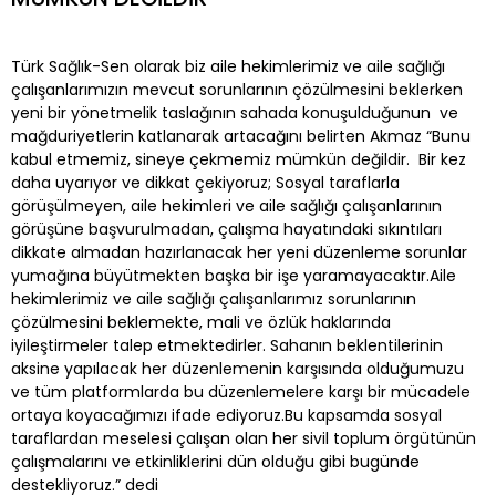
Türk Sağlık-Sen olarak biz aile hekimlerimiz ve aile sağlığı
çalışanlarımızın mevcut sorunlarının çözülmesini beklerken
yeni bir yönetmelik taslağının sahada konuşulduğunun ve
mağduriyetlerin katlanarak artacağını belirten Akmaz “Bunu
kabul etmemiz, sineye çekmemiz mümkün değildir. Bir kez
daha uyarıyor ve dikkat çekiyoruz; Sosyal taraflarla
görüşülmeyen, aile hekimleri ve aile sağlığı çalışanlarının
görüşüne başvurulmadan, çalışma hayatındaki sıkıntıları
dikkate almadan hazırlanacak her yeni düzenleme sorunlar
yumağına büyütmekten başka bir işe yaramayacaktır.Aile
hekimlerimiz ve aile sağlığı çalışanlarımız sorunlarının
çözülmesini beklemekte, mali ve özlük haklarında
iyileştirmeler talep etmektedirler. Sahanın beklentilerinin
aksine yapılacak her düzenlemenin karşısında olduğumuzu
ve tüm platformlarda bu düzenlemelere karşı bir mücadele
ortaya koyacağımızı ifade ediyoruz.Bu kapsamda sosyal
taraflardan meselesi çalışan olan her sivil toplum örgütünün
çalışmalarını ve etkinliklerini dün olduğu gibi bugünde
destekliyoruz.” dedi