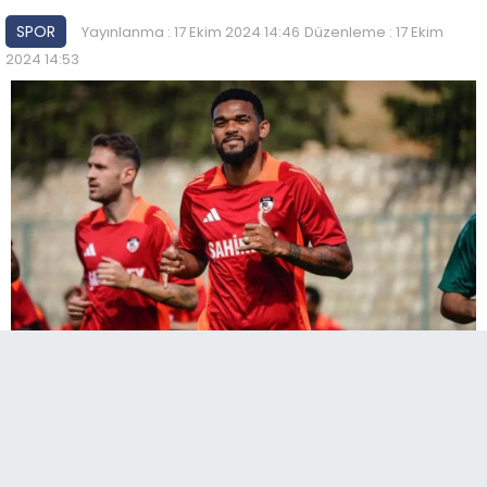
SPOR
Yayınlanma : 17 Ekim 2024 14:46
Düzenleme : 17 Ekim
2024 14:53
A
Paylaş
Paylaş
Paylaş
Sesli Dinle
A
SÜPER İKİLİ GÖREVE HAZIR