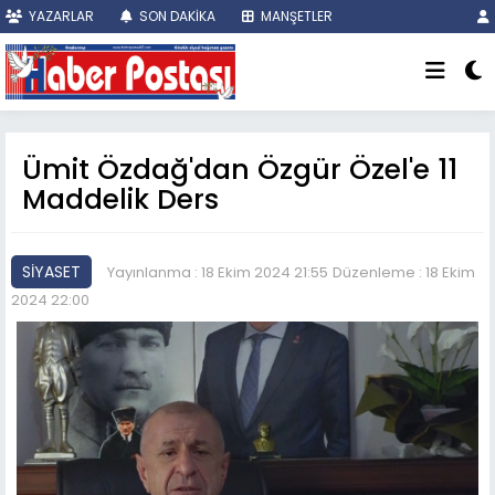
YAZARLAR
SON DAKİKA
MANŞETLER
Ümit Özdağ'dan Özgür Özel'e 11
Maddelik Ders
SİYASET
Yayınlanma : 18 Ekim 2024 21:55
Düzenleme : 18 Ekim
2024 22:00