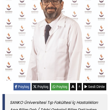
A
Paylaş
Paylaş
Paylaş
Sesli Dinle
A
SANKO Üniversitesi Tıp Fakültesi İç Hastalıkları
Ana Bilim Dalı / Tıbbi Onkoloji Bilim Dalı’ndan