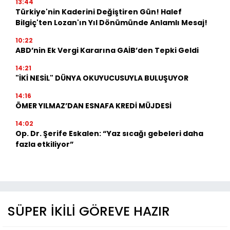
13:44
Türkiye'nin Kaderini Değiştiren Gün! Halef
Bilgiç'ten Lozan'ın Yıl Dönümünde Anlamlı Mesaj!
10:22
ABD’nin Ek Vergi Kararına GAİB’den Tepki Geldi
14:21
"İKİ NESİL" DÜNYA OKUYUCUSUYLA BULUŞUYOR
14:16
ÖMER YILMAZ’DAN ESNAFA KREDİ MÜJDESİ
14:02
Op. Dr. Şerife Eskalen: “Yaz sıcağı gebeleri daha
fazla etkiliyor”
SÜPER İKİLİ GÖREVE HAZIR