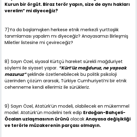
Kurun bir örgüt. Biraz terör yapın, size de aynı hakları
verelim” mi diyeceğiz?
7)Ya da başlamışken herkese etnik merkezli yurttaşlık
tanımlaması yapalım mı diyeceğiz? Anayasamızı Birleşmiş
Miletler listesine mi çevireceğiz?
8) Sayın Özel, siyasal Kürtçü hareket sürekli mağduriyet
söylemi ile siyaset yapar.
“Kürt’üz mağduruz, ne yapsak
mazuruz”
şeklinde özetlenebilecek bu politik psikoloji
üzerinden çözüm ararsak, Türkiye Cumhuriyeti’ni bir etnik
cehenneme kendi ellerimiz ile sürükleriz.
9) Sayın Özel, Atatürk’ün modeli, olabilecek en mükemmel
model. Atatürk’ün modelini terk edip
Erdoğan-Bahçeli-
Öcalan uzlaşmasının ürünü
olacak
Anayasa değişikliği
ve terörle müzakerenin parçası olmayın.