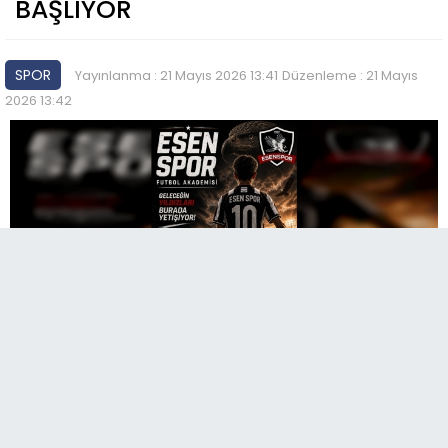
BAŞLIYOR
SPOR
Yayınlanma : 21 Mayıs 2026 13:41
Düzenleme : 21 Mayıs
2026 13:42
A
Paylaş
Paylaş
Paylaş
Sesli Dinle
A
Gaziantep Birinci Amatör Ligi kulüplerinden