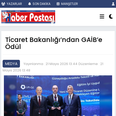
YAZARLAR
SON DAKİKA
MANŞETLER
Ticaret Bakanlığı’ndan GAİB’e
Ödül
MEDYA
Yayınlanma : 21 Mayıs 2026 13:44
Düzenleme : 21
Mayıs 2026 13:48