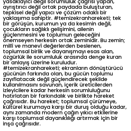
yasaklayıcı değil sorumluluk çağrısı yapan,
ayrıştırıcı değil ortak paydada buluşturan,
tepkisel değil yapıcı ve çözüm odaklı bir
yaklaşıma sahiptir. #temizekranhareketi; tek
bir görüşün, kurumun ya da kesimin değil,
çocukların sağlıklı gelişimini, ailenin
güçlenmesini ve toplumun geleceğini
önemseyen herkesin ortak zeminidir. Bu zemin;
millî ve manevî değerlerden beslenen,
toplumsal birlik ve dayanışmayı esas alan,
özgürlük ile sorumluluk arasında denge kuran
bir anlayış üzerine kuruludur.
#temizekranhareketi; ekranların dönüştürücü
gücünün farkında olan, bu gücün toplumu
zayıflatacak değil güçlendirecek şekilde
kullanılmasını savunan, içerik üreticilerden
izleyicilere kadar herkesin sorumluluğunu
hatırlatan bir farkındalık ve birlikte hareket
çağrısıdır. Bu hareket; toplumsal çürümeye,
kültürel kurumaya karşı bir duruş olduğu kadar,
aynı zamanda modern çağın yıkıcı etkilerine
karşı toplumsal dayanıklılığı artırmak için bir
inşa çağrısıdır.