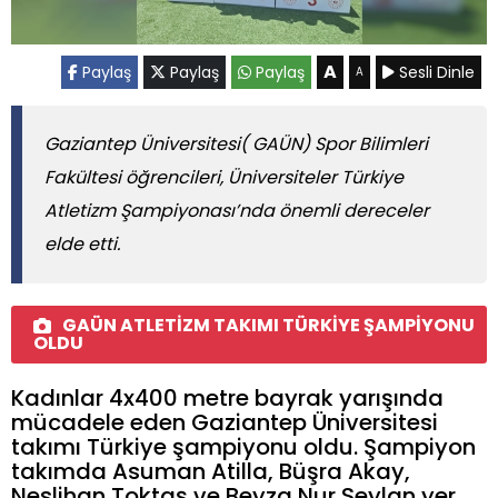
A
Paylaş
Paylaş
Paylaş
Sesli Dinle
A
Gaziantep Üniversitesi( GAÜN) Spor Bilimleri
Fakültesi öğrencileri, Üniversiteler Türkiye
Atletizm Şampiyonası’nda önemli dereceler
elde etti.
GAÜN ATLETİZM TAKIMI TÜRKİYE ŞAMPİYONU
OLDU
Kadınlar 4x400 metre bayrak yarışında
mücadele eden Gaziantep Üniversitesi
takımı Türkiye şampiyonu oldu. Şampiyon
takımda Asuman Atilla, Büşra Akay,
Neslihan Toktaş ve Beyza Nur Seylan yer