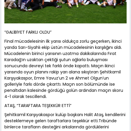
“GALİBİYET FARKLI OLDU”
Final mücadelesinin ilk yarısı oldukça zorlu geçerken, ikinci
yarıda Sarı-Siyahlı ekip üstün mücadelesinin karşılığını aldı.
Mücadelenin birinci yarısının uzatma dakikalarında Fırat
Karadağ’ın uzaktan çektiği şutun ağlarla buluşması
sonucunda devreyi tek farklı önde kapattı. Maçın ikinci
yarısında oyun planını rakip yarı alana sıkıştıran Şehitkamil
Karşıyakaspor, Emre Yavuz’un 2 ve Ahmet Olgun’un
golleriyle farkı dörde çıkarttı. Maçın son bölümünde ise
penaltıdan kalesinde gördüğü golün ardından maçın skoru
4-1 olarak tescillendi.
ATAŞ, “TARAFTARA TEŞEKKÜR ETTİ”
Şehitkamil Karşıyakaspor kulüp başkanı Halit Ataş, kendilerini
desteklemeye gelen taraftarlara teşekkür etti.Tribünde
binlerce tarafların desteğini arkalarında gördüklerini