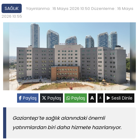
SAĞLıK
Yayınlanma : 16 Mayıs 2026 10:50
Düzenleme : 16 Mayıs
2026 10:55
A
Paylaş
Paylaş
Paylaş
Sesli Dinle
A
Gaziantep’te sağlık alanındaki önemli
yatırımlardan biri daha hizmete hazırlanıyor.