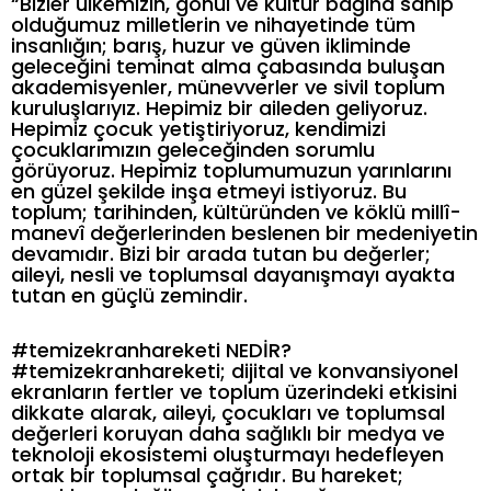
“Bizler ülkemizin, gönül ve kültür bağına sahip
olduğumuz milletlerin ve nihayetinde tüm
insanlığın; barış, huzur ve güven ikliminde
geleceğini teminat alma çabasında buluşan
akademisyenler, münevverler ve sivil toplum
kuruluşlarıyız. Hepimiz bir aileden geliyoruz.
Hepimiz çocuk yetiştiriyoruz, kendimizi
çocuklarımızın geleceğinden sorumlu
görüyoruz. Hepimiz toplumumuzun yarınlarını
en güzel şekilde inşa etmeyi istiyoruz. Bu
toplum; tarihinden, kültüründen ve köklü millî-
manevî değerlerinden beslenen bir medeniyetin
devamıdır. Bizi bir arada tutan bu değerler;
aileyi, nesli ve toplumsal dayanışmayı ayakta
tutan en güçlü zemindir.
#temizekranhareketi NEDİR?
#temizekranhareketi; dijital ve konvansiyonel
ekranların fertler ve toplum üzerindeki etkisini
dikkate alarak, aileyi, çocukları ve toplumsal
değerleri koruyan daha sağlıklı bir medya ve
teknoloji ekosistemi oluşturmayı hedefleyen
ortak bir toplumsal çağrıdır. Bu hareket;