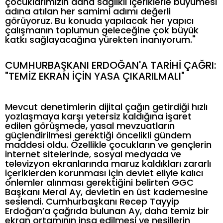
çocuklarımızın daha sağlıklı içeriklerle büyümesi
adına atılan her samimi adımı değerli
görüyoruz. Bu konuda yapılacak her yapıcı
çalışmanın toplumun geleceğine çok büyük
katkı sağlayacağına yürekten inanıyorum."
CUMHURBAŞKANI ERDOĞAN'A TARİHİ ÇAĞRI:
"TEMİZ EKRAN İÇİN YASA ÇIKARILMALI"
Mevcut denetimlerin dijital çağın getirdiği hızlı
yozlaşmaya karşı yetersiz kaldığına işaret
edilen görüşmede, yasal mevzuatların
güçlendirilmesi gerektiği öncelikli gündem
maddesi oldu. Özellikle çocukların ve gençlerin
internet sitelerinde, sosyal medyada ve
televizyon ekranlarında maruz kaldıkları zararlı
içeriklerden korunması için devlet eliyle kalıcı
önlemler alınması gerektiğini belirten GGC
Başkanı Meral Ay, devletin en üst kademesine
seslendi. Cumhurbaşkanı Recep Tayyip
Erdoğan’a çağrıda bulunan Ay, daha temiz bir
ekran ortamının inşa edilmesi ve nesillerin