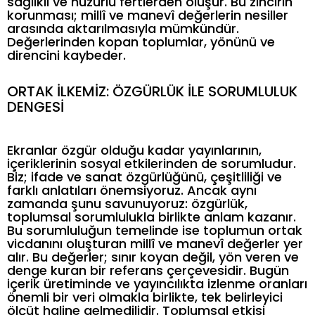
sağlıklı ve huzurlu fertlerden oluşur. Bu zincirin
korunması; millî ve manevî değerlerin nesiller
arasında aktarılmasıyla mümkündür.
Değerlerinden kopan toplumlar, yönünü ve
direncini kaybeder.
ORTAK İLKEMİZ: ÖZGÜRLÜK İLE SORUMLULUK
DENGESİ
Ekranlar özgür olduğu kadar yayınlarının,
içeriklerinin sosyal etkilerinden de sorumludur.
Biz; ifade ve sanat özgürlüğünü, çeşitliliği ve
farklı anlatıları önemsiyoruz. Ancak aynı
zamanda şunu savunuyoruz: özgürlük,
toplumsal sorumlulukla birlikte anlam kazanır.
Bu sorumluluğun temelinde ise toplumun ortak
vicdanını oluşturan millî ve manevî değerler yer
alır. Bu değerler; sınır koyan değil, yön veren ve
denge kuran bir referans çerçevesidir. Bugün
içerik üretiminde ve yayıncılıkta izlenme oranları
önemli bir veri olmakla birlikte, tek belirleyici
ölçüt haline gelmedilidir. Toplumsal etkisi