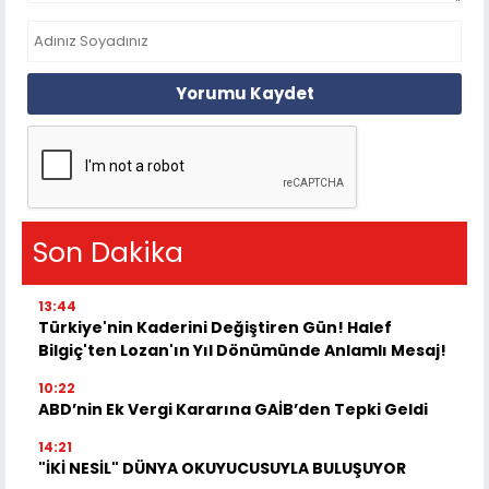
Yorumu Kaydet
Son Dakika
13:44
Türkiye'nin Kaderini Değiştiren Gün! Halef
Bilgiç'ten Lozan'ın Yıl Dönümünde Anlamlı Mesaj!
10:22
ABD’nin Ek Vergi Kararına GAİB’den Tepki Geldi
14:21
"İKİ NESİL" DÜNYA OKUYUCUSUYLA BULUŞUYOR