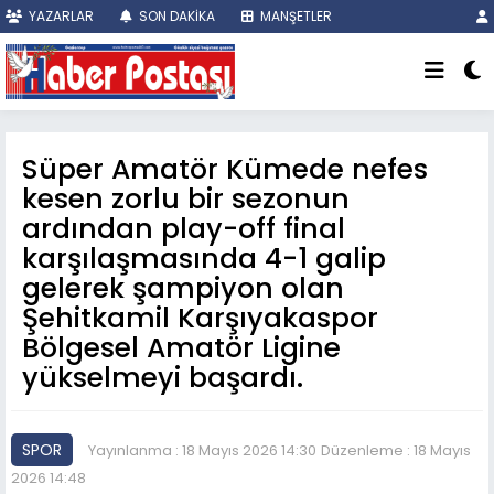
YAZARLAR
SON DAKİKA
MANŞETLER
Süper Amatör Kümede nefes
kesen zorlu bir sezonun
ardından play-off final
karşılaşmasında 4-1 galip
gelerek şampiyon olan
Şehitkamil Karşıyakaspor
Bölgesel Amatör Ligine
yükselmeyi başardı.
SPOR
Yayınlanma : 18 Mayıs 2026 14:30
Düzenleme : 18 Mayıs
2026 14:48