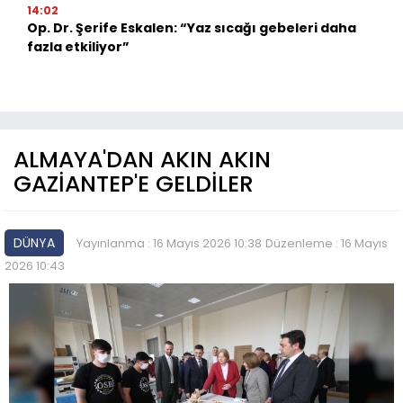
14:02
Op. Dr. Şerife Eskalen: “Yaz sıcağı gebeleri daha
fazla etkiliyor”
ALMAYA'DAN AKIN AKIN
GAZİANTEP'E GELDİLER
DÜNYA
Yayınlanma : 16 Mayıs 2026 10:38
Düzenleme : 16 Mayıs
2026 10:43