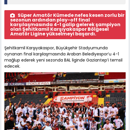
Süper Amatör Kümede nefes kesen zorlu bir
sezonun ardından play-off final
karşılaşmasında 4-1 galip gelerek şampiyon
olan Şehitkamil Karşıyakaspor Bölgesel
Amatör Ligine yükselmeyi başardı.
Şehitkamil Karşıyakaspor, Büyükşehir Stadyumunda
oynanan final karşılaşmasında Araban Belediyespor’u 4-1
mağlup ederek yeni sezonda BAL liginde Gaziantep’i temsil
edecek.