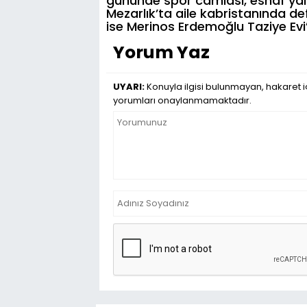
gününde spor camiası, esnaf yal
Mezarlık’ta aile kabristanında def
ise Merinos Erdemoğlu Taziye Evi
Yorum Yaz
UYARI:
Konuyla ilgisi bulunmayan, hakaret iç
yorumları onaylanmamaktadır.