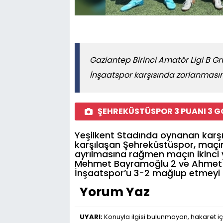
Gaziantep Birinci Amatör Ligi B G
İnşaatspor karşısında zorlanması
ŞEHREKÜSTÜSPOR 3 PUANI 3 GO
Yeşilkent Stadında oynanan karşı
karşılaşan Şehreküstüspor, maçı
ayrılmasına rağmen maçın ikinci y
Mehmet Bayramoğlu 2 ve Ahmet Sö
İnşaatspor’u 3-2 mağlup etmeyi 
Yorum Yaz
UYARI:
Konuyla ilgisi bulunmayan, hakaret iç