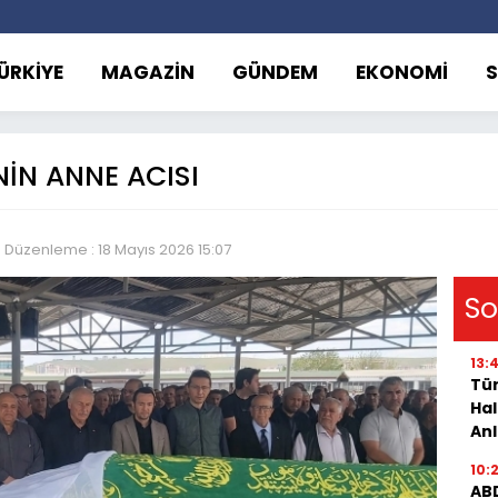
ÜRKİYE
MAGAZİN
GÜNDEM
EKONOMİ
NİN ANNE ACISI
Düzenleme : 18 Mayıs 2026 15:07
So
13:
Tür
Hal
Anl
10:
ABD