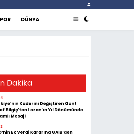
SPOR
DÜNYA
n Dakika
44
kiye'nin Kaderini Değiştiren Gün!
ef Bilgiç'ten Lozan'ın Yıl Dönümünde
amlı Mesaj!
22
’nin Ek Vergi Kararına GAİB’den