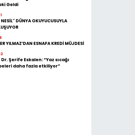
ki Geldi
1
İ NESİL" DÜNYA OKUYUCUSUYLA
LUŞUYOR
6
ER YILMAZ’DAN ESNAFA KREDİ MÜJDESİ
02
 Dr. Şerife Eskalen: “Yaz sıcağı
eleri daha fazla etkiliyor”