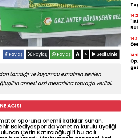
Tep
14:2
"İK
BU
14:1
ÖM
A
Paylaş
Paylaş
Paylaş
Sesli Dinle
A
14:
Op.
geb
an tanıdığı ve kuyumcu esnafının sevilen
ğlugil’in annesi asri mezarlıkta toprağa verildi.
NE ACISI
matör sporuna önemli katkılar sunan,
hir Belediyespor’da yönetim kurulu üyeliği
ulunan Çetin Katırcıoğlugil’i bu acılı