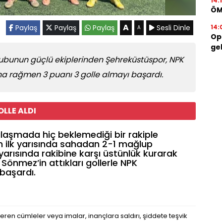
14:
ÖM
A
Paylaş
Paylaş
Paylaş
Sesli Dinle
14:
A
Op.
geb
rubunun güçlü ekiplerinden Şehreküstüspor, NPK
na rağmen 3 puanı 3 golle almayı başardı.
LLE ALDI
laşmada hiç beklemediği bir rakiple
n ilk yarısında sahadan 2-1 mağlup
arısında rakibine karşı üstünlük kurarak
nmez’in attıkları gollerle NPK
başardı.
eren cümleler veya imalar, inançlara saldırı, şiddete teşvik