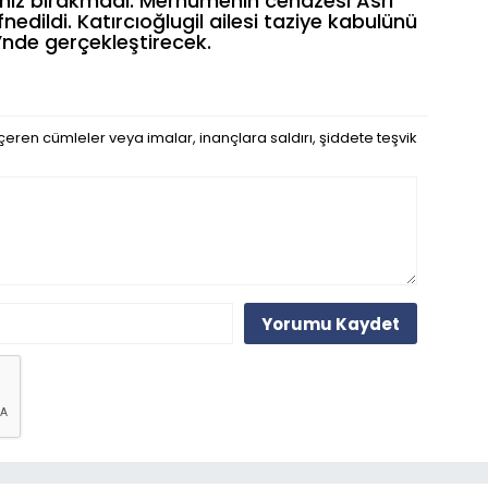
nız bırakmadı. Merhumenin cenazesi Asri
nedildi. Katırcıoğlugil ailesi taziye kabulünü
’nde gerçekleştirecek.
eren cümleler veya imalar, inançlara saldırı, şiddete teşvik
Yorumu Kaydet