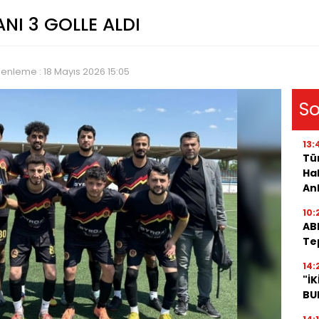
NI 3 GOLLE ALDI
enleme : 18 Mayıs 2026 15:05
So
13:
Tür
Hal
An
10:
AB
Te
14:
"İ
BU