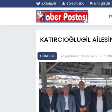
YAZARLAR
SON DAKİKA
MANŞETLER
T
KATIRCIOĞLUGİL AİLESİ
GÜNDEM
Yayınlanma : 18 Mayıs 2026 15:06