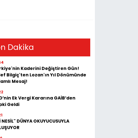
n Dakika
44
kiye'nin Kaderini Değiştiren Gün!
ef Bilgiç'ten Lozan'ın Yıl Dönümünde
lamlı Mesaj!
22
D’nin Ek Vergi Kararına GAİB’den
pki Geldi
21
Kİ NESİL" DÜNYA OKUYUCUSUYLA
LUŞUYOR