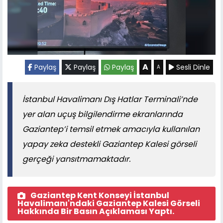
A
Paylaş
Paylaş
Paylaş
Sesli Dinle
A
İstanbul Havalimanı Dış Hatlar Terminali’nde
yer alan uçuş bilgilendirme ekranlarında
Gaziantep’i temsil etmek amacıyla kullanılan
yapay zeka destekli Gaziantep Kalesi görseli
gerçeği yansıtmamaktadır.
Gaziantep Kent Konseyi İstanbul
Havalimanı'ndaki Gaziantep Kalesi Görseli
Hakkında Bir Basın Açıklaması Yaptı.