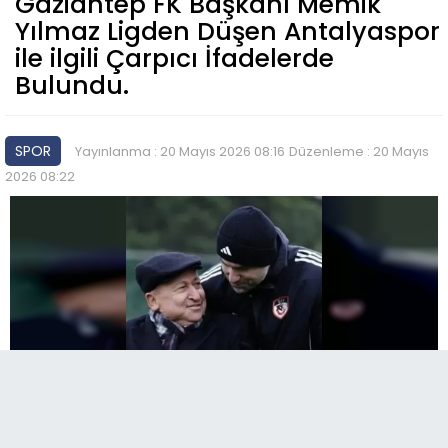
Gaziantep FK Başkanı Memik
Yılmaz Ligden Düşen Antalyaspor
ile ilgili Çarpıcı İfadelerde
Bulundu.
SPOR
Yayınlanma : 20 Mayıs 2026 08:16
Düzenleme : 20 Mayıs
2026 08:22
A
Paylaş
Paylaş
Paylaş
Sesli Dinle
A