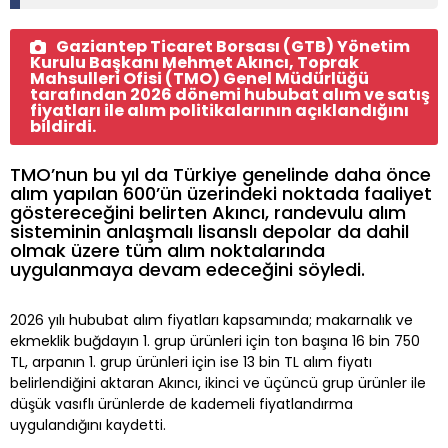
Gaziantep Ticaret Borsası (GTB) Yönetim
Kurulu Başkanı Mehmet Akıncı, Toprak
Mahsulleri Ofisi (TMO) Genel Müdürlüğü
tarafından 2026 dönemi hububat alım ve satış
fiyatları ile alım politikalarının açıklandığını
bildirdi.
TMO’nun bu yıl da Türkiye genelinde daha önce
alım yapılan 600’ün üzerindeki noktada faaliyet
göstereceğini belirten Akıncı, randevulu alım
sisteminin anlaşmalı lisanslı depolar da dahil
olmak üzere tüm alım noktalarında
uygulanmaya devam edeceğini söyledi.
2026 yılı hububat alım fiyatları kapsamında; makarnalık ve
ekmeklik buğdayın 1. grup ürünleri için ton başına 16 bin 750
TL, arpanın 1. grup ürünleri için ise 13 bin TL alım fiyatı
belirlendiğini aktaran Akıncı, ikinci ve üçüncü grup ürünler ile
düşük vasıflı ürünlerde de kademeli fiyatlandırma
uygulandığını kaydetti.