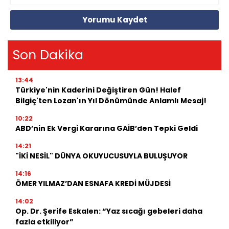
Yorumu Kaydet
Son Dakika
13:44
Türkiye'nin Kaderini Değiştiren Gün! Halef
Bilgiç'ten Lozan'ın Yıl Dönümünde Anlamlı Mesaj!
10:22
ABD’nin Ek Vergi Kararına GAİB’den Tepki Geldi
14:21
"İKİ NESİL" DÜNYA OKUYUCUSUYLA BULUŞUYOR
14:16
ÖMER YILMAZ’DAN ESNAFA KREDİ MÜJDESİ
14:02
Op. Dr. Şerife Eskalen: “Yaz sıcağı gebeleri daha
fazla etkiliyor”