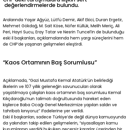
değerlendirmelerde bulundu.
Aralarında Yaşar Ağyüz, Lütfü Demir, Akif Ekici, Duran Ergetir,
Mehmet Gökdağ, M. Sait Köse, Nöfer Küllük, Melih Meriç, Ali
Peri, Hayri Sucu, Eray Tatar ve Nesrin Tuncel’in de bulunduğu
eski il başkanları, açıklamalarında hem yargı süreçlerini hem
de CHP’de yaşanan gelişmeleri eleştirdi.
“Kaos Ortamının Baş Sorumlusu”
Açıklamada, “Gazi Mustafa Kemal Atatürk’ün belirlediği
ilkelerin ve 107 yıllık geleneğin savunucuları olarak
yaşatılmaya çalışılan kaos ortamının baş sorumlusu Kemal
Kılıçdaroğlu’nun talimatı doğrultusunda hareket eden
kişilerce Baba Ocağı Genel Merkezimize yapılan saldırı ve
tahribatı kınıyoruz” ifadelerine yer verildi.
Eski il başkanları, sadece Türkiye’de değil dünya kamuoyunda
da yakından takip edilen gelişmelerin, “siyasallaşan kamu
kurumlarının verdiği hukuken geçersiz kararlar üzerinden bir