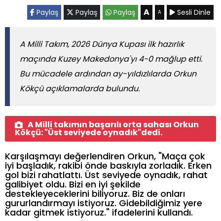
A
Paylaş
Paylaş
Paylaş
Sesli Dinle
A
A Milli Takım, 2026 Dünya Kupası ilk hazırlık
maçında Kuzey Makedonya'yı 4-0 mağlup etti.
Bu mücadele ardından ay-yıldızlılarda Orkun
Kökçü açıklamalarda bulundu.
A Milli takımın başarılı orta sahası Orkun
Kökçü: "Üst seviyede oynadık"dedi.
Karşılaşmayı değerlendiren Orkun, "Maça çok
iyi başladık, rakibi önde baskıyla zorladık. Erken
gol bizi rahatlattı. Üst seviyede oynadık, rahat
galibiyet oldu. Bizi en iyi şekilde
destekleyeceklerini biliyoruz. Biz de onları
gururlandırmayı istiyoruz. Gidebildiğimiz yere
kadar gitmek istiyoruz." ifadelerini kullandı.