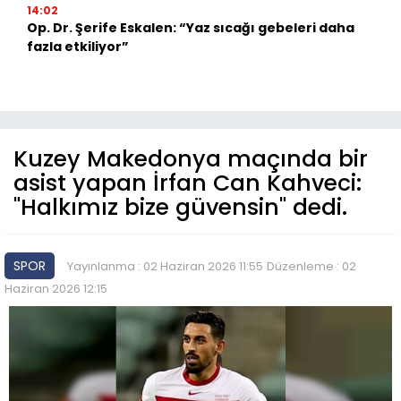
14:02
Op. Dr. Şerife Eskalen: “Yaz sıcağı gebeleri daha
fazla etkiliyor”
Kuzey Makedonya maçında bir
asist yapan İrfan Can Kahveci:
"Halkımız bize güvensin" dedi.
SPOR
Yayınlanma : 02 Haziran 2026 11:55
Düzenleme : 02
Haziran 2026 12:15