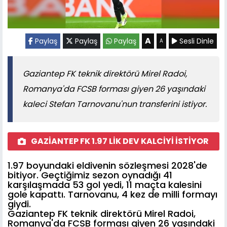
A
Paylaş
Paylaş
Paylaş
Sesli Dinle
A
Gaziantep FK teknik direktörü Mirel Radoi,
Romanya'da FCSB forması giyen 26 yaşındaki
kaleci Stefan Tarnovanu'nun transferini istiyor.
GAZİANTEP FK 1.97 LİK DEV KALCİYİ İSTİYOR
1.97 boyundaki eldivenin sözleşmesi 2028'de
bitiyor. Geçtiğimiz sezon oynadığı 41
karşılaşmada 53 gol yedi, 11 maçta kalesini
gole kapattı. Tarnovanu, 4 kez de milli formayı
giydi.
Gaziantep FK teknik direktörü Mirel Radoi,
Romanya'da FCSB forması giyen 26 yaşındaki