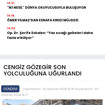
14:21
"İKİ NESİL" DÜNYA OKUYUCUSUYLA BULUŞUYOR
14:16
ÖMER YILMAZ’DAN ESNAFA KREDİ MÜJDESİ
14:02
Op. Dr. Şerife Eskalen: “Yaz sıcağı gebeleri daha
fazla etkiliyor”
CENGİZ GÖZEGİR SON
YOLCULUĞUNA UĞURLANDI
GÜNDEM
Yayınlanma : 02 Haziran 2026 16:15
Düzenleme : 02
Haziran 2026 16:17