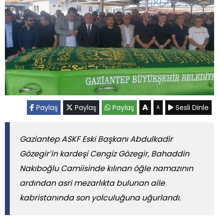
A
Paylaş
Paylaş
Paylaş
Sesli Dinle
A
Gaziantep ASKF Eski Başkanı Abdulkadir
Gözegir’in kardeşi Cengiz Gözegir, Bahaddin
Nakıboğlu Camiisinde kılınan öğle namazının
ardından asri mezarlıkta bulunan aile
kabristanında son yolculuğuna uğurlandı.