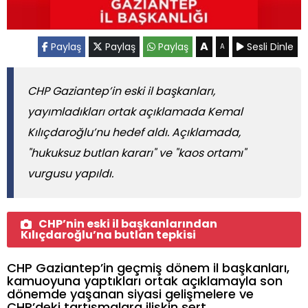
A
Paylaş
Paylaş
Paylaş
Sesli Dinle
A
CHP Gaziantep’in eski il başkanları,
yayımladıkları ortak açıklamada Kemal
Kılıçdaroğlu’nu hedef aldı. Açıklamada,
"hukuksuz butlan kararı" ve "kaos ortamı"
vurgusu yapıldı.
CHP’nin eski il başkanlarından
Kılıçdaroğlu’na butlan tepkisi
CHP Gaziantep’in geçmiş dönem il başkanları,
kamuoyuna yaptıkları ortak açıklamayla son
dönemde yaşanan siyasi gelişmelere ve
CHP’deki tartışmalara ilişkin sert