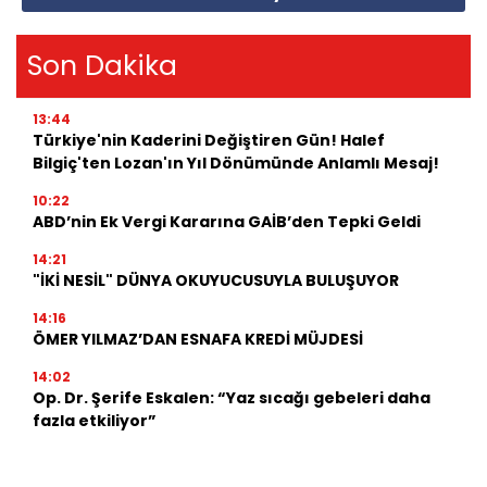
Son Dakika
13:44
Türkiye'nin Kaderini Değiştiren Gün! Halef
Bilgiç'ten Lozan'ın Yıl Dönümünde Anlamlı Mesaj!
10:22
ABD’nin Ek Vergi Kararına GAİB’den Tepki Geldi
14:21
"İKİ NESİL" DÜNYA OKUYUCUSUYLA BULUŞUYOR
14:16
ÖMER YILMAZ’DAN ESNAFA KREDİ MÜJDESİ
14:02
Op. Dr. Şerife Eskalen: “Yaz sıcağı gebeleri daha
fazla etkiliyor”