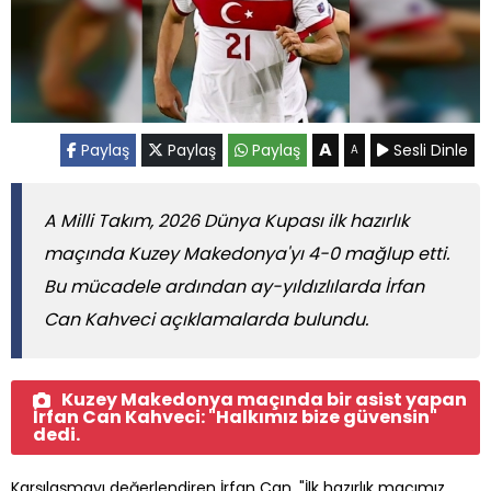
A
Paylaş
Paylaş
Paylaş
Sesli Dinle
A
A Milli Takım, 2026 Dünya Kupası ilk hazırlık
maçında Kuzey Makedonya'yı 4-0 mağlup etti.
Bu mücadele ardından ay-yıldızlılarda İrfan
Can Kahveci açıklamalarda bulundu.
Kuzey Makedonya maçında bir asist yapan
İrfan Can Kahveci: "Halkımız bize güvensin"
dedi.
Karşılaşmayı değerlendiren İrfan Can, "İlk hazırlık maçımız