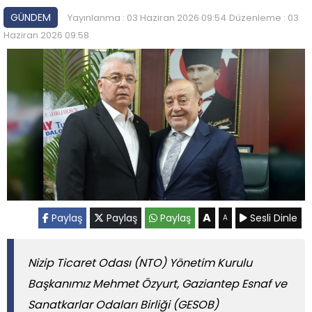
GÜNDEM
Yayınlanma : 03 Haziran 2026 09:54
Düzenleme : 03
Haziran 2026 09:58
A
Paylaş
Paylaş
Paylaş
Sesli Dinle
A
Nizip Ticaret Odası (NTO) Yönetim Kurulu
Başkanımız Mehmet Özyurt, Gaziantep Esnaf ve
Sanatkarlar Odaları Birliği (GESOB)