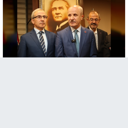
A
Paylaş
Paylaş
Paylaş
Sesli Dinle
A
Yükseköğretim Kurulu (YÖK) Başkanı Prof. Dr.
Erol Özvar, Gaziantep İslam Bilim ve Teknoloji
Üniversitesi (GİBTÜ) bünyesinde kurulan Diş
Hekimliği Fakültesi’nin bu yıl öğrenci alımına
başlayacağını açıkladı.