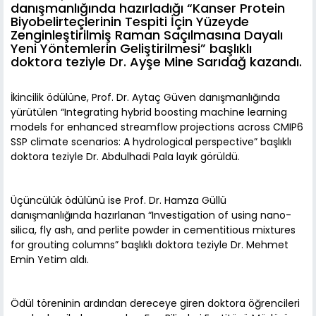
danışmanlığında hazırladığı “Kanser Protein
Biyobelirteçlerinin Tespiti İçin Yüzeyde
Zenginleştirilmiş Raman Saçılmasına Dayalı
Yeni Yöntemlerin Geliştirilmesi” başlıklı
doktora teziyle Dr. Ayşe Mine Sarıdağ kazandı.
İkincilik ödülüne, Prof. Dr. Aytaç Güven danışmanlığında
yürütülen “Integrating hybrid boosting machine learning
models for enhanced streamflow projections across CMIP6
SSP climate scenarios: A hydrological perspective” başlıklı
doktora teziyle Dr. Abdulhadi Pala layık görüldü.
Üçüncülük ödülünü ise Prof. Dr. Hamza Güllü
danışmanlığında hazırlanan “Investigation of using nano-
silica, fly ash, and perlite powder in cementitious mixtures
for grouting columns” başlıklı doktora teziyle Dr. Mehmet
Emin Yetim aldı.
Ödül töreninin ardından dereceye giren doktora öğrencileri