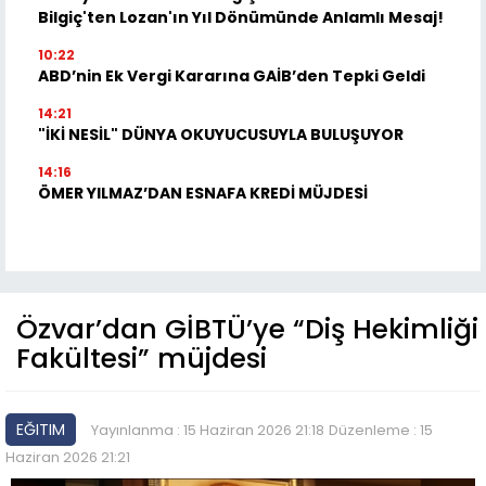
Bilgiç'ten Lozan'ın Yıl Dönümünde Anlamlı Mesaj!
10:22
ABD’nin Ek Vergi Kararına GAİB’den Tepki Geldi
14:21
"İKİ NESİL" DÜNYA OKUYUCUSUYLA BULUŞUYOR
14:16
ÖMER YILMAZ’DAN ESNAFA KREDİ MÜJDESİ
Özvar’dan GİBTÜ’ye “Diş Hekimliği
Fakültesi” müjdesi
EĞITIM
Yayınlanma : 15 Haziran 2026 21:18
Düzenleme : 15
Haziran 2026 21:21