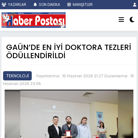
YAZARLAR
SON DAKİKA
MANŞETLER
GAÜN’DE EN İYİ DOKTORA TEZLERİ
ÖDÜLLENDİRİLDİ
TEKNOLOJİ
Yayınlanma : 15 Haziran 2026 21:27
Düzenleme : 15
Haziran 2026 23:06