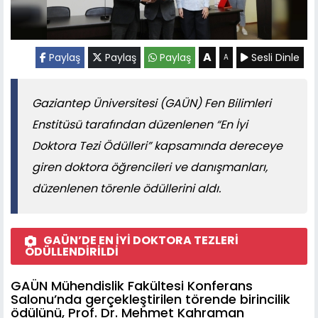
A
Paylaş
Paylaş
Paylaş
Sesli Dinle
A
Gaziantep Üniversitesi (GAÜN) Fen Bilimleri
Enstitüsü tarafından düzenlenen “En İyi
Doktora Tezi Ödülleri” kapsamında dereceye
giren doktora öğrencileri ve danışmanları,
düzenlenen törenle ödüllerini aldı.
GAÜN’DE EN İYİ DOKTORA TEZLERİ
ÖDÜLLENDİRİLDİ
GAÜN Mühendislik Fakültesi Konferans
Salonu’nda gerçekleştirilen törende birincilik
ödülünü, Prof. Dr. Mehmet Kahraman