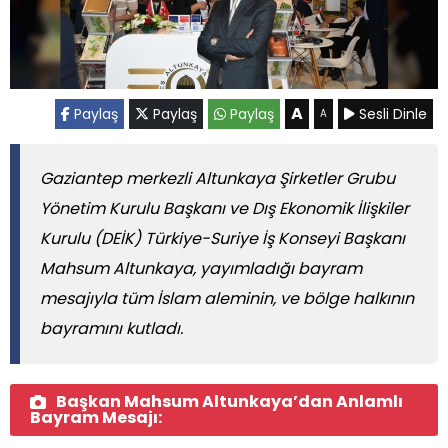
A
Paylaş
Paylaş
Paylaş
Sesli Dinle
A
Gaziantep merkezli Altunkaya Şirketler Grubu
Yönetim Kurulu Başkanı ve Dış Ekonomik İlişkiler
Kurulu (DEİK) Türkiye-Suriye İş Konseyi Başkanı
Mahsum Altunkaya, yayımladığı bayram
mesajıyla tüm İslam aleminin, ve bölge halkının
bayramını kutladı.
Başkan Mahsum Altunkaya’dan Anlamlı
Bayram Mesajı: