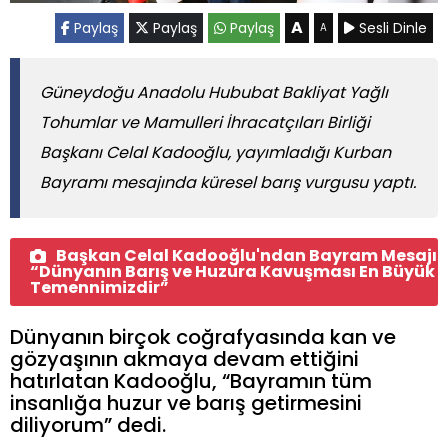
A
Paylaş
Paylaş
Paylaş
Sesli Dinle
A
Güneydoğu Anadolu Hububat Bakliyat Yağlı
Tohumlar ve Mamulleri İhracatçıları Birliği
Başkanı Celal Kadooğlu, yayımladığı Kurban
Bayramı mesajında küresel barış vurgusu yaptı.
Başkan Celal Kadooğlu'ndan Bayram Mesajı
“Dünyanın Barış ve Huzura Kavuşması En Büyük
Temennimizdir”
Dünyanın birçok coğrafyasında kan ve
gözyaşının akmaya devam ettiğini
hatırlatan Kadooğlu, “Bayramın tüm
insanlığa huzur ve barış getirmesini
diliyorum” dedi.