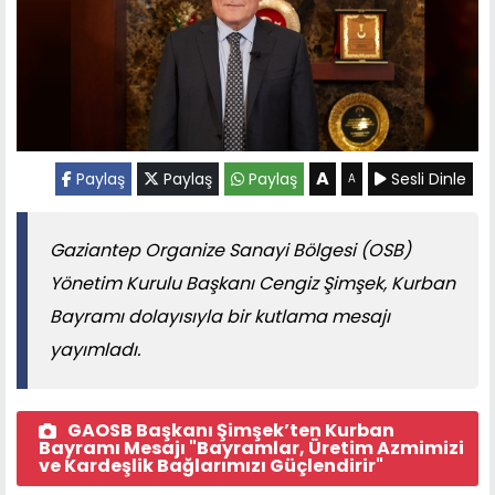
A
Paylaş
Paylaş
Paylaş
Sesli Dinle
A
Gaziantep Organize Sanayi Bölgesi (OSB)
Yönetim Kurulu Başkanı Cengiz Şimşek, Kurban
Bayramı dolayısıyla bir kutlama mesajı
yayımladı.
GAOSB Başkanı Şimşek’ten Kurban
Bayramı Mesajı "Bayramlar, Üretim Azmimizi
ve Kardeşlik Bağlarımızı Güçlendirir"