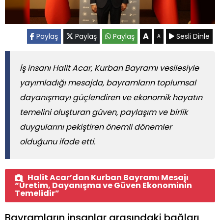
A
Paylaş
Paylaş
Paylaş
Sesli Dinle
A
İş insanı Halit Acar, Kurban Bayramı vesilesiyle
yayımladığı mesajda, bayramların toplumsal
dayanışmayı güçlendiren ve ekonomik hayatın
temelini oluşturan güven, paylaşım ve birlik
duygularını pekiştiren önemli dönemler
olduğunu ifade etti.
Halit Acar’dan Kurban Bayramı Mesajı
“Üretim, Dayanışma ve Güven Ekonominin
Temelidir”
Bayramların insanlar arasındaki bağları