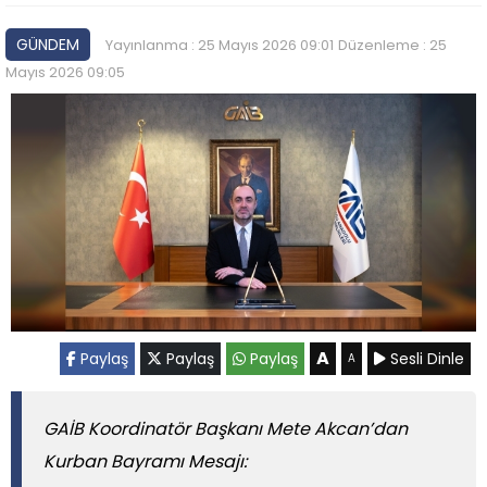
GÜNDEM
Yayınlanma : 25 Mayıs 2026 09:01
Düzenleme : 25
Mayıs 2026 09:05
A
Paylaş
Paylaş
Paylaş
Sesli Dinle
A
GAİB Koordinatör Başkanı Mete Akcan’dan
Kurban Bayramı Mesajı: