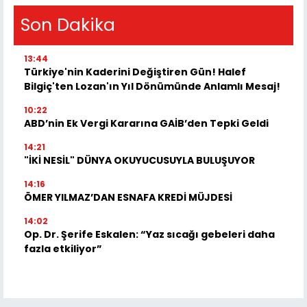
Son Dakika
13:44
Türkiye'nin Kaderini Değiştiren Gün! Halef
Bilgiç'ten Lozan'ın Yıl Dönümünde Anlamlı Mesaj!
10:22
ABD’nin Ek Vergi Kararına GAİB’den Tepki Geldi
14:21
"İKİ NESİL" DÜNYA OKUYUCUSUYLA BULUŞUYOR
14:16
ÖMER YILMAZ’DAN ESNAFA KREDİ MÜJDESİ
14:02
Op. Dr. Şerife Eskalen: “Yaz sıcağı gebeleri daha
fazla etkiliyor”