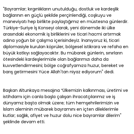
"Bayramlar; kırgınlıkların unutulduğu, dostluk ve kardeşlik
bağlarının en güçlü şekilde perçinlendiği, coşkuyu ve
maneviyatı hep birlikte paylaştığımız en müstesna günlerdir.
Türkiye-Suriye İş Konseyi olarak, yeni dönemde iki ülke
arasındaki ekonomik iş birliklerini ve ticari hacmi artırmak
adına yoğun bir çalışma içerisindeyiz. İnanıyoruz ki, ticari
diplomasiyle kurulan köprüler, bölgesel istikrara ve refaha en
büyük katkıyı sağlayacaktır. Bu mübarek günlerin, sınırların
ötesindeki kardeşlerimizle olan bağlarımızı daha da
kuvvetlendirmesini; bölge coğrafyamıza huzur, bereket ve
barış getirmesini Yüce Allah'tan niyaz ediyorum" dedi.
Başkan Altunkaya mesajına “Ülkemizin kalkınması, üretimi ve
istihdamı için canla başla çalışan ihracatçılarımız ve iş
dünyamız başta olmak üzere; tüm hemşehrilerimizin ve
İslam aleminin mübarek bayramını en içten dileklerimle
kutlar; sağlık, afiyet ve huzur dolu nice bayramlar dilerim"
şeklinde devam etti.