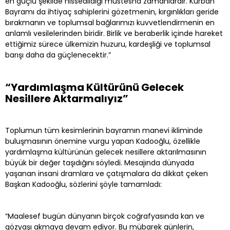
en güçlü şekilde hissedildiği müstesna zamanlardır. Kurban
Bayramı da ihtiyaç sahiplerini gözetmenin, kırgınlıkları geride
bırakmanın ve toplumsal bağlarımızı kuvvetlendirmenin en
anlamlı vesilelerinden biridir. Birlik ve beraberlik içinde hareket
ettiğimiz sürece ülkemizin huzuru, kardeşliği ve toplumsal
barışı daha da güçlenecektir.”
“Yardımlaşma Kültürünü Gelecek
Nesillere Aktarmalıyız”
Toplumun tüm kesimlerinin bayramın manevi ikliminde
buluşmasının önemine vurgu yapan Kadooğlu, özellikle
yardımlaşma kültürünün gelecek nesillere aktarılmasının
büyük bir değer taşıdığını söyledi. Mesajında dünyada
yaşanan insani dramlara ve çatışmalara da dikkat çeken
Başkan Kadooğlu, sözlerini şöyle tamamladı:
“Maalesef bugün dünyanın birçok coğrafyasında kan ve
gözyaşı akmaya devam ediyor. Bu mübarek günlerin,