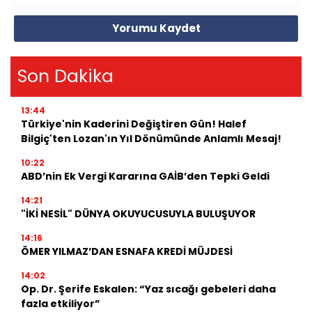
Yorumu Kaydet
Son Dakika
13:44
Türkiye'nin Kaderini Değiştiren Gün! Halef
Bilgiç'ten Lozan'ın Yıl Dönümünde Anlamlı Mesaj!
10:22
ABD’nin Ek Vergi Kararına GAİB’den Tepki Geldi
14:21
"İKİ NESİL" DÜNYA OKUYUCUSUYLA BULUŞUYOR
14:16
ÖMER YILMAZ’DAN ESNAFA KREDİ MÜJDESİ
14:02
Op. Dr. Şerife Eskalen: “Yaz sıcağı gebeleri daha
fazla etkiliyor”