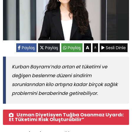
A
Paylaş
Paylaş
Paylaş
Sesli Dinle
A
Kurban Bayramı’nda artan et tüketimi ve
değişen beslenme düzeni sindirim
sorunlarından kilo artışına kadar birçok sağlık
problemini beraberinde getirebiliyor.
Uzman Diyetisyen Tuğba Osanmaz Uyardı:
Et Tüketimi Risk Oluşturabilir”