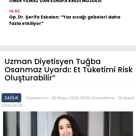
ÖMER YILMAZ’DAN ESNAFA KREDİ MÜJDESİ
14:02
Op. Dr. Şerife Eskalen: “Yaz sıcağı gebeleri daha
fazla etkiliyor”
Uzman Diyetisyen Tuğba
Osanmaz Uyardı: Et Tüketimi Risk
Oluşturabilir”
SAĞLıK
Yayınlanma : 25 Mayıs 2026 08:56
Düzenleme : 25 Mayıs
2026 09:06