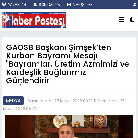
YAZARLAR
SON DAKİKA
MANŞETLER
GAOSB Başkanı Şimşek’ten
Kurban Bayramı Mesajı
"Bayramlar, Üretim Azmimizi ve
Kardeşlik Bağlarımızı
Güçlendirir"
MEDYA
Yayınlanma : 25 Mayıs 2026 09:19
Düzenleme : 25
Mayıs 2026 09:22