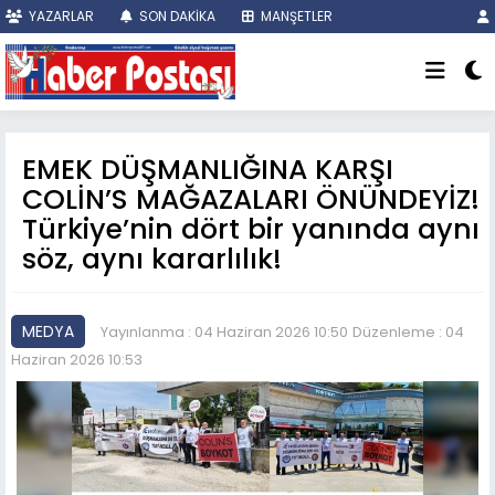
YAZARLAR
SON DAKİKA
MANŞETLER
EMEK DÜŞMANLIĞINA KARŞI
COLİN’S MAĞAZALARI ÖNÜNDEYİZ!
Türkiye’nin dört bir yanında aynı
söz, aynı kararlılık!
MEDYA
Yayınlanma : 04 Haziran 2026 10:50
Düzenleme : 04
Haziran 2026 10:53