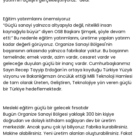
yatırımın açılışını gerçekleştiriyoruz.” dedi.
Eğitim yatırımlarını önemsiyoruz
“Güçlü sanayi yalnızca altyapıyla değil, nitelikli insan
kaynağıyla büyür” diyen OSB Başkanı Şimşek, şöyle devam
etti:” Bu nedenle eğitim yatırımlarını, üretime yapılan yatırım
kadar değerli görüyoruz. Organize Sanayi Bölgesi'nin
başarısının arkasında yalnızca fabrikalar yoktur. Bu başarının
temelinde; emek vardır, azim vardır, cesaret vardır ve
geleceğe duyulan güçlü bir inanç vardır. Cumhurbaşkanımız
Sayın Recep Tayyip Erdoğan'ın ortaya koyduğu Türkiye Yüzyılı
vizyonu ve Bakanlığımızın öncülük ettiği Milli Teknoloji Hamlesi
de tam olarak Üreten, Geliştiren, Teknolojiye yön veren güçlü
bir Türkiye hedeflemektedir.
Mesleki eğitim güçlü bir gelecek fırsatıdır
Bugün Organize Sanayi Bölgesi yaklaşık 300 bin kişiye
doğrudan ve dolaylı istihdam sağlayan dev bir üretim
merkezidir. Ancak şunu çok iyi biliyoruz: Fabrika kurabilirsiniz.
Makine alabilirsiniz. Yeni üretim alanları oluşturabilirsiniz. Fakat