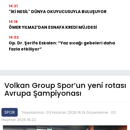
14:21
"İKİ NESİL" DÜNYA OKUYUCUSUYLA BULUŞUYOR
14:16
ÖMER YILMAZ’DAN ESNAFA KREDİ MÜJDESİ
14:02
Op. Dr. Şerife Eskalen: “Yaz sıcağı gebeleri daha
fazla etkiliyor”
Volkan Group Spor’un yeni rotası
Avrupa Şampiyonası
SPOR
Yayınlanma : 03 Haziran 2026 16:19
Düzenleme : 03
Haziran 2026 16:22