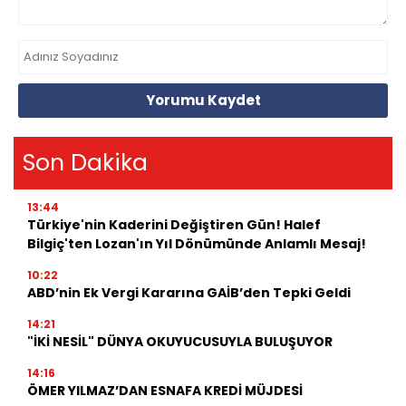
Yorumu Kaydet
Son Dakika
13:44
Türkiye'nin Kaderini Değiştiren Gün! Halef
Bilgiç'ten Lozan'ın Yıl Dönümünde Anlamlı Mesaj!
10:22
ABD’nin Ek Vergi Kararına GAİB’den Tepki Geldi
14:21
"İKİ NESİL" DÜNYA OKUYUCUSUYLA BULUŞUYOR
14:16
ÖMER YILMAZ’DAN ESNAFA KREDİ MÜJDESİ