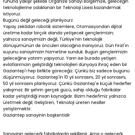
ruhuna yakışır şekilde Organize Sanayi Bölgemize, geleceğin
teknolojilerine odaklanan bir Teknoloji Lisesi kazandırmak
istiyoruz.
Bugünü değil geleceği planlıyourz
Yapay zekâdan robotik sistemlere, Otomasyondan dijital
üretime kadar birçok alanda yetişecek gençlerimizin;
yalnızca sanayimizin değil, Türkiye'nin teknolojik
dönüşümünün de öncüleri olacağına inanıyoruz. Dün Fırat'ın
suyunu sanayimizin hizmetine sunduk. Bugün gençlerimizin
geleceğine yatırım yapıyoruz. Yarın ise burada yetişen
evlatlarımızın geliştirdiği teknolojileri dünyaya ihraç eden bir
Gaziantep'i hep birlikte göreceğiz. Çünkü biz sadece bugünü
düşünmüyoruz. Gaziantep'in 10 yıl sonrasını, 20 yıl sonrasını,
50 yıl sonrasını planlıyoruz. Çünkü Gaziantep'e küçük hedefler
yakışmaz. Bir şehrin gerçek gücü, sahip olduğu fabrikalar
kadar yetiştirdiği insan kaynağıdır. Bizim hedefimiz yalnızca
üretmek değil; Geliştiren, Teknoloji üreten nesiller
yetiştirmektir.
Gaziantep sanayinin başkentidir
Sanayinin geleceği fabrikalarda şekillenir. Ama o geleceği