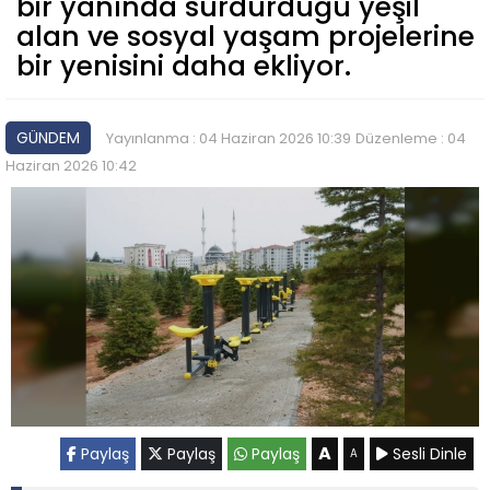
bir yanında sürdürdüğü yeşil
alan ve sosyal yaşam projelerine
bir yenisini daha ekliyor.
GÜNDEM
Yayınlanma : 04 Haziran 2026 10:39
Düzenleme : 04
Haziran 2026 10:42
A
Paylaş
Paylaş
Paylaş
Sesli Dinle
A