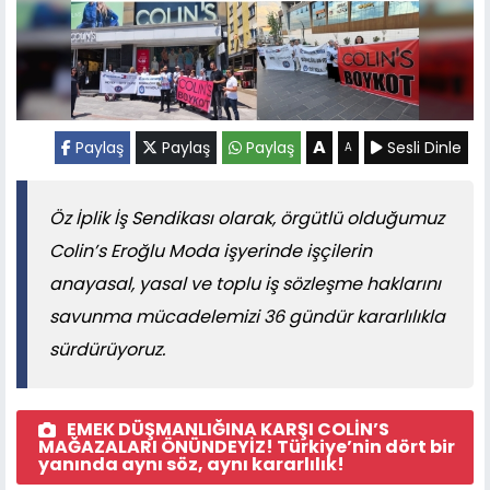
A
Paylaş
Paylaş
Paylaş
Sesli Dinle
A
Öz İplik İş Sendikası olarak, örgütlü olduğumuz
Colin’s Eroğlu Moda işyerinde işçilerin
anayasal, yasal ve toplu iş sözleşme haklarını
savunma mücadelemizi 36 gündür kararlılıkla
sürdürüyoruz.
EMEK DÜŞMANLIĞINA KARŞI COLİN’S
MAĞAZALARI ÖNÜNDEYİZ! Türkiye’nin dört bir
yanında aynı söz, aynı kararlılık!