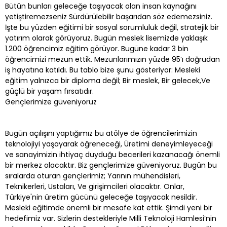
Bütün bunları geleceğe taşıyacak olan insan kaynağını
yetiştiremezseniz Sürdürülebilir başarıdan söz edemezsiniz.
İşte bu yüzden eğitimi bir sosyal sorumluluk değil, stratejik bir
yatırım olarak görüyoruz. Bugün meslek lisemizde yaklaşık
1.200 öğrencimiz eğitim görüyor. Bugüne kadar 3 bin
öğrencimizi mezun ettik. Mezunlarımızın yüzde 95’ı doğrudan
iş hayatına katıldı. Bu tablo bize şunu gösteriyor: Mesleki
eğitim yalnızca bir diploma değil; Bir meslek, Bir gelecek,Ve
güçlü bir yaşam fırsatıdır.
Gençlerimize güveniyoruz
Bugün açılışını yaptığımız bu atölye de öğrencilerimizin
teknolojiyi yaşayarak öğreneceği, Üretimi deneyimleyeceği
ve sanayimizin ihtiyaç duyduğu becerileri kazanacağı önemli
bir merkez olacaktır. Biz gençlerimize güveniyoruz. Bugün bu
sıralarda oturan gençlerimiz; Yarının mühendisleri,
Teknikerleri, Ustaları, Ve girişimcileri olacaktır. Onlar,
Türkiye'nin üretim gücünü geleceğe taşıyacak nesildir.
Mesleki eğitimde önemli bir mesafe kat ettik. Şimdi yeni bir
hedefimiz var. Sizlerin destekleriyle Milli Teknoloji Hamlesi’nin