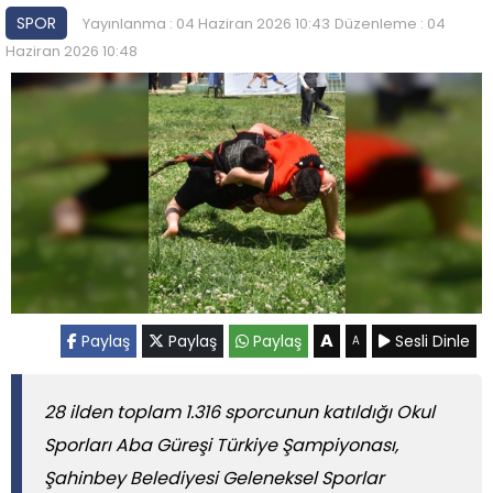
SPOR
Yayınlanma : 04 Haziran 2026 10:43
Düzenleme : 04
Haziran 2026 10:48
A
Paylaş
Paylaş
Paylaş
Sesli Dinle
A
28 ilden toplam 1.316 sporcunun katıldığı Okul
Sporları Aba Güreşi Türkiye Şampiyonası,
Şahinbey Belediyesi Geleneksel Sporlar