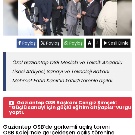
A
Paylaş
Paylaş
Paylaş
Sesli Dinle
A
Özel Gaziantep OSB Mesleki ve Teknik Anadolu
Lisesi Atölyesi, Sanayi ve Teknoloji Bakanı
Mehmet Fatih Kacır’ın katıldı törenle açıldı.
Gaziantep OSB Başkanı Cengiz Şimşek:
“Güçlü sanayi için güçlü eğitim altyapısı”vurgu
yaptı.
Gaziantep OSB’de görkemli açılış töreni
OSB Koleji’nde gerçekleşen açılış törenine