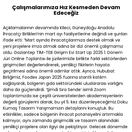
Çalışmalarımıza Hız Kesmeden Devam
Edeceğiz
Açıklamalarının devamında Kileci, Güneydoğu Anadolu
İhracatçı Birlikleri’nin mart ayı faaliyetlerine değindi ve şunları
ifade etti: “Mart ayında ihracatçılarımıza destek olmak ve
yeni projelere imza atmak adına bir dizi önemli çalışmamız
oldu. Gaziantep TİM-TEB Girişim Evi Start Up 2025 1. Dönem
Jüri Online Toplantısı ile jürilerimizle birlikte farklı sektörlerden
girişimcileri değerlendirerek, yenilikçi fikirlerin hayata
geçirilmesi adına önemli adımlar attık. Ayrıca, Hububat
Birliğimiz, Foodex Japan 2025 fuarına stantlı katılım
sağlayarak, bölgenin gıda sektöründeki uluslararası varlığını
daha da güçlendirdi. ‘Şimdi Sıra Sende’ isimli Zoom
toplantımızda ise çeşitli üniversitelerden akademisyenlerin
değerli görüşlerini alarak, bu yıl 5. kez düzenleyeceğimiz Doku
Kumaş Tasarım Yarışmamızın detaylarını konuştuk. Bu
etkinlikler, sadece bölgenin ihracat potansiyelini artırmakla
kalmıyor, aynı zamanda girişimcilik ve tasarım alanındaki
yenilikçi projelere olan ilgiyi de pekiştiriyor. Gelecek dönemde