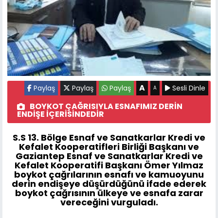
A
Paylaş
Paylaş
Paylaş
Sesli Dinle
A
BOYKOT ÇAĞRISIYLA ESNAFIMIZ DERİN
ENDİŞE İÇERİSİNDEDİR
S.S 13. Bölge Esnaf ve Sanatkarlar Kredi ve
Kefalet Kooperatifleri Birliği Başkanı ve
Gaziantep Esnaf ve Sanatkarlar Kredi ve
Kefalet Kooperatifi Başkanı Ömer Yılmaz
boykot çağrılarının esnafı ve kamuoyunu
derin endişeye düşürdüğünü ifade ederek
boykot çağrısının ülkeye ve esnafa zarar
vereceğini vurguladı.