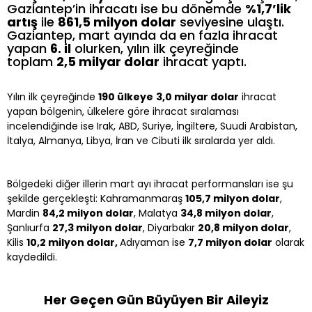
Gaziantep’in ihracatı ise bu dönemde
%1,7’lik
artış
ile
861,5 milyon dolar
seviyesine ulaştı.
Gaziantep, mart ayında da en fazla ihracat
yapan
6. il
olurken, yılın ilk çeyreğinde
toplam
2,5 milyar dolar
ihracat yaptı.
Yılın ilk çeyreğinde
190 ülkeye
3,0 milyar dolar
ihracat
yapan bölgenin, ülkelere göre ihracat sıralaması
incelendiğinde ise Irak, ABD, Suriye, İngiltere, Suudi Arabistan,
İtalya, Almanya, Libya, İran ve Cibuti ilk sıralarda yer aldı.
Bölgedeki diğer illerin mart ayı ihracat performansları ise şu
şekilde gerçekleşti: Kahramanmaraş
105,7 milyon dolar
,
Mardin
84,2 milyon dolar
, Malatya
34,8 milyon dolar
,
Şanlıurfa
27,3 milyon dolar
, Diyarbakır
20,8 milyon dolar
,
Kilis
10,2 milyon dolar,
Adıyaman ise
7,7 milyon dolar
olarak
kaydedildi.
Her Geçen Gün Büyüyen Bir Aileyiz