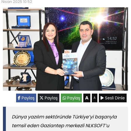
Nisan 2025 10:52
A
Paylaş
Paylaş
Paylaş
Sesli Dinle
A
Dünya yazılım sektöründe Türkiye’yi başarıyla
temsil eden Gaziantep merkezli NLKSOFT’u