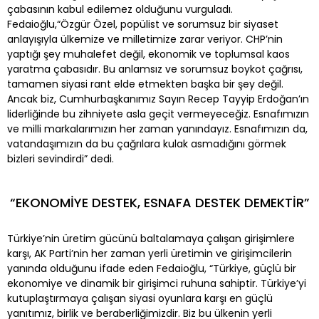
çabasının kabul edilemez olduğunu vurguladı.
Fedaioğlu,“Özgür Özel, popülist ve sorumsuz bir siyaset
anlayışıyla ülkemize ve milletimize zarar veriyor. CHP’nin
yaptığı şey muhalefet değil, ekonomik ve toplumsal kaos
yaratma çabasıdır. Bu anlamsız ve sorumsuz boykot çağrısı,
tamamen siyasi rant elde etmekten başka bir şey değil.
Ancak biz, Cumhurbaşkanımız Sayın Recep Tayyip Erdoğan’ın
liderliğinde bu zihniyete asla geçit vermeyeceğiz. Esnafımızın
ve milli markalarımızın her zaman yanındayız. Esnafımızın da,
vatandaşımızın da bu çağrılara kulak asmadığını görmek
bizleri sevindirdi” dedi.
“EKONOMİYE DESTEK, ESNAFA DESTEK DEMEKTİR”
Türkiye’nin üretim gücünü baltalamaya çalışan girişimlere
karşı, AK Parti’nin her zaman yerli üretimin ve girişimcilerin
yanında olduğunu ifade eden Fedaioğlu, “Türkiye, güçlü bir
ekonomiye ve dinamik bir girişimci ruhuna sahiptir. Türkiye’yi
kutuplaştırmaya çalışan siyasi oyunlara karşı en güçlü
yanıtımız, birlik ve beraberliğimizdir. Biz bu ülkenin yerli