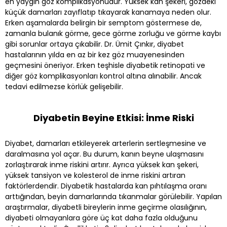
en yaygın göz komplikasyonudur. Yüksek kan şekeri, gözdeki
küçük damarları zayıflatıp tıkayarak kanamaya neden olur.
Erken aşamalarda belirgin bir semptom göstermese de,
zamanla bulanık görme, gece görme zorluğu ve görme kaybı
gibi sorunlar ortaya çıkabilir. Dr. Ümit Çınkır, diyabet
hastalarının yılda en az bir kez göz muayenesinden
geçmesini öneriyor. Erken teşhisle diyabetik retinopati ve
diğer göz komplikasyonları kontrol altına alınabilir. Ancak
tedavi edilmezse körlük gelişebilir.
Diyabetin Beyine Etkisi: İnme Riski
Diyabet, damarları etkileyerek arterlerin sertleşmesine ve
daralmasına yol açar. Bu durum, kanın beyne ulaşmasını
zorlaştırarak inme riskini artırır. Ayrıca yüksek kan şekeri,
yüksek tansiyon ve kolesterol de inme riskini artıran
faktörlerdendir. Diyabetik hastalarda kan pıhtılaşma oranı
arttığından, beyin damarlarında tıkanmalar görülebilir. Yapılan
araştırmalar, diyabetli bireylerin inme geçirme olasılığının,
diyabeti olmayanlara göre üç kat daha fazla olduğunu