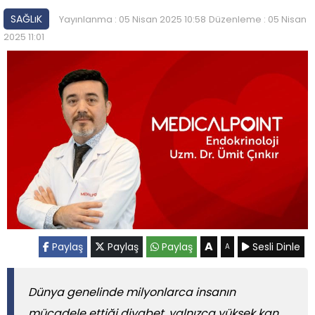
SAĞLıK
Yayınlanma : 05 Nisan 2025 10:58
Düzenleme : 05 Nisan
2025 11:01
A
Paylaş
Paylaş
Paylaş
Sesli Dinle
A
Dünya genelinde milyonlarca insanın
mücadele ettiği diyabet, yalnızca yüksek kan