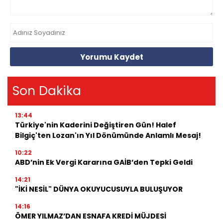
Yorumu Kaydet
Son Dakika
13:44
Türkiye'nin Kaderini Değiştiren Gün! Halef
Bilgiç'ten Lozan'ın Yıl Dönümünde Anlamlı Mesaj!
10:22
ABD’nin Ek Vergi Kararına GAİB’den Tepki Geldi
14:21
"İKİ NESİL" DÜNYA OKUYUCUSUYLA BULUŞUYOR
14:16
ÖMER YILMAZ’DAN ESNAFA KREDİ MÜJDESİ