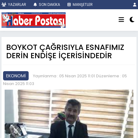
YAZARLAR
SON DAKİKA
MANŞETLER
BOYKOT ÇAĞRISIYLA ESNAFIMIZ
DERİN ENDİŞE İÇERİSİNDEDİR
EKONOMİ
Yayınlanma : 05 Nisan 2025 11:01
Düzenleme : 05
Nisan 2025 11:03