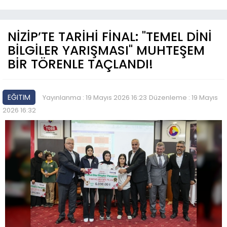
NİZİP’TE TARİHİ FİNAL: "TEMEL DİNİ
BİLGİLER YARIŞMASI" MUHTEŞEM
BİR TÖRENLE TAÇLANDI!
EĞITIM
Yayınlanma : 19 Mayıs 2026 16:23
Düzenleme : 19 Mayıs
2026 16:32