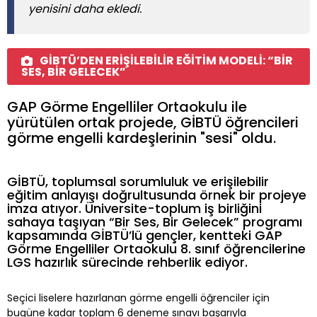
yenisini daha ekledi.
GİBTÜ’DEN ERİŞİLEBİLİR EĞİTİM MODELİ: “BİR
SES, BİR GELECEK”
GAP Görme Engelliler Ortaokulu ile
yürütülen ortak projede, GİBTÜ öğrencileri
görme engelli kardeşlerinin "sesi" oldu.
GİBTÜ, toplumsal sorumluluk ve erişilebilir
eğitim anlayışı doğrultusunda örnek bir projeye
imza atıyor. Üniversite-toplum iş birliğini
sahaya taşıyan “Bir Ses, Bir Gelecek” programı
kapsamında GİBTÜ’lü gençler, kentteki GAP
Görme Engelliler Ortaokulu 8. sınıf öğrencilerine
LGS hazırlık sürecinde rehberlik ediyor.
Seçici liselere hazırlanan görme engelli öğrenciler için
bugüne kadar toplam 6 deneme sınavı başarıyla