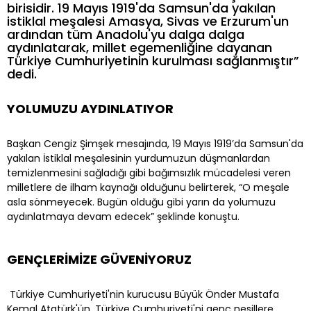
birisidir. 19 Mayıs 1919'da Samsun'da yakılan
istiklal meşalesi Amasya, Sivas ve Erzurum'un
ardından tüm Anadolu'yu dalga dalga
aydınlatarak, millet egemenliğine dayanan
Türkiye Cumhuriyetinin kurulması sağlanmıştır”
dedi.
YOLUMUZU AYDINLATIYOR
Başkan Cengiz Şimşek mesajında, 19 Mayıs 1919’da Samsun'da
yakılan İstiklal meşalesinin yurdumuzun düşmanlardan
temizlenmesini sağladığı gibi bağımsızlık mücadelesi veren
milletlere de ilham kaynağı olduğunu belirterek, “O meşale
asla sönmeyecek. Bugün olduğu gibi yarın da yolumuzu
aydınlatmaya devam edecek” şeklinde konuştu.
GENÇLERİMİZE GÜVENİYORUZ
Türkiye Cumhuriyeti'nin kurucusu Büyük Önder Mustafa
Kemal Atatürk'ün, Türkiye Cumhuriyeti'ni genç nesillere