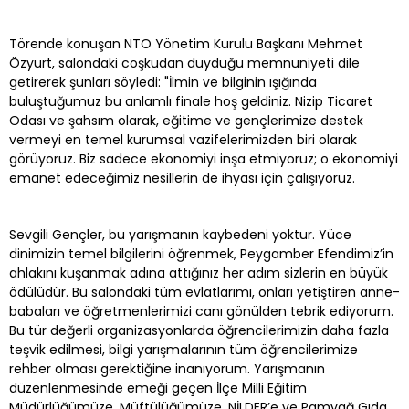
Törende konuşan NTO Yönetim Kurulu Başkanı Mehmet
Özyurt, salondaki coşkudan duyduğu memnuniyeti dile
getirerek şunları söyledi: "İlmin ve bilginin ışığında
buluştuğumuz bu anlamlı finale hoş geldiniz. Nizip Ticaret
Odası ve şahsım olarak, eğitime ve gençlerimize destek
vermeyi en temel kurumsal vazifelerimizden biri olarak
görüyoruz. Biz sadece ekonomiyi inşa etmiyoruz; o ekonomiyi
emanet edeceğimiz nesillerin de ihyası için çalışıyoruz.
Sevgili Gençler, bu yarışmanın kaybedeni yoktur. Yüce
dinimizin temel bilgilerini öğrenmek, Peygamber Efendimiz’in
ahlakını kuşanmak adına attığınız her adım sizlerin en büyük
ödülüdür. Bu salondaki tüm evlatlarımı, onları yetiştiren anne-
babaları ve öğretmenlerimizi canı gönülden tebrik ediyorum.
Bu tür değerli organizasyonlarda öğrencilerimizin daha fazla
teşvik edilmesi, bilgi yarışmalarının tüm öğrencilerimize
rehber olması gerektiğine inanıyorum. Yarışmanın
düzenlenmesinde emeği geçen İlçe Milli Eğitim
Müdürlüğümüze, Müftülüğümüze, NİLDER’e ve Pamyağ Gıda