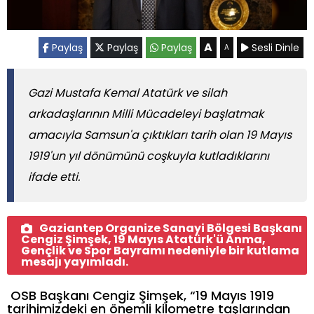
A
Paylaş
Paylaş
Paylaş
Sesli Dinle
A
Gazi Mustafa Kemal Atatürk ve silah
arkadaşlarının Milli Mücadeleyi başlatmak
amacıyla Samsun'a çıktıkları tarih olan 19 Mayıs
1919'un yıl dönümünü coşkuyla kutladıklarını
ifade etti.
Gaziantep Organize Sanayi Bölgesi Başkanı
Cengiz Şimşek, 19 Mayıs Atatürk'ü Anma,
Gençlik ve Spor Bayramı nedeniyle bir kutlama
mesajı yayımladı.
OSB Başkanı Cengiz Şimşek, “19 Mayıs 1919
tarihimizdeki en önemli kilometre taşlarından