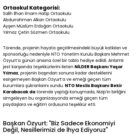
Ortaokul Kategorisi:
Salih İlhan İmam Hatip Ortaokulu
Abdurrahman Alkan Ortaokulu
Ayşen Müslüm Erdoğan Ortaokulu
Yılmaz Çetin Sözmen Ortaokulu
Törende, projenin hayata geçirilmesindeki büyük katkıları ve
sponsorluğu nedeniyle NTO Yönetim Kurulu Başkanı Mehmet
Özyurt’a günün anısına özel bir tablo hediye edildi. Anlamlı
jest karşısında teşekkürlerini ileten
NİLDER Başkanı Yaşar
Yılmaz
, projenin başından sonuna kadar desteklerini
esirgemeyen Başkan Özyurt’a ve emeği geçen tüm
kurumlara şükranlarını sundu.
NTO Meclis Başkanı Bekir
Karabacak da
törende yaptığı konuşmada, Nizip’in birliğini
simgeleyen bu organizasyonda emeği geçen tüm
paydaşlara ve eğitim ordusuna teşekkür etti.
Başkan Özyurt: "Biz Sadece Ekonomiyi
Değil, Nesillerimizi de İhya Ediyoruz"