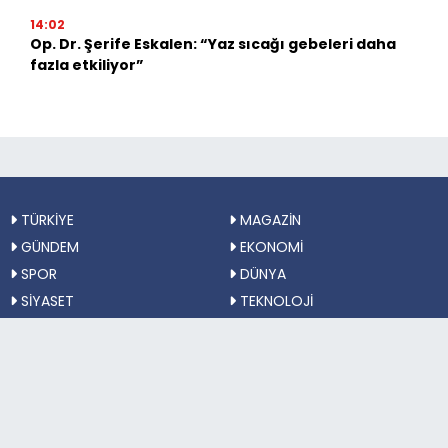
14:02
Op. Dr. Şerife Eskalen: “Yaz sıcağı gebeleri daha
fazla etkiliyor”
TÜRKİYE
MAGAZİN
GÜNDEM
EKONOMİ
SPOR
DÜNYA
SİYASET
TEKNOLOJİ
SAĞLıK
MEDYA
EĞITIM
Sosyal Medya