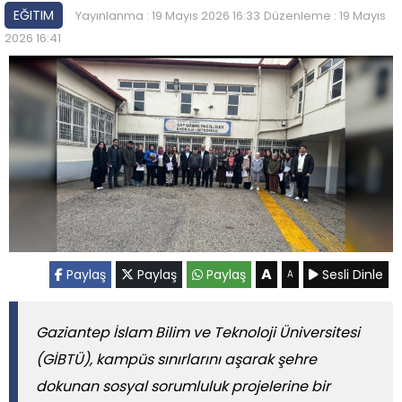
EĞITIM
Yayınlanma : 19 Mayıs 2026 16:33
Düzenleme : 19 Mayıs
2026 16:41
A
Paylaş
Paylaş
Paylaş
Sesli Dinle
A
Gaziantep İslam Bilim ve Teknoloji Üniversitesi
(GİBTÜ), kampüs sınırlarını aşarak şehre
dokunan sosyal sorumluluk projelerine bir