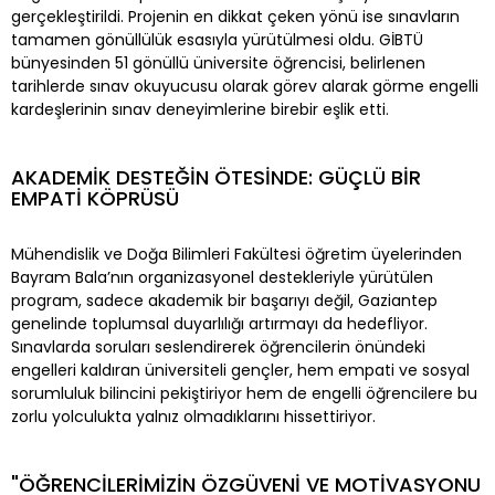
gerçekleştirildi. Projenin en dikkat çeken yönü ise sınavların
tamamen gönüllülük esasıyla yürütülmesi oldu. GİBTÜ
bünyesinden 51 gönüllü üniversite öğrencisi, belirlenen
tarihlerde sınav okuyucusu olarak görev alarak görme engelli
kardeşlerinin sınav deneyimlerine birebir eşlik etti.
AKADEMİK DESTEĞİN ÖTESİNDE: GÜÇLÜ BİR
EMPATİ KÖPRÜSÜ
Mühendislik ve Doğa Bilimleri Fakültesi öğretim üyelerinden
Bayram Bala’nın organizasyonel destekleriyle yürütülen
program, sadece akademik bir başarıyı değil, Gaziantep
genelinde toplumsal duyarlılığı artırmayı da hedefliyor.
Sınavlarda soruları seslendirerek öğrencilerin önündeki
engelleri kaldıran üniversiteli gençler, hem empati ve sosyal
sorumluluk bilincini pekiştiriyor hem de engelli öğrencilere bu
zorlu yolculukta yalnız olmadıklarını hissettiriyor.
"ÖĞRENCİLERİMİZİN ÖZGÜVENİ VE MOTİVASYONU