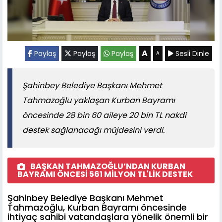
A
Paylaş
Paylaş
Paylaş
Sesli Dinle
A
Şahinbey Belediye Başkanı Mehmet
Tahmazoğlu yaklaşan Kurban Bayramı
öncesinde 28 bin 60 aileye 20 bin TL nakdi
destek sağlanacağı müjdesini verdi.
BAŞKAN TAHMAZOĞLU’NDAN KURBAN
BAYRAMI ÖNCESİ 561 MİLYON TL'LİK DESTEK
Şahinbey Belediye Başkanı Mehmet
Tahmazoğlu, Kurban Bayramı öncesinde
ihtiyaç sahibi vatandaşlara yönelik önemli bir