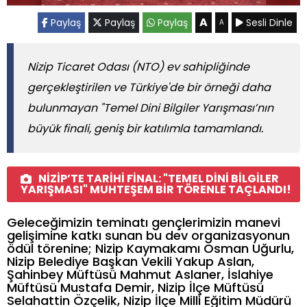
A
Paylaş
Paylaş
Paylaş
Sesli Dinle
A
Nizip Ticaret Odası (NTO) ev sahipliğinde
gerçekleştirilen ve Türkiye'de bir örneği daha
bulunmayan "Temel Dini Bilgiler Yarışması’nın
büyük finali, geniş bir katılımla tamamlandı.
NİZİP’TE TARİHİ FİNAL: "TEMEL DİNİ BİLGİLER
YARIŞMASI" MUHTEŞEM BİR TÖRENLE TAÇLANDI!
Geleceğimizin teminatı gençlerimizin manevi
gelişimine katkı sunan bu dev organizasyonun
ödül törenine; Nizip Kaymakamı Osman Uğurlu,
Nizip Belediye Başkan Vekili Yakup Aslan,
Şahinbey Müftüsü Mahmut Aslaner, İslahiye
Müftüsü Mustafa Demir, Nizip İlçe Müftüsü
Selahattin Özçelik, Nizip İlçe Milli Eğitim Müdürü