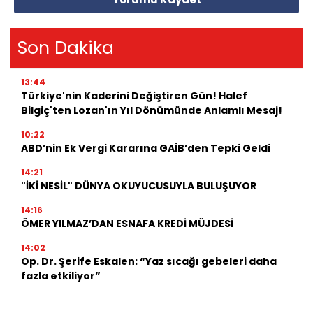
Son Dakika
13:44
Türkiye'nin Kaderini Değiştiren Gün! Halef
Bilgiç'ten Lozan'ın Yıl Dönümünde Anlamlı Mesaj!
10:22
ABD’nin Ek Vergi Kararına GAİB’den Tepki Geldi
14:21
"İKİ NESİL" DÜNYA OKUYUCUSUYLA BULUŞUYOR
14:16
ÖMER YILMAZ’DAN ESNAFA KREDİ MÜJDESİ
14:02
Op. Dr. Şerife Eskalen: “Yaz sıcağı gebeleri daha
fazla etkiliyor”