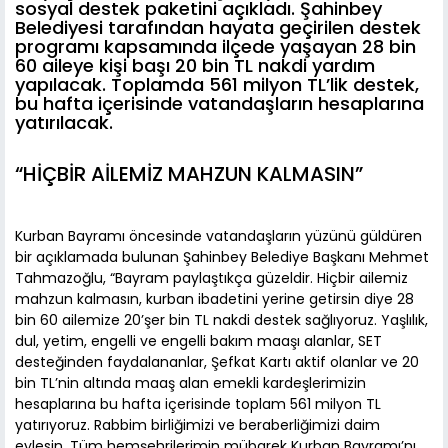
sosyal destek paketini açıkladı. Şahinbey
Belediyesi tarafından hayata geçirilen destek
programı kapsamında ilçede yaşayan 28 bin
60 aileye kişi başı 20 bin TL nakdi yardım
yapılacak. Toplamda 561 milyon TL’lik destek,
bu hafta içerisinde vatandaşların hesaplarına
yatırılacak.
“HİÇBİR AİLEMİZ MAHZUN KALMASIN”
Kurban Bayramı öncesinde vatandaşların yüzünü güldüren
bir açıklamada bulunan Şahinbey Belediye Başkanı Mehmet
Tahmazoğlu, “Bayram paylaştıkça güzeldir. Hiçbir ailemiz
mahzun kalmasın, kurban ibadetini yerine getirsin diye 28
bin 60 ailemize 20’şer bin TL nakdi destek sağlıyoruz. Yaşlılık,
dul, yetim, engelli ve engelli bakım maaşı alanlar, SET
desteğinden faydalananlar, Şefkat Kartı aktif olanlar ve 20
bin TL’nin altında maaş alan emekli kardeşlerimizin
hesaplarına bu hafta içerisinde toplam 561 milyon TL
yatırıyoruz. Rabbim birliğimizi ve beraberliğimizi daim
eylesin. Tüm hemşehrilerimin mübarek Kurban Bayramı’nı