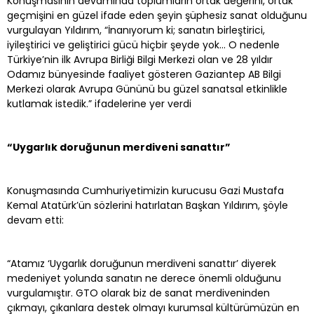
Konuşmasının devamında toplumların ortak değerini, ortak
geçmişini en güzel ifade eden şeyin şüphesiz sanat olduğunu
vurgulayan Yıldırım, “İnanıyorum ki; sanatın birleştirici,
iyileştirici ve geliştirici gücü hiçbir şeyde yok… O nedenle
Türkiye’nin ilk Avrupa Birliği Bilgi Merkezi olan ve 28 yıldır
Odamız bünyesinde faaliyet gösteren Gaziantep AB Bilgi
Merkezi olarak Avrupa Gününü bu güzel sanatsal etkinlikle
kutlamak istedik.” ifadelerine yer verdi
“Uygarlık doruğunun merdiveni sanattır”
Konuşmasında Cumhuriyetimizin kurucusu Gazi Mustafa
Kemal Atatürk’ün sözlerini hatırlatan Başkan Yıldırım, şöyle
devam etti:
“Atamız ‘Uygarlık doruğunun merdiveni sanattır’ diyerek
medeniyet yolunda sanatın ne derece önemli olduğunu
vurgulamıştır. GTO olarak biz de sanat merdiveninden
çıkmayı, çıkanlara destek olmayı kurumsal kültürümüzün en