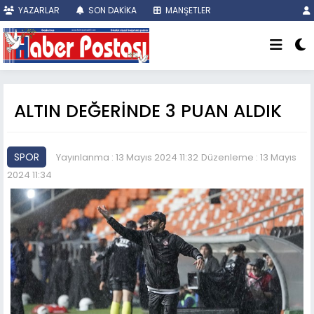
YAZARLAR
SON DAKİKA
MANŞETLER
ALTIN DEĞERİNDE 3 PUAN ALDIK
SPOR
Yayınlanma : 13 Mayıs 2024 11:32
Düzenleme : 13 Mayıs
2024 11:34