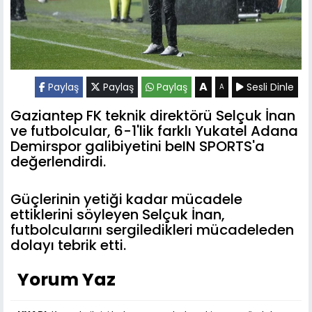
A
Paylaş
Paylaş
Paylaş
Sesli Dinle
A
Gaziantep FK teknik direktörü Selçuk İnan
ve futbolcular, 6-1'lik farklı Yukatel Adana
Demirspor galibiyetini beIN SPORTS'a
değerlendirdi.
Güçlerinin yetiği kadar mücadele
ettiklerini söyleyen Selçuk İnan,
futbolcularını sergiledikleri mücadeleden
dolayı tebrik etti.
Yorum Yaz