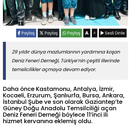
A
Paylaş
Paylaş
Paylaş
Sesli Dinle
A
29 yıldır dünya mazlumlarının yardımına koşan
Deniz Feneri Derneği, Türkiye’nin çeşitli illerinde
temsilcilikler açmaya devam ediyor.
Daha önce Kastamonu, Antalya, İzmir,
Kocaeli, Erzurum, Şanlıurfa, Bursa, Ankara,
İstanbul Şube ve son olarak Gaziantep’te
Güney Doğu Anadolu Temsilciliği açan
Deniz Feneri Derneği böylece 11’inci ili
hizmet kervanına eklemiş oldu.