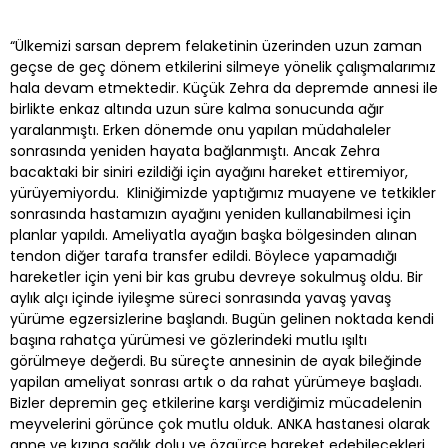
“Ülkemizi sarsan deprem felaketinin üzerinden uzun zaman
geçse de geç dönem etkilerini silmeye yönelik çalışmalarımız
hala devam etmektedir. Küçük Zehra da depremde annesi ile
birlikte enkaz altında uzun süre kalma sonucunda ağır
yaralanmıştı. Erken dönemde onu yapılan müdahaleler
sonrasında yeniden hayata bağlanmıştı. Ancak Zehra
bacaktaki bir siniri ezildiği için ayağını hareket ettiremiyor,
yürüyemiyordu. Kliniğimizde yaptığımız muayene ve tetkikler
sonrasında hastamızın ayağını yeniden kullanabilmesi için
planlar yapıldı. Ameliyatla ayağın başka bölgesinden alınan
tendon diğer tarafa transfer edildi. Böylece yapamadığı
hareketler için yeni bir kas grubu devreye sokulmuş oldu. Bir
aylık alçı içinde iyileşme süreci sonrasında yavaş yavaş
yürüme egzersizlerine başlandı. Bugün gelinen noktada kendi
başına rahatça yürümesi ve gözlerindeki mutlu ışıltı
görülmeye değerdi. Bu süreçte annesinin de ayak bileğinde
yapilan ameliyat sonrası artık o da rahat yürümeye başladı.
Bizler depremin geç etkilerine karşı verdiğimiz mücadelenin
meyvelerini görünce çok mutlu olduk. ANKA hastanesi olarak
anne ve kızına sağlık dolu ve özgürce hareket edebilecekleri