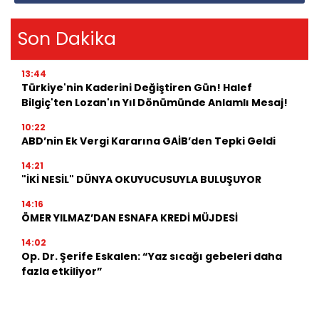
Son Dakika
13:44
Türkiye'nin Kaderini Değiştiren Gün! Halef
Bilgiç'ten Lozan'ın Yıl Dönümünde Anlamlı Mesaj!
10:22
ABD’nin Ek Vergi Kararına GAİB’den Tepki Geldi
14:21
"İKİ NESİL" DÜNYA OKUYUCUSUYLA BULUŞUYOR
14:16
ÖMER YILMAZ’DAN ESNAFA KREDİ MÜJDESİ
14:02
Op. Dr. Şerife Eskalen: “Yaz sıcağı gebeleri daha
fazla etkiliyor”