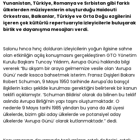
Yunanistan, Türkiye, Romanya ve Sırbistan gibi farklı
ülkelerden müzisyenlerin oluşturduğu Haidouti
Orkestrası, Balkanlar, Türkiye ve Orta Doğu ezgilerini
içeren çok kültürlü repertuarıyla izleyicilerle buluşarak
birlik ve dayanışma mesajları verdi.
Salonu hınca hınç dolduran izleyicilerin yoğun ilgisine sahne
olan etkinliğin açılış konuşmasını gerçekleştiren GTO Yönetim
Kurulu Başkanı Tuncay Yıldırım, Avrupa Günü hakkında bilgi
vererek “Bu akşam bir araya gelmemize vesile olan ‘Avrupa
Günü’ nedir kısaca bahsetmek isterim. Fransız Dışişleri Bakanı
Robert Schuman, 9 Mayıs 1950 tarihinde Avrupa'da barışçıl
ilişkilerin kalıcı şekilde kurulması gerektiğini belirterek bir kanun
teklifi açıklamıştır. ‘Schuman Bildirisi’ olarak da bilinen bu teklif
aslında Avrupa Birliği’nin yapı taşını oluşturmaktadır. O
nedenle 9 Mayıs tarihi 1985 yılından bu yana da AB üyesi
ülkelerde, bizim gibi aday ülkelerde ve potansiyel aday
ülkelerde ‘Avrupa Günü’ olarak kutlanmaktadır.” dedi.