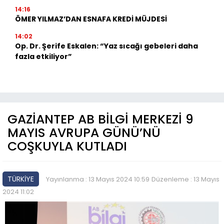
14:16
ÖMER YILMAZ’DAN ESNAFA KREDİ MÜJDESİ
14:02
Op. Dr. Şerife Eskalen: “Yaz sıcağı gebeleri daha
fazla etkiliyor”
GAZİANTEP AB BİLGİ MERKEZİ 9
MAYIS AVRUPA GÜNÜ’NÜ
COŞKUYLA KUTLADI
TÜRKİYE
Yayınlanma : 13 Mayıs 2024 10:59
Düzenleme : 13 Mayıs
2024 11:02