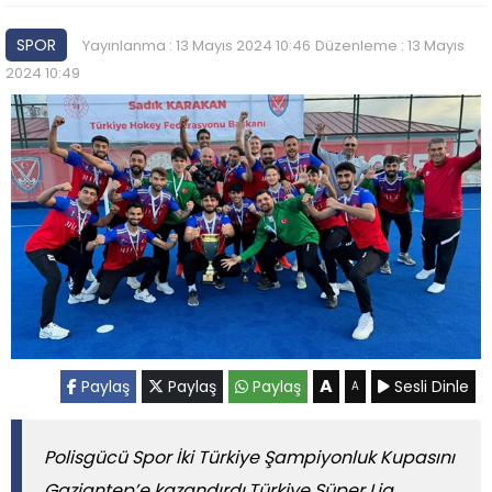
SPOR
Yayınlanma : 13 Mayıs 2024 10:46
Düzenleme : 13 Mayıs
2024 10:49
A
Paylaş
Paylaş
Paylaş
Sesli Dinle
A
Polisgücü Spor İki Türkiye Şampiyonluk Kupasını
Gaziantep’e kazandırdı.Türkiye Süper Lig