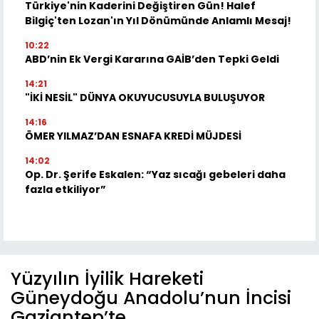
Türkiye'nin Kaderini Değiştiren Gün! Halef
Bilgiç'ten Lozan'ın Yıl Dönümünde Anlamlı Mesaj!
10:22
ABD’nin Ek Vergi Kararına GAİB’den Tepki Geldi
14:21
"İKİ NESİL" DÜNYA OKUYUCUSUYLA BULUŞUYOR
14:16
ÖMER YILMAZ’DAN ESNAFA KREDİ MÜJDESİ
14:02
Op. Dr. Şerife Eskalen: “Yaz sıcağı gebeleri daha
fazla etkiliyor”
Yüzyılın İyilik Hareketi
Güneydoğu Anadolu’nun İncisi
Gaziantep’te