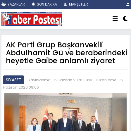
YAZARLAR
SON DAKİKA
MANŞETLER
AK Parti Grup Başkanvekili
Abdulhamit Gü ve beraberindeki
heyetle Gaibe anlamlı ziyaret
SİYASET
Yayınlanma : 15 Haziran 2026 09:00
Düzenleme : 15
Haziran 2026 09:06