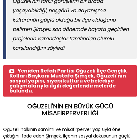
Oğuzeli'nin farklı görüşlerin bir arada
yaşayabildiği, hoşgörü ve dayanışma
kültürünün güçlü olduğu bir ilçe olduğunu
belirten Şimşek, son dönemde hayata geçirilen
projelerin vatandaşlar tarafından olumlu
karşılandığını söyledi.
Yeniden Refah Partisi Oğuzeli İlçe Gençlik
Kolları Başkanı Mustafa Şimşek, Oğuzeli'nin
sosyal yapısı, siyasi kültürü ve belediye
çalışmalarıyla ilgili değerlendirmelerde
bulundu.
OĞUZELİ'NİN EN BÜYÜK GÜCÜ
MİSAFİRPERVERLİĞİ
Oğuzeli halkının samimi ve misafirperver yapısıyla öne
çıktığını ifade eden Şimşek, ilçenin sosyal dokusunun güçlü