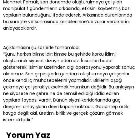
Mehmet Pamuk, son dönemde oluşturulmaya çalışılan
manipülatif gündemlerin arkasında, etkisini kaybetmiş bazı
yapıların bulunduğunu ifade ederek, Arkasında duranlarında
bu süreçte ve sonrasında kendilerinine’de zarar verdiklerini
anlayacaklardır.
Açıklamasını şu sözlerle tamamladı:
“Şunu herkes bilmelidir; kimse bu şehirde korku iklimi
oluşturarak siyaset dizayn edemez. İnsanları hedef
göstererek, isimler üzerinden algı operasyonu yaparak sonuç
alınamaz. Son çırpınışlarla gündem oluşturmaya çalışanlar,
önce kendi iç muhasebelerini yapmalıdır. Birilerini aşağı
çekmeye çalışarak yükselmek mümkün değildir. Bu anlayışın
ne siyasete ne şehre ne de temsil edildiği iddia edilen
yapılara faydası vardır. Dünün siyasi koridorlarında güç
devşiren anlayışların devri kapanmaktadır. Gaziantep artık
kavga değil; akıl, üretim, birlik ve gerçek çözüm görmek
istemektedir.”
Yorum Yaz