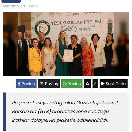
Haziran 2026 08:59
A
Paylaş
Paylaş
Paylaş
Sesli Dinle
A
Projenin Türkiye ortağı olan Gaziantep Ticaret
Borsası da (GTB) organizasyona sunduğu
katkılar dolayısıyla plaketle ödüllendirildi.