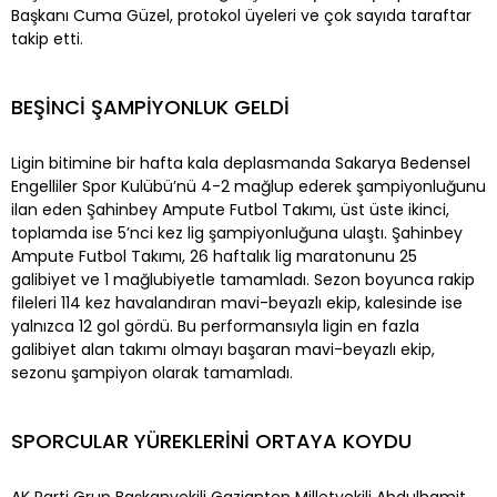
Başkanı Cuma Güzel, protokol üyeleri ve çok sayıda taraftar
takip etti.
BEŞİNCİ ŞAMPİYONLUK GELDİ
Ligin bitimine bir hafta kala deplasmanda Sakarya Bedensel
Engelliler Spor Kulübü’nü 4-2 mağlup ederek şampiyonluğunu
ilan eden Şahinbey Ampute Futbol Takımı, üst üste ikinci,
toplamda ise 5’nci kez lig şampiyonluğuna ulaştı. Şahinbey
Ampute Futbol Takımı, 26 haftalık lig maratonunu 25
galibiyet ve 1 mağlubiyetle tamamladı. Sezon boyunca rakip
fileleri 114 kez havalandıran mavi-beyazlı ekip, kalesinde ise
yalnızca 12 gol gördü. Bu performansıyla ligin en fazla
galibiyet alan takımı olmayı başaran mavi-beyazlı ekip,
sezonu şampiyon olarak tamamladı.
SPORCULAR YÜREKLERİNİ ORTAYA KOYDU
AK Parti Grup Başkanvekili Gaziantep Milletvekili Abdulhamit