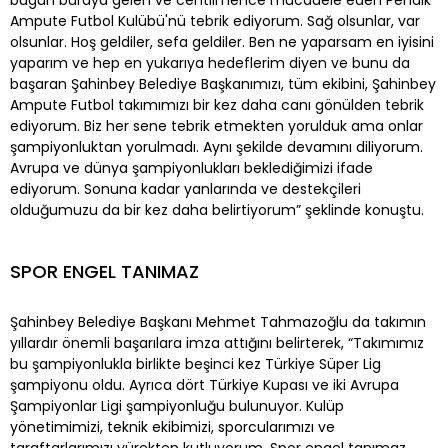
Ampute Futbol Kulübü'nü tebrik ediyorum. Sağ olsunlar, var
olsunlar. Hoş geldiler, sefa geldiler. Ben ne yaparsam en iyisini
yaparım ve hep en yukarıya hedeflerim diyen ve bunu da
başaran Şahinbey Belediye Başkanımızı, tüm ekibini, Şahinbey
Ampute Futbol takımımızı bir kez daha canı gönülden tebrik
ediyorum. Biz her sene tebrik etmekten yorulduk ama onlar
şampiyonluktan yorulmadı. Aynı şekilde devamını diliyorum.
Avrupa ve dünya şampiyonlukları beklediğimizi ifade
ediyorum. Sonuna kadar yanlarında ve destekçileri
olduğumuzu da bir kez daha belirtiyorum” şeklinde konuştu.
SPOR ENGEL TANIMAZ
Şahinbey Belediye Başkanı Mehmet Tahmazoğlu da takımın
yıllardır önemli başarılara imza attığını belirterek, “Takımımız
bu şampiyonlukla birlikte beşinci kez Türkiye Süper Lig
şampiyonu oldu. Ayrıca dört Türkiye Kupası ve iki Avrupa
Şampiyonlar Ligi şampiyonluğu bulunuyor. Kulüp
yönetimimizi, teknik ekibimizi, sporcularımızı ve
taraftarlarımızı yürekten kutluyorum. Spor engel tanımaz.