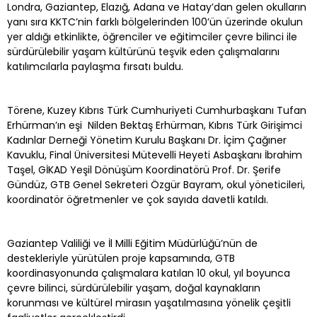
Londra, Gaziantep, Elazığ, Adana ve Hatay’dan gelen okulların
yanı sıra KKTC’nin farklı bölgelerinden 100’ün üzerinde okulun
yer aldığı etkinlikte, öğrenciler ve eğitimciler çevre bilinci ile
sürdürülebilir yaşam kültürünü teşvik eden çalışmalarını
katılımcılarla paylaşma fırsatı buldu.
Törene, Kuzey Kıbrıs Türk Cumhuriyeti Cumhurbaşkanı Tufan
Erhürman’ın eşi Nilden Bektaş Erhürman, Kıbrıs Türk Girişimci
Kadınlar Derneği Yönetim Kurulu Başkanı Dr. İçim Çağıner
Kavuklu, Final Üniversitesi Mütevelli Heyeti Asbaşkanı İbrahim
Taşel, GİKAD Yeşil Dönüşüm Koordinatörü Prof. Dr. Şerife
Gündüz, GTB Genel Sekreteri Özgür Bayram, okul yöneticileri,
koordinatör öğretmenler ve çok sayıda davetli katıldı.
Gaziantep Valiliği ve İl Milli Eğitim Müdürlüğü’nün de
destekleriyle yürütülen proje kapsamında, GTB
koordinasyonunda çalışmalara katılan 10 okul, yıl boyunca
çevre bilinci, sürdürülebilir yaşam, doğal kaynakların
korunması ve kültürel mirasın yaşatılmasına yönelik çeşitli