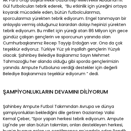
Gül futbolcuları tebrik ederek, “Bu etkinlik için yüreğini ortaya
koyarak mücadele eden, bütün futbolcularımızı,
sporcularımızı yürekten tebrik ediyorum. Engel tanımayan bir
anlayışla vermiş olduğunuz karardan dolayı hepinizi yürekten
tebrik ediyorum. Bu millet için yüreği atan 86 Milyon için gece
gündüz çalışan gençlerin ve sporcunun yanında olan
Cumhurbaşkanımız Recep Tayyip Erdoğan var. Ona da çok
teşekkür ediyoruz. Türkiye Yüz yılı inşallah gençlerin Yüzyılı
olacak. Şahinbey Belediye Başkanımız Sayın Mehmet
Tahmazoğlu her alanda olduğu gibi sporda gençlerimizin
yanında. Ampute Futboluna verdiği destekler için değerli
Belediye Başkanımıza teşekkür ediyorum ” dedi.
ŞAMPİYONLUKLARIN DEVAMINI DİLİYORUM
Şahinbey Ampute Futbol Takımından Avrupa ve dünya
şampiyonlukları beklediğini dile getiren Gaziantep Valisi
Kemal Çeber, “Spor yapan herkesi tebrik ediyorum. Ampute
Ligi'nde yer alan bütün takımları, onları destekleyen herkesi,
bugün buraya gelen ve centilmence mücadele eden Pendik