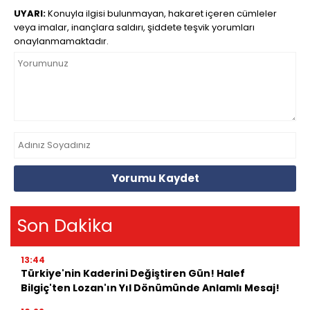
UYARI:
Konuyla ilgisi bulunmayan, hakaret içeren cümleler
veya imalar, inançlara saldırı, şiddete teşvik yorumları
onaylanmamaktadır.
Yorumu Kaydet
Son Dakika
13:44
Türkiye'nin Kaderini Değiştiren Gün! Halef
Bilgiç'ten Lozan'ın Yıl Dönümünde Anlamlı Mesaj!