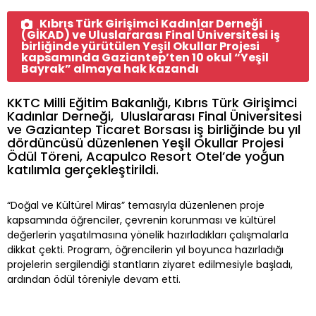
Kıbrıs Türk Girişimci Kadınlar Derneği
(GİKAD) ve Uluslararası Final Üniversitesi iş
birliğinde yürütülen Yeşil Okullar Projesi
kapsamında Gaziantep’ten 10 okul “Yeşil
Bayrak” almaya hak kazandı
KKTC Milli Eğitim Bakanlığı, Kıbrıs Türk Girişimci
Kadınlar Derneği, Uluslararası Final Üniversitesi
ve Gaziantep Ticaret Borsası iş birliğinde bu yıl
dördüncüsü düzenlenen Yeşil Okullar Projesi
Ödül Töreni, Acapulco Resort Otel’de yoğun
katılımla gerçekleştirildi.
“Doğal ve Kültürel Miras” temasıyla düzenlenen proje
kapsamında öğrenciler, çevrenin korunması ve kültürel
değerlerin yaşatılmasına yönelik hazırladıkları çalışmalarla
dikkat çekti. Program, öğrencilerin yıl boyunca hazırladığı
projelerin sergilendiği stantların ziyaret edilmesiyle başladı,
ardından ödül töreniyle devam etti.