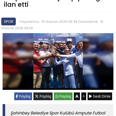
ilan etti
SPOR
Yayınlanma : 15 Haziran 2026 08:48
Düzenleme : 15
Haziran 2026 08:55
A
Paylaş
Paylaş
Paylaş
Sesli Dinle
A
Şahinbey Belediye Spor Kulübü Ampute Futbol