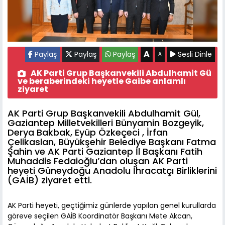
A
Paylaş
Paylaş
Paylaş
Sesli Dinle
A
AK Parti Grup Başkanvekili Abdulhamit Gü
ve beraberindeki heyetle Gaibe anlamlı
ziyaret
AK Parti Grup Başkanvekili Abdulhamit Gül,
Gaziantep Milletvekilleri Bünyamin Bozgeyik,
Derya Bakbak, Eyüp Özkeçeci , İrfan
Çelikaslan, Büyükşehir Belediye Başkanı Fatma
Şahin ve AK Parti Gaziantep İl Başkanı Fatih
Muhaddis Fedaioğlu’dan oluşan AK Parti
heyeti Güneydoğu Anadolu İhracatçı Birliklerini
(GAİB) ziyaret etti.
AK Parti heyeti, geçtiğimiz günlerde yapılan genel kurullarda
göreve seçilen GAİB Koordinatör Başkanı Mete Akcan,