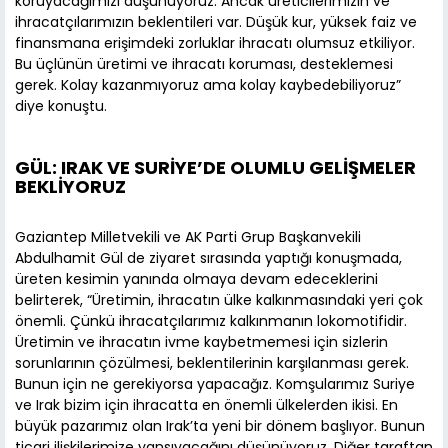
koruyacağımızı düşünüyoruz. Ancak üreticilerimizin ve
ihracatçılarımızın beklentileri var. Düşük kur, yüksek faiz ve
finansmana erişimdeki zorluklar ihracatı olumsuz etkiliyor.
Bu üçlünün üretimi ve ihracatı koruması, desteklemesi
gerek. Kolay kazanmıyoruz ama kolay kaybedebiliyoruz”
diye konuştu.
GÜL: IRAK VE SURİYE’DE OLUMLU GELİŞMELER
BEKLİYORUZ
Gaziantep Milletvekili ve AK Parti Grup Başkanvekili
Abdulhamit Gül de ziyaret sırasında yaptığı konuşmada,
üreten kesimin yanında olmaya devam edeceklerini
belirterek, “Üretimin, ihracatın ülke kalkınmasındaki yeri çok
önemli. Çünkü ihracatçılarımız kalkınmanın lokomotifidir.
Üretimin ve ihracatın ivme kaybetmemesi için sizlerin
sorunlarının çözülmesi, beklentilerinin karşılanması gerek.
Bunun için ne gerekiyorsa yapacağız. Komşularımız Suriye
ve Irak bizim için ihracatta en önemli ülkelerden ikisi. En
büyük pazarımız olan Irak’ta yeni bir dönem başlıyor. Bunun
ticari ilişkilerimize yansıyacağını düşünüyoruz. Diğer taraftan