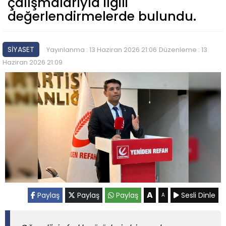
çalışmalarıyla ilgili
değerlendirmelerde bulundu.
SİYASET
Yayınlanma : 13 Haziran 2026 21:06
Düzenleme : 13
Haziran 2026 21:09
A
Paylaş
Paylaş
Paylaş
Sesli Dinle
A