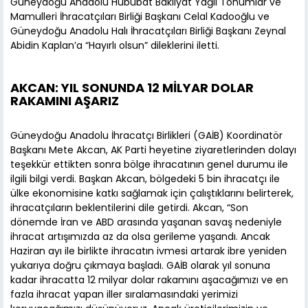
Güneydoğu Anadolu Hububat Bakliyat Yağlı Tohumlar ve
Mamulleri İhracatçıları Birliği Başkanı Celal Kadooğlu ve
Güneydoğu Anadolu Halı İhracatçıları Birliği Başkanı Zeynal
Abidin Kaplan’a “Hayırlı olsun” dileklerini iletti.
AKCAN: YIL SONUNDA 12 MİLYAR DOLAR
RAKAMINI AŞARIZ
Güneydoğu Anadolu İhracatçı Birlikleri (GAİB) Koordinatör
Başkanı Mete Akcan, AK Parti heyetine ziyaretlerinden dolayı
teşekkür ettikten sonra bölge ihracatının genel durumu ile
ilgili bilgi verdi. Başkan Akcan, bölgedeki 5 bin ihracatçı ile
ülke ekonomisine katkı sağlamak için çalıştıklarını belirterek,
ihracatçıların beklentilerini dile getirdi. Akcan, “Son
dönemde İran ve ABD arasında yaşanan savaş nedeniyle
ihracat artışımızda az da olsa gerileme yaşandı. Ancak
Haziran ayı ile birlikte ihracatın ivmesi artarak ibre yeniden
yukarıya doğru çıkmaya başladı. GAİB olarak yıl sonuna
kadar ihracatta 12 milyar dolar rakamını aşacağımızı ve en
fazla ihracat yapan iller sıralamasındaki yerimizi