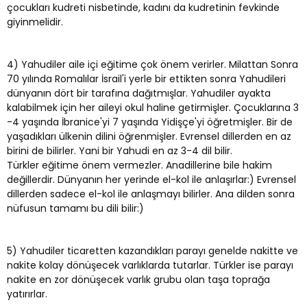
çocukları kudreti nisbetinde, kadını da kudretinin fevkinde
giyinmelidir.
4) Yahudiler aile içi eğitime çok önem verirler. Milattan Sonra
70 yılında Romalılar İsrail'i yerle bir ettikten sonra Yahudileri
dünyanın dört bir tarafına dağıtmışlar. Yahudiler ayakta
kalabilmek için her aileyi okul haline getirmişler. Çocuklarına 3
-4 yaşında İbranice'yi 7 yaşında Yidişçe'yi öğretmişler. Bir de
yaşadıkları ülkenin dilini öğrenmişler. Evrensel dillerden en az
birini de bilirler. Yani bir Yahudi en az 3-4 dil bilir.
Türkler eğitime önem vermezler. Anadillerine bile hakim
değillerdir. Dünyanın her yerinde el-kol ile anlaşırlar:) Evrensel
dillerden sadece el-kol ile anlaşmayı bilirler. Ana dilden sonra
nüfusun tamamı bu dili bilir:)
5) Yahudiler ticaretten kazandıkları parayı genelde nakitte ve
nakite kolay dönüşecek varlıklarda tutarlar. Türkler ise parayı
nakite en zor dönüşecek varlık grubu olan taşa toprağa
yatırırlar.