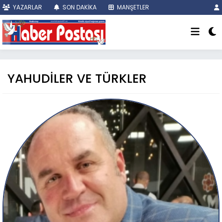
YAZARLAR
SON DAKİKA
MANŞETLER
YAHUDİLER VE TÜRKLER