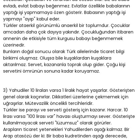
evladı, evlat babayı beğenmez. Evlatlar özellikle babalarının
yaptığı işi yapmamaya özen gösterir. Babasının yaptığı işi
yapmayı "ayıp" kabul eder.
Türkler ataerkil görünümlü anaerkil bir toplumdur. Çocuklar
amcadan daha çok dayıya yakındır. Çocukluğundan itibaren
annenin de etkisiyle tüm kurgusu babayı beğenmemek
üzerinedir.
Bunların doğal sonucu olarak Türk ailelerinde ticaret bilgi
birikimi oluşmaz. Oluşsa bile kuşaklardan kuşaklara
aktarılmaz. Servet, kazananla toprak olup gider. Çoğu kişi
servetini ömrünün sonuna kadar koruyamaz.
3) Yahudiler 10 liraları varsa 1 liralık hayat yaşarlar. Gösterişten
genel olarak kaçınırlar. Dikkatleri üzerlerine çekmemek için
uğraşırlar. Mütevazilik öncelikli tercihleridir.
Türkler ise parayı ve serveti gösteriş için kazanır. Harcar. 10
lirası varsa "100 lirası var" havası oluşturmayı sever. Gösterişte
kullanılmayacak serveti "lüzumsuz" olarak görürler.
Arapların ticaret yetenekleri Yahudilerden aşağı kalmaz. Bir
Arap atasözü der ki: Bir baba kudretinden aşağı derecede,