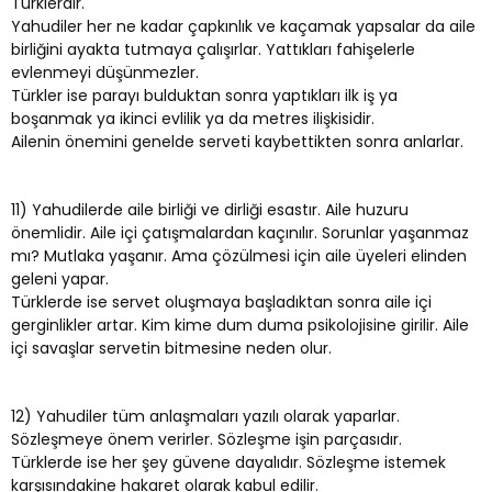
Türklerdir.
Yahudiler her ne kadar çapkınlık ve kaçamak yapsalar da aile
birliğini ayakta tutmaya çalışırlar. Yattıkları fahişelerle
evlenmeyi düşünmezler.
Türkler ise parayı bulduktan sonra yaptıkları ilk iş ya
boşanmak ya ikinci evlilik ya da metres ilişkisidir.
Ailenin önemini genelde serveti kaybettikten sonra anlarlar.
11) Yahudilerde aile birliği ve dirliği esastır. Aile huzuru
önemlidir. Aile içi çatışmalardan kaçınılır. Sorunlar yaşanmaz
mı? Mutlaka yaşanır. Ama çözülmesi için aile üyeleri elinden
geleni yapar.
Türklerde ise servet oluşmaya başladıktan sonra aile içi
gerginlikler artar. Kim kime dum duma psikolojisine girilir. Aile
içi savaşlar servetin bitmesine neden olur.
12) Yahudiler tüm anlaşmaları yazılı olarak yaparlar.
Sözleşmeye önem verirler. Sözleşme işin parçasıdır.
Türklerde ise her şey güvene dayalıdır. Sözleşme istemek
karşısındakine hakaret olarak kabul edilir.