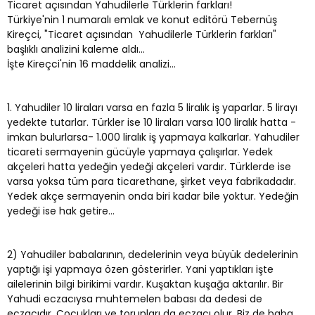
Ticaret açısından Yahudilerle Türklerin farkları!
Türkiye'nin 1 numaralı emlak ve konut editörü Tebernüş
Kireçci, "Ticaret açısından Yahudilerle Türklerin farkları"
başlıklı analizini kaleme aldı...
İşte Kireçci'nin 16 maddelik analizi...
1. Yahudiler 10 liraları varsa en fazla 5 liralık iş yaparlar. 5 lirayı
yedekte tutarlar. Türkler ise 10 liraları varsa 100 liralık hatta -
imkan bulurlarsa- 1.000 liralık iş yapmaya kalkarlar. Yahudiler
ticareti sermayenin gücüyle yapmaya çalışırlar. Yedek
akçeleri hatta yedeğin yedeği akçeleri vardır. Türklerde ise
varsa yoksa tüm para ticarethane, şirket veya fabrikadadır.
Yedek akçe sermayenin onda biri kadar bile yoktur. Yedeğin
yedeği ise hak getire...
2) Yahudiler babalarının, dedelerinin veya büyük dedelerinin
yaptığı işi yapmaya özen gösterirler. Yani yaptıkları işte
ailelerinin bilgi birikimi vardır. Kuşaktan kuşağa aktarılır. Bir
Yahudi eczacıysa muhtemelen babası da dedesi de
eczacıdır. Çocukları ve torunları da eczacı olur. Biz de baba