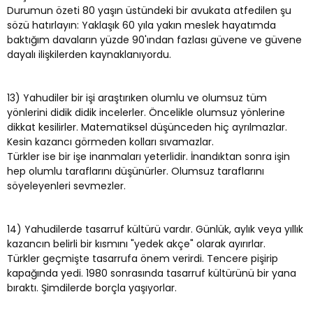
Durumun özeti 80 yaşın üstündeki bir avukata atfedilen şu
sözü hatırlayın: Yaklaşık 60 yıla yakın meslek hayatımda
baktığım davaların yüzde 90'ından fazlası güvene ve güvene
dayalı ilişkilerden kaynaklanıyordu.
13) Yahudiler bir işi araştırıken olumlu ve olumsuz tüm
yönlerini didik didik incelerler. Öncelikle olumsuz yönlerine
dikkat kesilirler. Matematiksel düşünceden hiç ayrılmazlar.
Kesin kazancı görmeden kolları sıvamazlar.
Türkler ise bir işe inanmaları yeterlidir. İnandıktan sonra işin
hep olumlu taraflarını düşünürler. Olumsuz taraflarını
söyeleyenleri sevmezler.
14) Yahudilerde tasarruf kültürü vardır. Günlük, aylık veya yıllık
kazancın belirli bir kısmını "yedek akçe" olarak ayırırlar.
Türkler geçmişte tasarrufa önem verirdi. Tencere pişirip
kapağında yedi. 1980 sonrasında tasarruf kültürünü bir yana
bıraktı. Şimdilerde borçla yaşıyorlar.