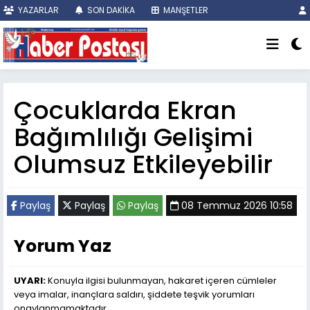
YAZARLAR
SON DAKİKA
MANŞETLER
Çocuklarda Ekran
Bağımlılığı Gelişimi
Olumsuz Etkileyebilir
Paylaş
Paylaş
Paylaş
08 Temmuz 2026 10:58
Yorum Yaz
UYARI:
Konuyla ilgisi bulunmayan, hakaret içeren cümleler
veya imalar, inançlara saldırı, şiddete teşvik yorumları
onaylanmamaktadır.