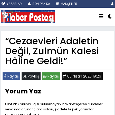
YAZARLAR
SON DAKİKA
MANŞETLER
“Cezaevleri Adaletin
Değil, Zulmün Kalesi
Hâline Geldi!”
Paylaş
Paylaş
Paylaş
05 Nisan 2025 19:26
Yorum Yaz
UYARI:
Konuyla ilgisi bulunmayan, hakaret içeren cümleler
veya imalar, inançlara saldırı, şiddete teşvik yorumları
onaylanmamaktadır.