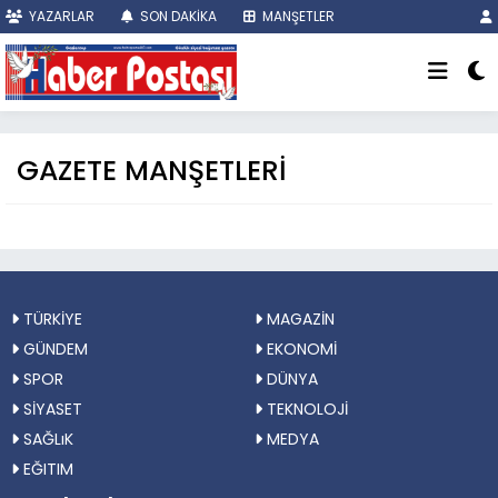
YAZARLAR
SON DAKİKA
MANŞETLER
GAZETE MANŞETLERİ
TÜRKİYE
MAGAZİN
GÜNDEM
EKONOMİ
SPOR
DÜNYA
SİYASET
TEKNOLOJİ
SAĞLıK
MEDYA
EĞITIM